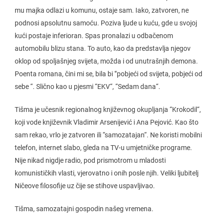
mu majka odlazi u komunu, ostaje sam. Iako, zatvoren, ne
podnosi apsolutnu samoću. Poziva ljude u kuću, gde u svojoj
kući postaje inferioran. Spas pronalazi u odbačenom
automobilu blizu stana. To auto, kao da predstavlja njegov
oklop od spoljašnjeg svijeta, možda i od unutrašnjih demona.
Poenta romana, čini mi se, bila bi ‘’pobjeći od svijeta, pobjeći od
sebe “. Slično kao u pjesmi “EKV“, “Sedam dana“.
Tišma je učesnik regionalnog književnog okupljanja “Krokodil“,
koji vode književnik Vladimir Arsenijević i Ana Pejović. Kao što
sam rekao, vrlo je zatvoren ili “samozatajan“. Ne koristi mobilni
telefon, internet slabo, gleda na TV-u umjetničke programe.
Nije nikad nigdje radio, pod prismotrom u mladosti
komunističkih vlasti, vjerovatno i onih posle njih. Veliki ljubitelj
Ničeove filosofije uz čije se stihove uspavljivao.
Tišma, samozatajni gospodin našeg vremena.