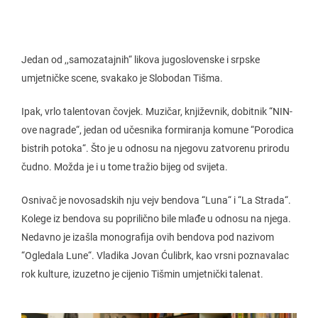
Jedan od ,,samozatajnih“ likova jugoslovenske i srpske
umjetničke scene, svakako je Slobodan Tišma.
Ipak, vrlo talentovan čovjek. Muzičar, književnik, dobitnik “NIN-
ove nagrade“, jedan od učesnika formiranja komune “Porodica
bistrih potoka“. Što je u odnosu na njegovu zatvorenu prirodu
čudno. Možda je i u tome tražio bijeg od svijeta.
Osnivač je novosadskih nju vejv bendova “Luna“ i “La Strada“.
Kolege iz bendova su poprilično bile mlađe u odnosu na njega.
Nedavno je izašla monografija ovih bendova pod nazivom
“Ogledala Lune“. Vladika Jovan Ćulibrk, kao vrsni poznavalac
rok kulture, izuzetno je cijenio Tišmin umjetnički talenat.