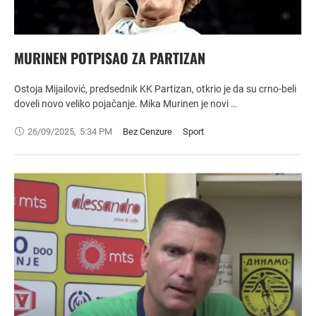
MURINEN POTPISAO ZA PARTIZAN
Ostoja Mijailović, predsednik KK Partizan, otkrio je da su crno-beli
doveli novo veliko pojačanje. Mika Murinen je novi …
26/09/2025
,
5:34 PM
Bez Cenzure
Sport