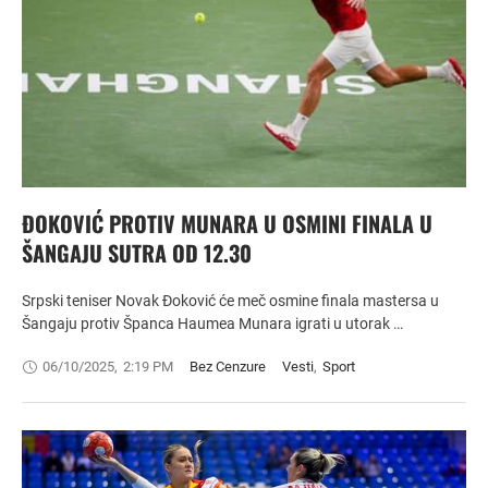
ĐOKOVIĆ PROTIV MUNARA U OSMINI FINALA U
ŠANGAJU SUTRA OD 12.30
Srpski teniser Novak Đoković će meč osmine finala mastersa u
Šangaju protiv Španca Haumea Munara igrati u utorak …
06/10/2025
,
2:19 PM
Bez Cenzure
Vesti
,
Sport