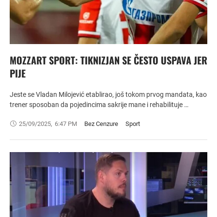
MOZZART SPORT: TIKNIZJAN SE ČESTO USPAVA JER
PIJE
Jeste se Vladan Milojević etablirao, još tokom prvog mandata, kao
trener sposoban da pojedincima sakrije mane i rehabilituje …
25/09/2025
,
6:47 PM
Bez Cenzure
Sport