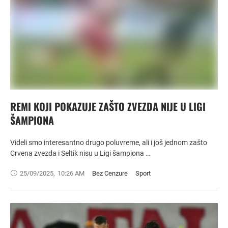
REMI KOJI POKAZUJE ZAŠTO ZVEZDA NIJE U LIGI
ŠAMPIONA
Videli smo interesantno drugo poluvreme, ali i još jednom zašto
Crvena zvezda i Seltik nisu u Ligi šampiona …
25/09/2025
,
10:26 AM
Bez Cenzure
Sport