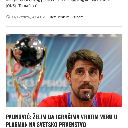
(OKS). Tomašević …
11/12/2025
,
4:34 PM
Bez Cenzure
Sport
PAUNOVIĆ: ŽELIM DA IGRAČIMA VRATIM VERU U
PLASMAN NA SVETSKO PRVENSTVO