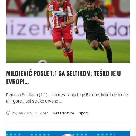
MILOJEVIĆ POSLE 1:1 SA SELTIKOM: TEŠKO JE U
EVROPI…
Remi sa Seltikom (1:1) – na otvaranju Lige Evrope. Moglo je biolje,
ali i gore… Šef struke Crvene …
25/09/2025
,
5:52 AM
Bez Cenzure
Sport