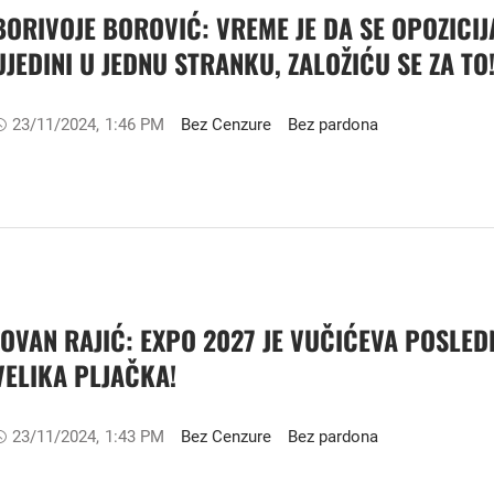
BORIVOJE BOROVIĆ: VREME JE DA SE OPOZICIJ
UJEDINI U JEDNU STRANKU, ZALOŽIĆU SE ZA TO
23/11/2024
,
1:46 PM
Bez Cenzure
Bez pardona
JOVAN RAJIĆ: EXPO 2027 JE VUČIĆEVA POSLED
VELIKA PLJAČKA!
23/11/2024
,
1:43 PM
Bez Cenzure
Bez pardona