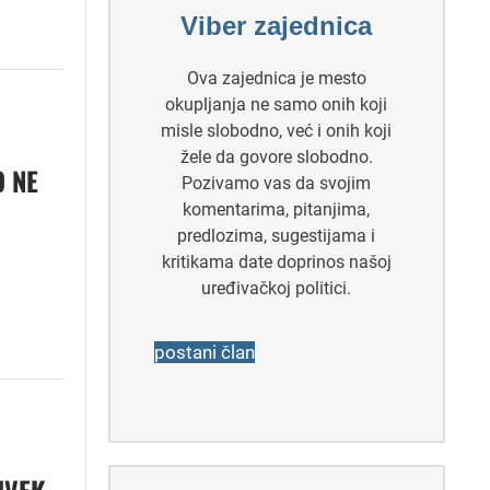
Viber zajednica
Ova zajednica je mesto
okupljanja ne samo onih koji
misle slobodno, već i onih koji
žele da govore slobodno.
O NE
Pozivamo vas da svojim
komentarima, pitanjima,
predlozima, sugestijama i
kritikama date doprinos našoj
uređivačkoj politici.
postani član
UVEK