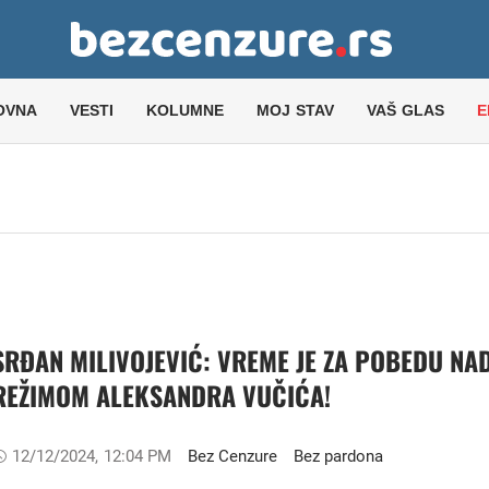
OVNA
VESTI
KOLUMNE
MOJ STAV
VAŠ GLAS
E
SRĐAN MILIVOJEVIĆ: VREME JE ZA POBEDU NA
REŽIMOM ALEKSANDRA VUČIĆA!
12/12/2024
,
12:04 PM
Bez Cenzure
Bez pardona