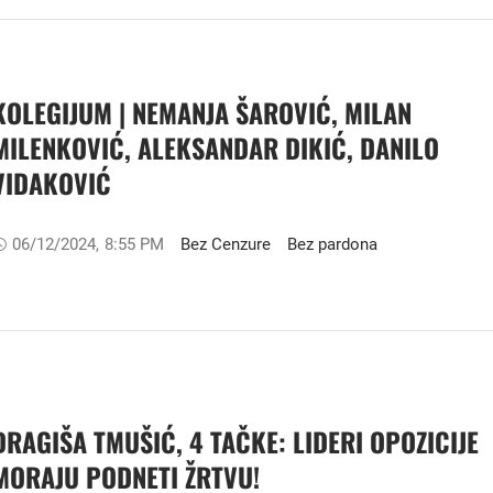
KOLEGIJUM | NEMANJA ŠAROVIĆ, MILAN
MILENKOVIĆ, ALEKSANDAR DIKIĆ, DANILO
VIDAKOVIĆ
06/12/2024
,
8:55 PM
Bez Cenzure
Bez pardona
DRAGIŠA TMUŠIĆ, 4 TAČKE: LIDERI OPOZICIJE
MORAJU PODNETI ŽRTVU!