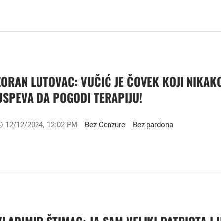
ZORAN LUTOVAC: VUČIĆ JE ČOVEK KOJI NIKAK
USPEVA DA POGODI TERAPIJU!
12/12/2024
,
12:02 PM
Bez Cenzure
Bez pardona
VLADIMIR ŠTIMAC: JA SAM VELIKI PATRIOTA I 