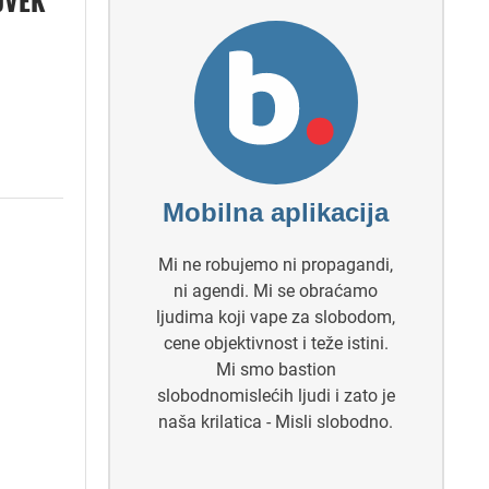
Mobilna aplikacija
Mi ne robujemo ni propagandi,
ni agendi. Mi se obraćamo
ljudima koji vape za slobodom,
cene objektivnost i teže istini.
Mi smo bastion
slobodnomislećih ljudi i zato je
naša krilatica - Misli slobodno.