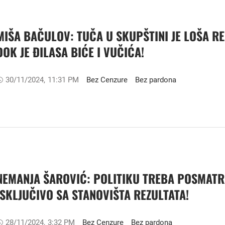
MIŠA BAČULOV: TUČA U SKUPŠTINI JE LOŠA REŽ
DOK JE ĐILASA BIĆE I VUČIĆA!
30/11/2024
,
11:31 PM
Bez Cenzure
Bez pardona
NEMANJA ŠAROVIĆ: POLITIKU TREBA POSMATR
ISKLJUČIVO SA STANOVIŠTA REZULTATA!
28/11/2024
,
3:32 PM
Bez Cenzure
Bez pardona