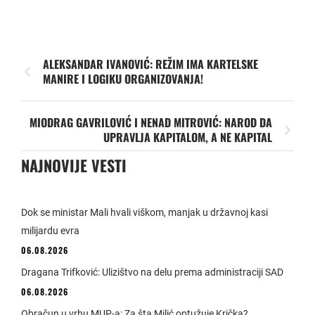
ALEKSANDAR IVANOVIĆ: REŽIM IMA KARTELSKE
MANIRE I LOGIKU ORGANIZOVANJA!
MIODRAG GAVRILOVIĆ I NENAD MITROVIĆ: NAROD DA
UPRAVLJA KAPITALOM, A NE KAPITAL
NAJNOVIJE VESTI
Dok se ministar Mali hvali viškom, manjak u državnoj kasi
milijardu evra
06.08.2026
Dragana Trifković: Ulizištvo na delu prema administraciji SAD
06.08.2026
Obračun u vrhu MUP-a: Za šta Milić optužuje Krička?