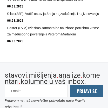
06.08.2026
Đilas (SSP): Vučić ostavlja Srbiju najzaduženiju i najizolovaniju
06.08.2026
Pastor (SVM):Izlazimo samostalno na izbore, potrebno vreme
za međusobno poverenje s Peterom Mađarom
06.08.2026
stavovi
.
mišljenja
.
analize
.
kome
ntari
.
kolumne u vaš inbox.
PRIJAVI SE
Prijavom na naš newsletter prihvatate naša Pravila
privatnosti.