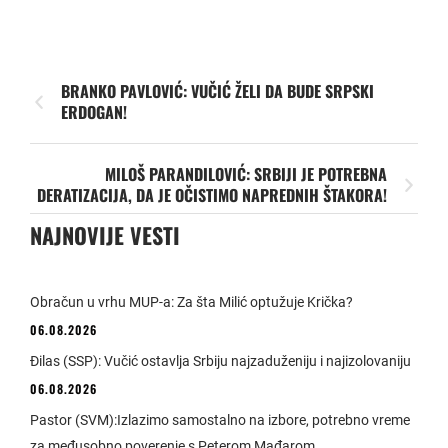
BRANKO PAVLOVIĆ: VUČIĆ ŽELI DA BUDE SRPSKI
ERDOGAN!
MILOŠ PARANDILOVIĆ: SRBIJI JE POTREBNA
DERATIZACIJA, DA JE OČISTIMO NAPREDNIH ŠTAKORA!
NAJNOVIJE VESTI
Obračun u vrhu MUP-a: Za šta Milić optužuje Krička?
06.08.2026
Đilas (SSP): Vučić ostavlja Srbiju najzaduženiju i najizolovaniju
06.08.2026
Pastor (SVM):Izlazimo samostalno na izbore, potrebno vreme
za međusobno poverenje s Peterom Mađarom