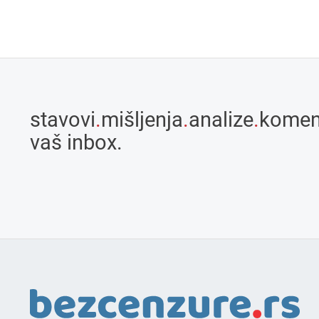
stavovi
.
mišljenja
.
analize
.
komen
vaš inbox.