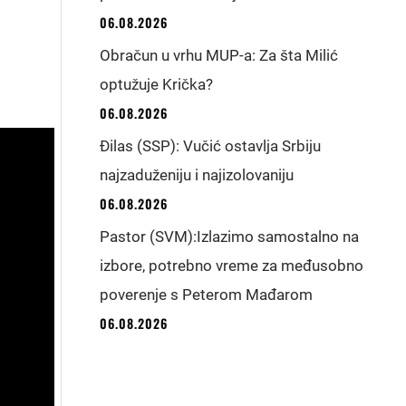
06.08.2026
Obračun u vrhu MUP-a: Za šta Milić
optužuje Krička?
06.08.2026
Đilas (SSP): Vučić ostavlja Srbiju
najzaduženiju i najizolovaniju
06.08.2026
Pastor (SVM):Izlazimo samostalno na
izbore, potrebno vreme za međusobno
poverenje s Peterom Mađarom
06.08.2026