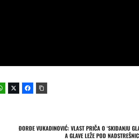
ĐORĐE VUKADINOVIĆ: VLAST PRIČA O ‘SKIDANJU GLA
A GLAVE LEŽE POD NADSTREŠNI