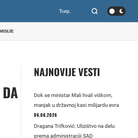
Ћир.
MISIJE
NAJNOVIJE VESTI
 DA
Dok se ministar Mali hvali viškom,
manjak u državnoj kasi milijardu evra
06.08.2026
Dragana Trifković: Ulizištvo na delu
prema administraciji SAD