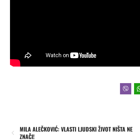
MILA ALEČKOVIĆ: VLASTI LJUDSKI ŽIVOT NIŠTA NE
ZNAČI!