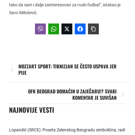
tako da sam i dalje zainteresovan za ruski fudbal“, istakao je
Savo Milošević.
MOZZART SPORT: TIKNIZJAN SE ČESTO USPAVA JER
PIJE
OFK BEOGRAD DOMAĆIN U ZAJEČARU!? SVAKI
KOMENTAR JE SUVIŠAN
NAJNOVIJE VESTI
Lopandić (SRCE): Poseta Zelenskog Beogradu simbolična, radi