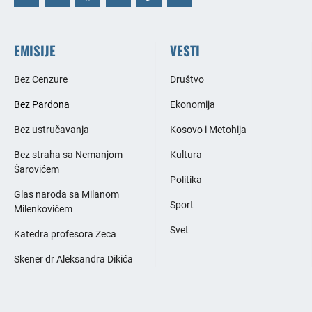
EMISIJE
VESTI
Bez Cenzure
Društvo
Bez Pardona
Ekonomija
Bez ustručavanja
Kosovo i Metohija
Bez straha sa Nemanjom
Kultura
Šarovićem
Politika
Glas naroda sa Milanom
Sport
Milenkovićem
Svet
Katedra profesora Zeca
Skener dr Aleksandra Dikića