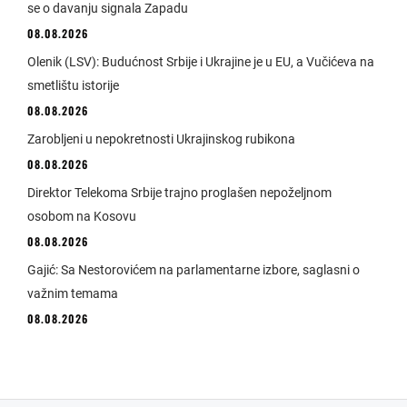
se o davanju signala Zapadu
08.08.2026
Olenik (LSV): Budućnost Srbije i Ukrajine je u EU, a Vučićeva na
smetlištu istorije
08.08.2026
Zarobljeni u nepokretnosti Ukrajinskog rubikona
08.08.2026
Direktor Telekoma Srbije trajno proglašen nepoželjnom
osobom na Kosovu
08.08.2026
Gajić: Sa Nestorovićem na parlamentarne izbore, saglasni o
važnim temama
08.08.2026