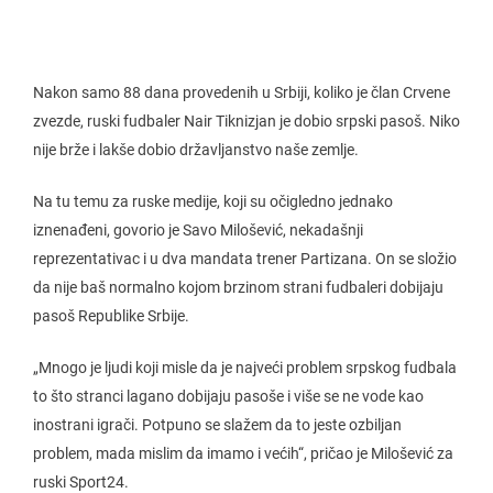
Nakon samo 88 dana provedenih u Srbiji, koliko je član Crvene
zvezde, ruski fudbaler Nair Tiknizjan je dobio srpski pasoš. Niko
nije brže i lakše dobio državljanstvo naše zemlje.
Na tu temu za ruske medije, koji su očigledno jednako
iznenađeni, govorio je Savo Milošević, nekadašnji
reprezentativac i u dva mandata trener Partizana. On se složio
da nije baš normalno kojom brzinom strani fudbaleri dobijaju
pasoš Republike Srbije.
„Mnogo je ljudi koji misle da je najveći problem srpskog fudbala
to što stranci lagano dobijaju pasoše i više se ne vode kao
inostrani igrači. Potpuno se slažem da to jeste ozbiljan
problem, mada mislim da imamo i većih“, pričao je Milošević za
ruski Sport24.