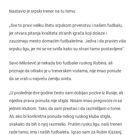
Nastavio je srpski trener na tu temu:
„Sve to pravi veliku štetu srpskom prvenstvu i našem fudbalu,
jer otvara pitanja kvaliteta stranih igrača koji dolaze i
zauzimaju mesto domaćim fudbalerima. Jedva i da pravim više
srpsku ligu, jer mi se ne sviđa kako su stvari tamo postavljene“.
Savo Milošević je nekada bio fudbaler ruskog Rubina, ali
priznaje da otkako je u trenerskim vodama, nije imao ponude
da se vrati u najveću zemlju sveta.
„U poslednje dve godine često sam dobijao pozive iz Rusije, ali
nijedna prava ponuda nije stigla. Nisam imao pregovore ni sa
jednim klubom. Tako da sam prestao i da razmišljam o tome.
Ali, ako bi konkretna ponuda nekog ruskog kluba stigla,
svakako da bih o njoj razmislio. Pratim rusku ligu, naši treneri
rade tamo, ima i naših fudbalera. Igrao sam za Rubin Kazanj,