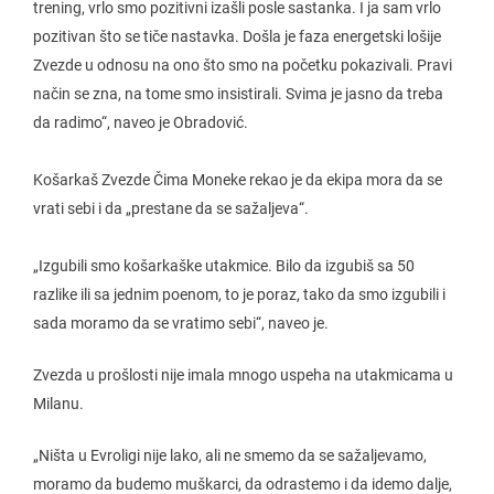
trening, vrlo smo pozitivni izašli posle sastanka. I ja sam vrlo
pozitivan što se tiče nastavka. Došla je faza energetski lošije
Zvezde u odnosu na ono što smo na početku pokazivali. Pravi
način se zna, na tome smo insistirali. Svima je jasno da treba
da radimo“, naveo je Obradović.
Košarkaš Zvezde Čima Moneke rekao je da ekipa mora da se
vrati sebi i da „prestane da se sažaljeva“.
„Izgubili smo košarkaške utakmice. Bilo da izgubiš sa 50
razlike ili sa jednim poenom, to je poraz, tako da smo izgubili i
sada moramo da se vratimo sebi“, naveo je.
Zvezda u prošlosti nije imala mnogo uspeha na utakmicama u
Milanu.
„Ništa u Evroligi nije lako, ali ne smemo da se sažaljevamo,
moramo da budemo muškarci, da odrastemo i da idemo dalje,