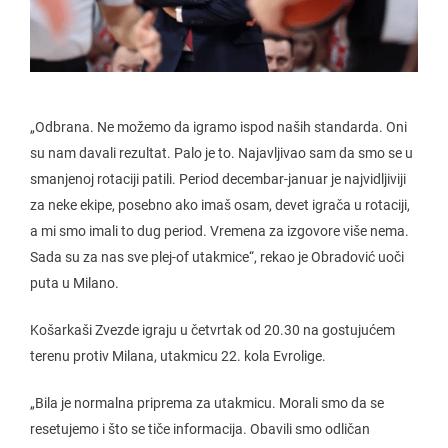
„Odbrana. Ne možemo da igramo ispod naših standarda. Oni
su nam davali rezultat. Palo je to. Najavljivao sam da smo se u
smanjenoj rotaciji patili. Period decembar-januar je najvidljiviji
za neke ekipe, posebno ako imaš osam, devet igrača u rotaciji,
a mi smo imali to dug period. Vremena za izgovore više nema.
Sada su za nas sve plej-of utakmice“, rekao je Obradović uoči
puta u Milano.
Košarkaši Zvezde igraju u četvrtak od 20.30 na gostujućem
terenu protiv Milana, utakmicu 22. kola Evrolige.
„Bila je normalna priprema za utakmicu. Morali smo da se
resetujemo i što se tiče informacija. Obavili smo odličan