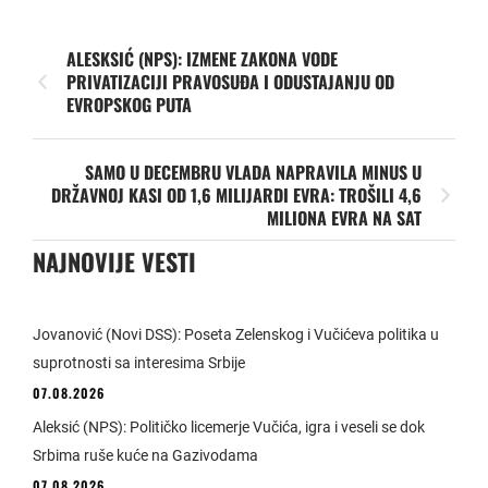
ALESKSIĆ (NPS): IZMENE ZAKONA VODE
PRIVATIZACIJI PRAVOSUĐA I ODUSTAJANJU OD
EVROPSKOG PUTA
SAMO U DECEMBRU VLADA NAPRAVILA MINUS U
DRŽAVNOJ KASI OD 1,6 MILIJARDI EVRA: TROŠILI 4,6
MILIONA EVRA NA SAT
NAJNOVIJE VESTI
Jovanović (Novi DSS): Poseta Zelenskog i Vučićeva politika u
suprotnosti sa interesima Srbije
07.08.2026
Aleksić (NPS): Političko licemerje Vučića, igra i veseli se dok
Srbima ruše kuće na Gazivodama
07.08.2026