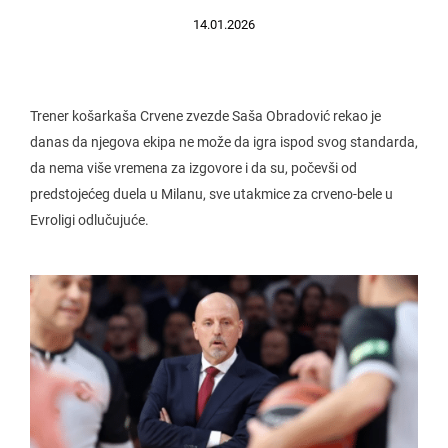
14.01.2026
Trener košarkaša Crvene zvezde Saša Obradović rekao je
danas da njegova ekipa ne može da igra ispod svog standarda,
da nema više vremena za izgovore i da su, počevši od
predstojećeg duela u Milanu, sve utakmice za crveno-bele u
Evroligi odlučujuće.