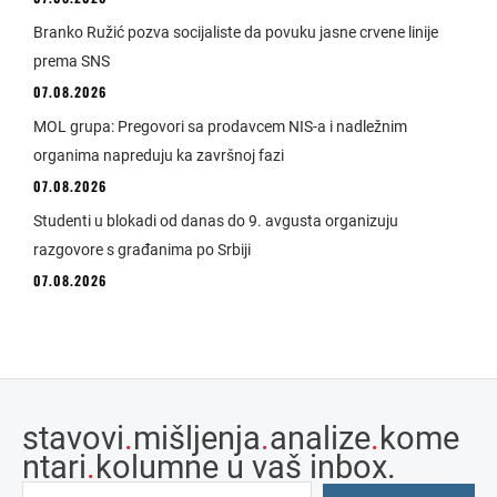
Branko Ružić pozva socijaliste da povuku jasne crvene linije
prema SNS
07.08.2026
MOL grupa: Pregovori sa prodavcem NIS-a i nadležnim
organima napreduju ka završnoj fazi
07.08.2026
Studenti u blokadi od danas do 9. avgusta organizuju
razgovore s građanima po Srbiji
07.08.2026
stavovi
.
mišljenja
.
analize
.
kome
ntari
.
kolumne u vaš inbox.