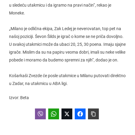
u sledeću utakmicu i da igramo na pravi način“, rekao je
Moneke.
„Milano je odlična ekipa, Zak Ledej je neverovatan, top pet na
našoj poziciji. Ševon Šilds je igrač o kome se ne priča dovoljno.
U svakoj utakmici može da ubaci 20, 25, 30 poena. Imaju sjajne
igrače. Mislim da su na papiru veoma dobri, imali su neke velike
pobede i moramo da budemo spremni za njih“, dodao je on.
Košarkaši Zvezde će posle utakmice u Milanu putovati direktno
u Zadar, na utakmicu u ABA ligi.
Izvor: Beta