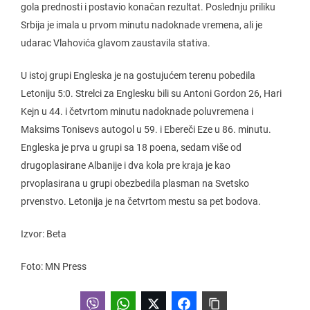
gola prednosti i postavio konačan rezultat. Poslednju priliku
Srbija je imala u prvom minutu nadoknade vremena, ali je
udarac Vlahovića glavom zaustavila stativa.
U istoj grupi Engleska je na gostujućem terenu pobedila
Letoniju 5:0. Strelci za Englesku bili su Antoni Gordon 26, Hari
Kejn u 44. i četvrtom minutu nadoknade poluvremena i
Maksims Tonisevs autogol u 59. i Ebereči Eze u 86. minutu.
Engleska je prva u grupi sa 18 poena, sedam više od
drugoplasirane Albanije i dva kola pre kraja je kao
prvoplasirana u grupi obezbedila plasman na Svetsko
prvenstvo. Letonija je na četvrtom mestu sa pet bodova.
Izvor: Beta
Foto: MN Press