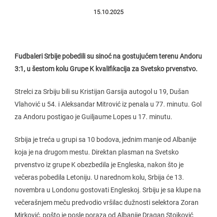
15.10.2025
Fudbaleri Srbije pobedili su sinoć na gostujućem terenu Andoru
3:1, u šestom kolu Grupe K kvalifikacija za Svetsko prvenstvo.
Strelci za Srbiju bili su Kristijan Garsija autogol u 19, Dušan
Vlahović u 54. i Aleksandar Mitrović iz penala u 77. minutu. Gol
za Andoru postigao je Guiljaume Lopes u 17. minutu.
Srbija je treća u grupi sa 10 bodova, jednim manje od Albanije
koja je na drugom mestu. Direktan plasman na Svetsko
prvenstvo iz grupe K obezbedila je Engleska, nakon što je
večeras pobedila Letoniju. U narednom kolu, Srbija će 13.
novembra u Londonu gostovati Engleskoj. Srbiju je sa klupe na
večerašnjem meču predvodio vršilac dužnosti selektora Zoran
Mirković, pošto je posle poraza od Albanije Dragan Stojković