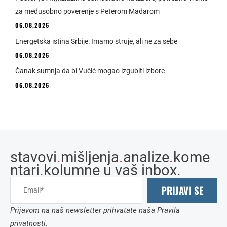
za međusobno poverenje s Peterom Mađarom
06.08.2026
Energetska istina Srbije: Imamo struje, ali ne za sebe
06.08.2026
Čanak sumnja da bi Vučić mogao izgubiti izbore
06.08.2026
stavovi
.
mišljenja
.
analize
.
kome
ntari
.
kolumne u vaš inbox.
PRIJAVI SE
Prijavom na naš newsletter prihvatate naša Pravila
privatnosti.