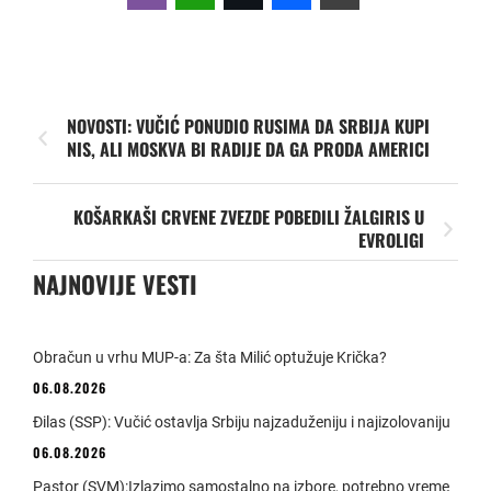
NOVOSTI: VUČIĆ PONUDIO RUSIMA DA SRBIJA KUPI
NIS, ALI MOSKVA BI RADIJE DA GA PRODA AMERICI
KOŠARKAŠI CRVENE ZVEZDE POBEDILI ŽALGIRIS U
EVROLIGI
NAJNOVIJE VESTI
Obračun u vrhu MUP-a: Za šta Milić optužuje Krička?
06.08.2026
Đilas (SSP): Vučić ostavlja Srbiju najzaduženiju i najizolovaniju
06.08.2026
Pastor (SVM):Izlazimo samostalno na izbore, potrebno vreme