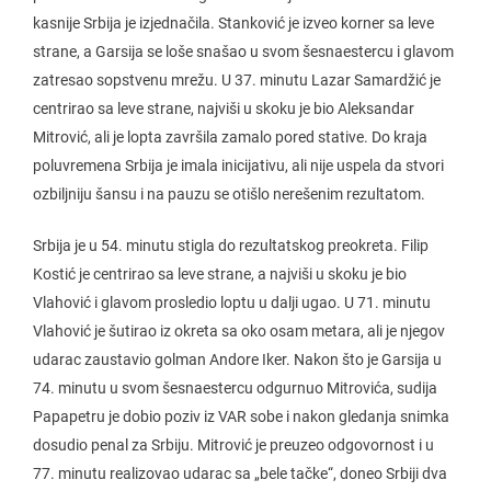
kasnije Srbija je izjednačila. Stanković je izveo korner sa leve
strane, a Garsija se loše snašao u svom šesnaestercu i glavom
zatresao sopstvenu mrežu. U 37. minutu Lazar Samardžić je
centrirao sa leve strane, najviši u skoku je bio Aleksandar
Mitrović, ali je lopta završila zamalo pored stative. Do kraja
poluvremena Srbija je imala inicijativu, ali nije uspela da stvori
ozbiljniju šansu i na pauzu se otišlo nerešenim rezultatom.
Srbija je u 54. minutu stigla do rezultatskog preokreta. Filip
Kostić je centrirao sa leve strane, a najviši u skoku je bio
Vlahović i glavom prosledio loptu u dalji ugao. U 71. minutu
Vlahović je šutirao iz okreta sa oko osam metara, ali je njegov
udarac zaustavio golman Andore Iker. Nakon što je Garsija u
74. minutu u svom šesnaestercu odgurnuo Mitrovića, sudija
Papapetru je dobio poziv iz VAR sobe i nakon gledanja snimka
dosudio penal za Srbiju. Mitrović je preuzeo odgovornost i u
77. minutu realizovao udarac sa „bele tačke“, doneo Srbiji dva