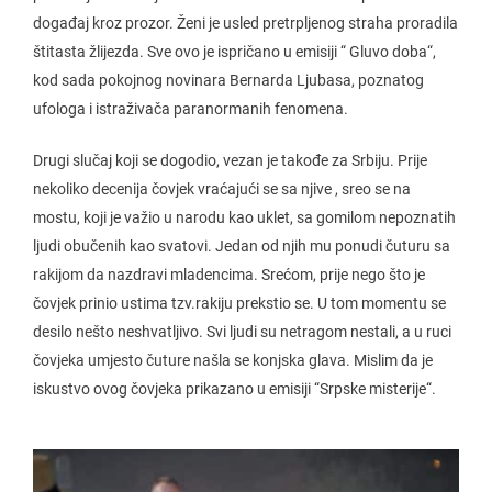
događaj kroz prozor. Ženi je usled pretrpljenog straha proradila
štitasta žlijezda. Sve ovo je ispričano u emisiji “ Gluvo doba“,
kod sada pokojnog novinara Bernarda Ljubasa, poznatog
ufologa i istraživača paranormanih fenomena.
Drugi slučaj koji se dogodio, vezan je takođe za Srbiju. Prije
nekoliko decenija čovjek vraćajući se sa njive , sreo se na
mostu, koji je važio u narodu kao uklet, sa gomilom nepoznatih
ljudi obučenih kao svatovi. Jedan od njih mu ponudi čuturu sa
rakijom da nazdravi mladencima. Srećom, prije nego što je
čovjek prinio ustima tzv.rakiju prekstio se. U tom momentu se
desilo nešto neshvatljivo. Svi ljudi su netragom nestali, a u ruci
čovjeka umjesto čuture našla se konjska glava. Mislim da je
iskustvo ovog čovjeka prikazano u emisiji “Srpske misterije“.