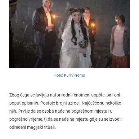
Foto: Kurir/Promo
Zbog čega se javljaju natprirodni fenomeni uopšte, pa i oni
poput opisanih. Postoje brojni uzroci. Najčešće su nekoliko
njih. Prvi je da se osoba nađe na pogrešnom mjestu i u
pogrešno vrijeme, tj.da se nađe na mjestu gdje su se izvodili
određeni magijski rituali.