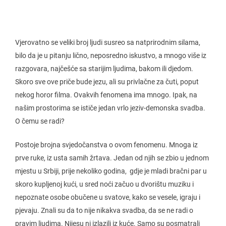
Vjerovatno se veliki broj ljudi susreo sa natprirodnim silama,
bilo da je u pitanju lično, neposredno iskustvo, a mnogo više iz
razgovara, najčešće sa starijim ljudima, bakom ili djedom.
Skoro sve ove priče bude jezu, ali su privlačne za čuti, poput
nekog horor filma. Ovakvih fenomena ima mnogo. Ipak, na
našim prostorima se ističe jedan vrlo jeziv-demonska svadba.
O čemu se radi?
Postoje brojna svjedočanstva o ovom fenomenu. Mnoga iz
prve ruke, iz usta samih žrtava. Jedan od njih se zbio u jednom
mjestu u Srbiji, prije nekoliko godina, gdje je mladi bračni par u
skoro kupljenoj kući, u sred noći začuo u dvorištu muziku i
nepoznate osobe obučene u svatove, kako se vesele, igraju i
pjevaju. Znali su da to nije nikakva svadba, da se ne radi o
pravim ljudima. Nijesu ni izlazili iz kuće. Samo su posmatrali