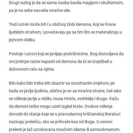
Drugi razlog je da se sama osoba bavila magijom i okultizmom,
pa je na sebe navukla mračne sile.
Treći uzrok može biti i u običnoj zlobi demona, koji se hrane
ljudskim strahom, i povećavaju ga sa tim što se materalizuju u
jezivom obliku.
Postoje i uzroci koji se javljaju podvižnicima. Bog dozvoljava da
oni pretrpe razne napasti od demona da bi se izvježbali u
duhovnom ratu sa njima.
Bilo kako bilo treba biti obazriv sa onostranim svijetom, jer
kada se javlja ljudima, obično je on sa mračne strane, čak iako
se viđenje javlja u obliku Isusa Hrista, svetitelja i drugo. Kažu
da demoni teško mogu uzeti izgled krsta. Ovakva viđenja
dovode do stanja koje se u pravoslavnoj hrišćanskoj literaturi
nazivaju prelešću, ako se prihvate kao od Boga. U osnovi
prelesti je laž uzrokovana mračnim silama ili samoobmanom.