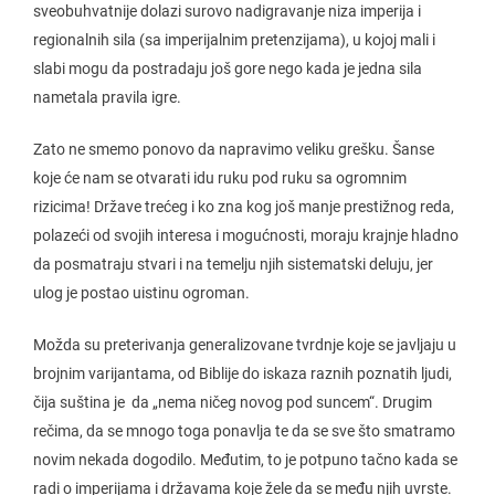
sveobuhvatnije dolazi surovo nadigravanje niza imperija i
regionalnih sila (sa imperijalnim pretenzijama), u kojoj mali i
slabi mogu da postradaju još gore nego kada je jedna sila
nametala pravila igre.
Zato ne smemo ponovo da napravimo veliku grešku. Šanse
koje će nam se otvarati idu ruku pod ruku sa ogromnim
rizicima! Države trećeg i ko zna kog još manje prestižnog reda,
polazeći od svojih interesa i mogućnosti, moraju krajnje hladno
da posmatraju stvari i na temelju njih sistematski deluju, jer
ulog je postao uistinu ogroman.
Možda su preterivanja generalizovane tvrdnje koje se javljaju u
brojnim varijantama, od Biblije do iskaza raznih poznatih ljudi,
čija suština je da „nema ničeg novog pod suncem“. Drugim
rečima, da se mnogo toga ponavlja te da se sve što smatramo
novim nekada dogodilo. Međutim, to je potpuno tačno kada se
radi o imperijama i državama koje žele da se među njih uvrste.