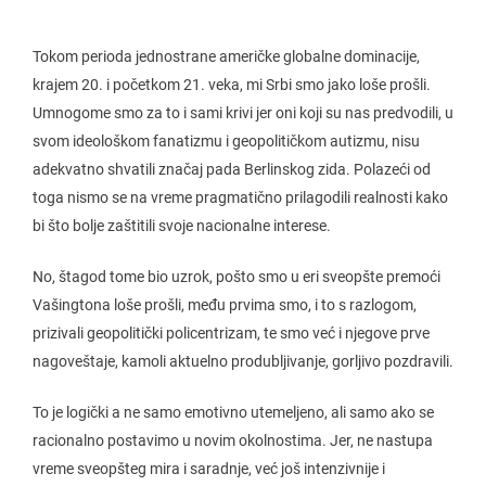
Tokom perioda jednostrane američke globalne dominacije,
krajem 20. i početkom 21. veka, mi Srbi smo jako loše prošli.
Umnogome smo za to i sami krivi jer oni koji su nas predvodili, u
svom ideološkom fanatizmu i geopolitičkom autizmu, nisu
adekvatno shvatili značaj pada Berlinskog zida. Polazeći od
toga nismo se na vreme pragmatično prilagodili realnosti kako
bi što bolje zaštitili svoje nacionalne interese.
No, štagod tome bio uzrok, pošto smo u eri sveopšte premoći
Vašingtona loše prošli, među prvima smo, i to s razlogom,
prizivali geopolitički policentrizam, te smo već i njegove prve
nagoveštaje, kamoli aktuelno produbljivanje, gorljivo pozdravili.
To je logički a ne samo emotivno utemeljeno, ali samo ako se
racionalno postavimo u novim okolnostima. Jer, ne nastupa
vreme sveopšteg mira i saradnje, već još intenzivnije i