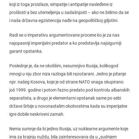
koji iz toga proizlaze, simpatije i antipatije nasleđene iz
prošlosti a bez utemeljenja u sadašnjosti – ako ne želimo da se
i naša državna egzistencija nađe na geopolitičkoj giljotini.
Radi se o imperativu argumentovane procene ko je za nas
najopasniji imperijalni predator a ko predstavlja najsigurniji
garant opstanka.
Poslednje je, da ne okolišim, nesumnjivo Rusija, kolikogod
mnogi u nju zbor niza razloga bili razočarani. Jedno je pitanje
npr. našeg Kosova, koje je od strane NATO snaga okupirano
još 1999. godine i potom fazno predato pod kontrolu albanskih
separatista, a drugo je elementarni opstanak same po sebi
države Srbije u novonastalim okolnostima kada su imperijalne
igre dobile neskriveni zamah.
Nema sumnje da bi jedino Rusija, uz nuklearne argumente koje
ima za krajnju nuždu, bila zainteresovana da u „sudnjem