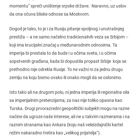
momentu“ spreči uništenje srpske države. Naravno, uz uslov
da ona očuva bliske odnose sa Moskvom.
Dogod je tako, to je i za Rusiju pitanje spoljnog i unutrašnjeg
prestiža – a ne samo načelno tradicionalnih veza sa Srbijom –
koji ima krucijalni značaj u međunarodnim odnosima. Ta
imperija bi prestala to da bude i u očima sveta, i u očima
sopstvenih građana, kada bi dopustila propast Srbije koja se
prethodno nije odrekla Rusije. To ne važni ni za jednu drugu
zemlju na koju bismo ovako ili onako mogli da se oslonimo.
Isto tako ali na drugom polu, ni jedna imperija ili regionalna sila
sa imperijalnim pretenzijama, za nas nije toliko opasna kao
Turska. Drugi prvorazredni geopolitički subjekti mogu na razne
načine da ugroze naše interese, ali ne u takvim razmerama i na
raznim stranama kao Ankara (koju naš veleizdajnički kartel
režim nakaradno tretira kao „velikog prijatelja“).