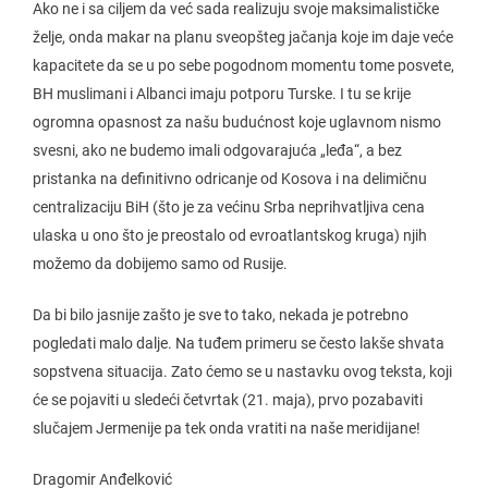
Ako ne i sa ciljem da već sada realizuju svoje maksimalističke
želje, onda makar na planu sveopšteg jačanja koje im daje veće
kapacitete da se u po sebe pogodnom momentu tome posvete,
BH muslimani i Albanci imaju potporu Turske. I tu se krije
ogromna opasnost za našu budućnost koje uglavnom nismo
svesni, ako ne budemo imali odgovarajuća „leđa“, a bez
pristanka na definitivno odricanje od Kosova i na delimičnu
centralizaciju BiH (što je za većinu Srba neprihvatljiva cena
ulaska u ono što je preostalo od evroatlantskog kruga) njih
možemo da dobijemo samo od Rusije.
Da bi bilo jasnije zašto je sve to tako, nekada je potrebno
pogledati malo dalje. Na tuđem primeru se često lakše shvata
sopstvena situacija. Zato ćemo se u nastavku ovog teksta, koji
će se pojaviti u sledeći četvrtak (21. maja), prvo pozabaviti
slučajem Jermenije pa tek onda vratiti na naše meridijane!
Dragomir Anđelković