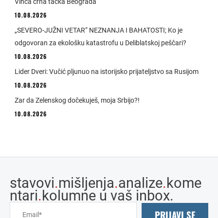
Vinča crna tačka Beograda
10.08.2026
„SEVERO-JUŽNI VETAR“ NEZNANJA I BAHATOSTI; Ko je
odgovoran za ekološku katastrofu u Deliblatskoj peščari?
10.08.2026
Lider Dveri: Vučić pljunuo na istorijsko prijateljstvo sa Rusijom
10.08.2026
Zar da Zelenskog dočekuješ, moja Srbijo?!
10.08.2026
stavovi
.
mišljenja
.
analize
.
kome
ntari
.
kolumne u vaš inbox.
PRIJAVI SE