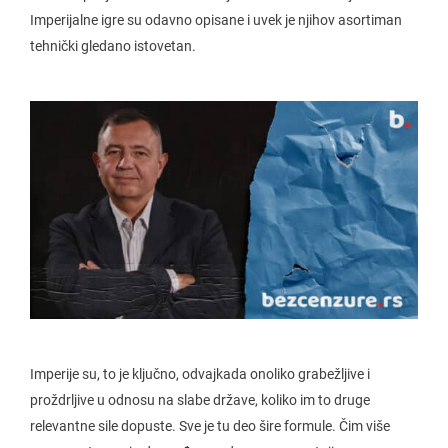
Imperijalne igre su odavno opisane i uvek je njihov asortiman
tehnički gledano istovetan.
Imperije su, to je ključno, odvajkada onoliko grabežljive i
proždrljive u odnosu na slabe države, koliko im to druge
relevantne sile dopuste. Sve je tu deo šire formule. Čim više