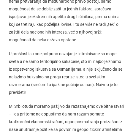
nema pretvaranja da međunarodno pravo postoji, samo
mogućnost da se dobije zaštita jednih faktora, sprečava
ispoljavanje ekstremnih apetita drugih činilaca, prema onima
koji se tretiraju kao poželjna lovine. I tu se više ne radi „tek“ o
zaštiti dela nacionalnih interesa, već o njihovoj srži:
mogućnosti da neka država opstane.
U prošlosti su one potpuno osvajanje i eliminisane sa mape
sveta a ne samo teritorijalno sakaćene, što mi najbolje znamo
iz sopstvenog iskustva sa Osmanlijama, a nije isključeno da se
nalazimo bukvalno na pragu reprize istog u svetskim
razmerama (srećom to ipak ne počinje od nas). Naivno je to
prevideti!
Mi Srbi otuda moramo pažljivo da razaznajemo dve bitne stvari
– i da pri tome ne dopustimo da nam razum pomute
kratkoročni ekonomski računi, ugao posmatranja proizašao iz
naše unutrašnje politike sa površnim geopolitičkim afinitetima