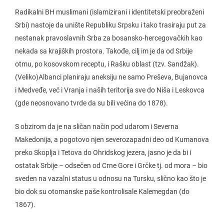
Radikalni BH muslimani (islamizirani i identitetski preobraženi
Srbi) nastoje da unište Republiku Srpsku i tako trasiraju put za
nestanak pravoslavnih Srba za bosansko-hercegovačkih kao
nekada sa krajiških prostora. Takođe, cilj im je da od Srbije
otmu, po kosovskom receptu, i Rašku oblast (tzv. Sandžak).
(Veliko)Albanci planiraju aneksiju ne samo Preševa, Bujanovca
i Medveđe, već i Vranja i naših teritorija sve do Niša i Leskovca
(gde neosnovano tvrde da su bili većina do 1878).
S obzirom da je na sličan način pod udarom i Severna
Makedonija, a pogotovo njen severozapadni deo od Kumanova
preko Skoplja i Tetova do Ohridskog jezera, jasno je da bi i
ostatak Srbije – odsečen od Crne Gore i Grčke tj. od mora – bio
sveden na vazalni status u odnosu na Tursku, slično kao što je
bio dok su otomanske paše kontrolisale Kalemegdan (do
1867).