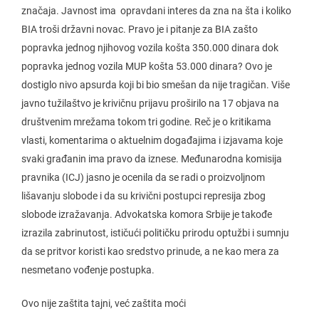
značaja. Javnost ima opravdani interes da zna na šta i koliko
BIA troši državni novac. Pravo je i pitanje za BIA zašto
popravka jednog njihovog vozila košta 350.000 dinara dok
popravka jednog vozila MUP košta 53.000 dinara? Ovo je
dostiglo nivo apsurda koji bi bio smešan da nije tragičan. Više
javno tužilaštvo je krivičnu prijavu proširilo na 17 objava na
društvenim mrežama tokom tri godine. Reč je o kritikama
vlasti, komentarima o aktuelnim događajima i izjavama koje
svaki građanin ima pravo da iznese. Međunarodna komisija
pravnika (ICJ) jasno je ocenila da se radi o proizvoljnom
lišavanju slobode i da su krivični postupci represija zbog
slobode izražavanja. Advokatska komora Srbije je takođe
izrazila zabrinutost, ističući političku prirodu optužbi i sumnju
da se pritvor koristi kao sredstvo prinude, a ne kao mera za
nesmetano vođenje postupka.
Ovo nije zaštita tajni, već zaštita moći