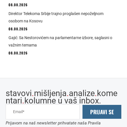
08.08.2026
Direktor Telekoma Srbije trajno proglašen nepoželjnom
osobom na Kosovu
08.08.2026
Gajić: Sa Nestorovićem na parlamentarne izbore, saglasni o
važnim temama
08.08.2026
stavovi
.
mišljenja
.
analize
.
kome
ntari
.
kolumne u vaš inbox.
PRIJAVI SE
Prijavom na naš newsletter prihvatate naša Pravila