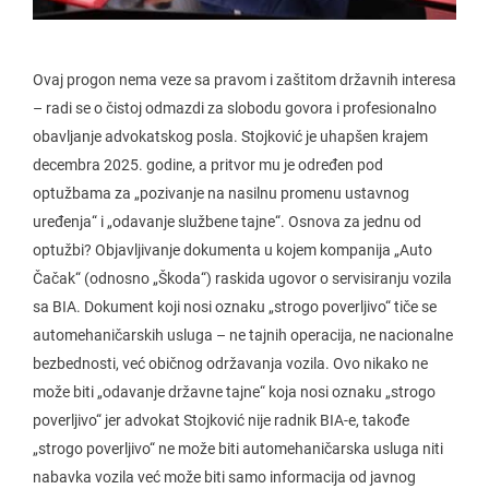
Ovaj progon nema veze sa pravom i zaštitom državnih interesa
– radi se o čistoj odmazdi za slobodu govora i profesionalno
obavljanje advokatskog posla. Stojković je uhapšen krajem
decembra 2025. godine, a pritvor mu je određen pod
optužbama za „pozivanje na nasilnu promenu ustavnog
uređenja“ i „odavanje službene tajne“. Osnova za jednu od
optužbi? Objavljivanje dokumenta u kojem kompanija „Auto
Čačak“ (odnosno „Škoda“) raskida ugovor o servisiranju vozila
sa BIA. Dokument koji nosi oznaku „strogo poverljivo“ tiče se
automehaničarskih usluga – ne tajnih operacija, ne nacionalne
bezbednosti, već običnog održavanja vozila. Ovo nikako ne
može biti „odavanje državne tajne“ koja nosi oznaku „strogo
poverljivo“ jer advokat Stojković nije radnik BIA-e, takođe
„strogo poverljivo“ ne može biti automehaničarska usluga niti
nabavka vozila već može biti samo informacija od javnog