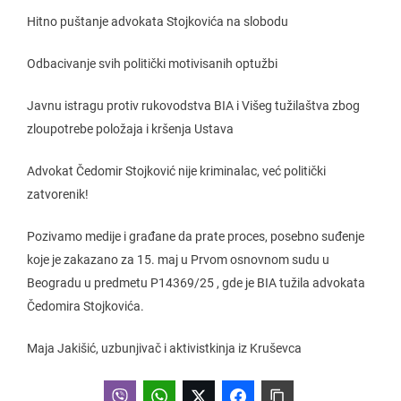
Hitno puštanje advokata Stojkovića na slobodu
Odbacivanje svih politički motivisanih optužbi
Javnu istragu protiv rukovodstva BIA i Višeg tužilaštva zbog
zloupotrebe položaja i kršenja Ustava
Advokat Čedomir Stojković nije kriminalac, već politički
zatvorenik!
Pozivamo medije i građane da prate proces, posebno suđenje
koje je zakazano za 15. maj u Prvom osnovnom sudu u
Beogradu u predmetu P14369/25 , gde je BIA tužila advokata
Čedomira Stojkovića.
Maja Jakišić, uzbunjivač i aktivistkinja iz Kruševca