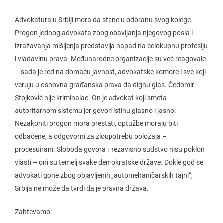
Advokatura u Srbiji mora da stane u odbranu svog kolege.
Progon jednog advokata zbog obavljanja njegovog posla i
izražavanja mišljenja predstavlja napad na celokupnu profesiju
i vladavinu prava. Međunarodne organizacije su već reagovale
– sada je red na domaću javnost, advokatske komore i sve koji
veruju u osnovna građanska prava da dignu glas. Čedomir
Stojković nije kriminalac. On je advokat koji smeta
autoritarnom sistemu jer govori istinu glasno i jasno.
Nezakoniti progon mora prestati, optužbe moraju biti
odbačene, a odgovorni za zloupotrebu položaja –
procesuirani. Sloboda govora i nezavisno sudstvo nisu poklon
vlasti – oni su temelj svake demokratske države. Dokle god se
advokati gone zbog objavljenih „automehaničarskih tajni“,
Srbija ne može da tvrdi da je pravna država.
Zahtevamo: