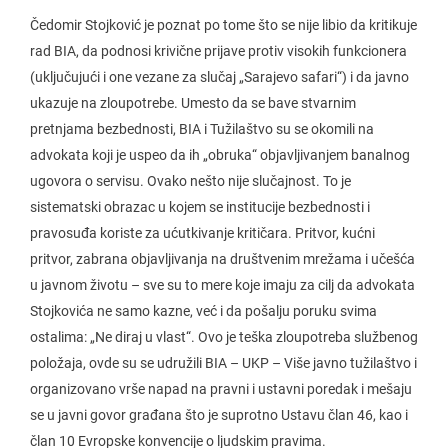
Čedomir Stojković je poznat po tome što se nije libio da kritikuje
rad BIA, da podnosi krivične prijave protiv visokih funkcionera
(uključujući i one vezane za slučaj „Sarajevo safari“) i da javno
ukazuje na zloupotrebe. Umesto da se bave stvarnim
pretnjama bezbednosti, BIA i Tužilaštvo su se okomili na
advokata koji je uspeo da ih „obruka“ objavljivanjem banalnog
ugovora o servisu. Ovako nešto nije slučajnost. To je
sistematski obrazac u kojem se institucije bezbednosti i
pravosuđa koriste za ućutkivanje kritičara. Pritvor, kućni
pritvor, zabrana objavljivanja na društvenim mrežama i učešća
u javnom životu – sve su to mere koje imaju za cilj da advokata
Stojkovića ne samo kazne, već i da pošalju poruku svima
ostalima: „Ne diraj u vlast“. Ovo je teška zloupotreba službenog
položaja, ovde su se udružili BIA – UKP – Više javno tužilaštvo i
organizovano vrše napad na pravni i ustavni poredak i mešaju
se u javni govor građana što je suprotno Ustavu član 46, kao i
član 10 Evropske konvencije o ljudskim pravima.