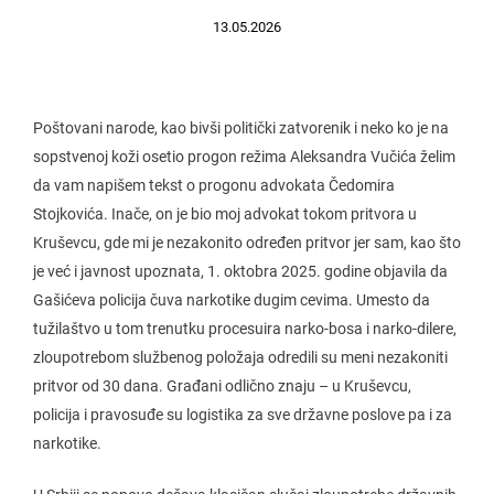
13.05.2026
Poštovani narode, kao bivši politički zatvorenik i neko ko je na
sopstvenoj koži osetio progon režima Aleksandra Vučića želim
da vam napišem tekst o progonu advokata Čedomira
Stojkovića. Inače, on je bio moj advokat tokom pritvora u
Kruševcu, gde mi je nezakonito određen pritvor jer sam, kao što
je već i javnost upoznata, 1. oktobra 2025. godine objavila da
Gašićeva policija čuva narkotike dugim cevima. Umesto da
tužilaštvo u tom trenutku procesuira narko-bosa i narko-dilere,
zloupotrebom službenog položaja odredili su meni nezakoniti
pritvor od 30 dana. Građani odlično znaju – u Kruševcu,
policija i pravosuđe su logistika za sve državne poslove pa i za
narkotike.