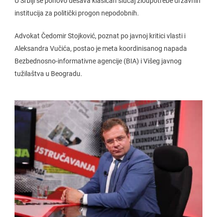
U Srbiji se ponovo dešava klasičan slučaj zloupotrebe državnih
institucija za politički progon nepodobnih.
Advokat Čedomir Stojković, poznat po javnoj kritici vlasti i
Aleksandra Vučića, postao je meta koordinisanog napada
Bezbednosno-informativne agencije (BIA) i Višeg javnog
tužilaštva u Beogradu.