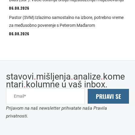
06.08.2026
Pastor (SVM):Izlazimo samostalno na izbore, potrebno vreme
za međusobno poverenje s Peterom Mađarom
06.08.2026
stavovi
.
mišljenja
.
analize
.
kome
ntari
.
kolumne u vaš inbox.
PRIJAVI SE
Prijavom na naš newsletter prihvatate naša Pravila
privatnosti.