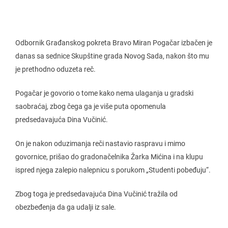
Odbornik Građanskog pokreta Bravo Miran Pogačar izbačen je
danas sa sednice Skupštine grada Novog Sada, nakon što mu
je prethodno oduzeta reč.
Pogačar je govorio o tome kako nema ulaganja u gradski
saobraćaj, zbog čega ga je više puta opomenula
predsedavajuća Dina Vučinić.
On je nakon oduzimanja reči nastavio raspravu i mimo
govornice, prišao do gradonačelnika Žarka Mićina i na klupu
ispred njega zalepio nalepnicu s porukom „Studenti pobeđuju“.
Zbog toga je predsedavajuća Dina Vučinić tražila od
obezbeđenja da ga udalji iz sale.