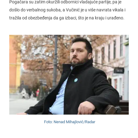
Pogačara su zatim okuržili odbornici vladajuće partije, pa je
došlo do verbalnog sukoba, a Vučinić je u više navrata vikala i
tražila od obezbeđenja da ga izbaci, što je na kraju i urađeno.
Foto: Nenad Mihajlović/Radar