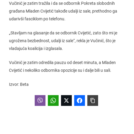
Vučinić je zatim tražila i da se odbornik Pokreta slobodnih
građana Mladen Cvijetić takođe udalji iz sale, prethodno ga
udarivši fasciklom po telefonu.
„Stavljam na glasanje da se odbornik Cvijetić, zato što mi je
ugrožena bezbednost, udalji iz sale“, rekla je Vučinić, što je
vladajuća koalicija i izglasala.
Vučinić je zatim odredila pauzu od deset minuta, a Mladen
Cvijetić i nekoliko odbornika opozicije su i dalje bili u sali.
Izvor: Beta