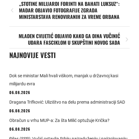
„STOTINE MILIJARDI FORINTI NA BAHATI LUKSUZ“:
MAĐAR OBJAVIO FOTOGRAFIJE ZGRADA
MINISTARSTAVA RENOVIRANIH ZA VREME ORBANA
MLADEN CVIJETIĆ OBJAVIO KAKO GA DINA VUČINIĆ
UDARA FASCIKLOM U SKUPŠTINI NOVOG SADA
NAJNOVIJE VESTI
Dok se ministar Mali hvali viškom, manjak u državnoj kasi
milijardu evra
06.08.2026
Dragana Trifković: Ulizištvo na delu prema administraciji SAD
06.08.2026
Obračun u vrhu MUP-a: Za šta Milić optužuje Krička?
06.08.2026
Đilas (SSP): Vučić ostavlja Srbiju najzaduženiju i najizolovaniju