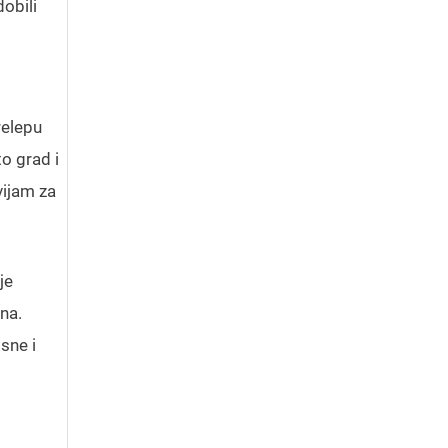
dobili
relepu
to grad i
vijam za
je
na.
sne i