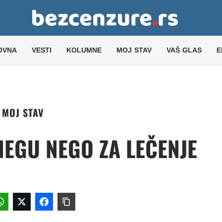
OVNA
VESTI
KOLUMNE
MOJ STAV
VAŠ GLAS
E
MOJ STAV
NEGU NEGO ZA LEČENJE