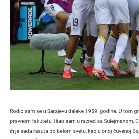
Rodio sam se u Sarajevu daleke 1959. godine. U tom gr
pravnom fakutetu. Išao sam u razred sa Sulejmanom,
ih je sada rasuta po belom svetu, kao u onoj čuvenoj Ba