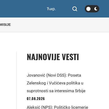
Ћир.
MISIJE
NAJNOVIJE VESTI
Jovanović (Novi DSS): Poseta
Zelenskog i Vučićeva politika u
suprotnosti sa interesima Srbije
07.08.2026
Aleksić (NPS): Političko licemerje