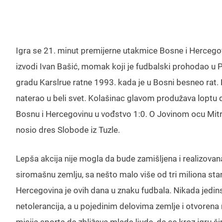
Igra se 21. minut premijerne utakmice Bosne i Hercegov
izvodi Ivan Bašić, momak koji je fudbalski prohodao u
gradu Karslrue ratne 1993. kada je u Bosni besneo rat. Rod
naterao u beli svet. Kolašinac glavom produžava loptu 
Bosnu i Hercegovinu u vođstvo 1:0. O Jovinom ocu Mit
nosio dres Slobode iz Tuzle.
Lepša akcija nije mogla da bude zamišljena i realizov
siromašnu zemlju, sa nešto malo više od tri miliona stan
Hercegovina je ovih dana u znaku fudbala. Nikada jedinst
netolerancija, a u pojedinim delovima zemlje i otvoren
misija sporta da zbližava mlade ljude, da se kroz igru šir