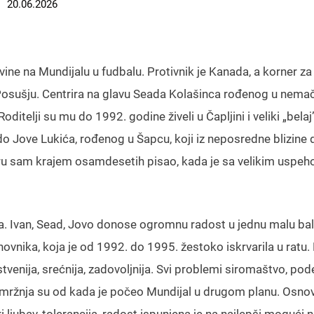
20.06.2026
ine na Mundijalu u fudbalu. Protivnik je Kanada, a korner z
 Posušju. Centrira na glavu Seada Kolašinca rođenog u nem
itelji su mu do 1992. godine živeli u Čapljini i veliki „belaj”
do Jove Lukića, rođenog u Šapcu, koji iz neposredne blizine
ru sam krajem osamdesetih pisao, kada je sa velikim uspe
ana. Ivan, Sead, Jovo donose ogromnu radost u jednu malu ba
ovnika, koja je od 1992. do 1995. žestoko iskrvarila u ratu.
venija, srećnija, zadovoljnija. Svi problemi siromaštvo, pode
a mržnja su od kada je počeo Mundijal u drugom planu. Osno
i ljubav, tolerancija, radost ispunjena je na najlepši mogući n