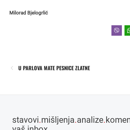
Milorad Bjelogrlić
U PARLOVA MATE PESNICE ZLATNE
stavovi
.
mišljenja
.
analize
.
komen
vaš inbox.