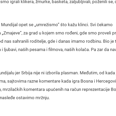
igrali klikera, žmurke, basketa, zaljubljivali, poženili se, 
 Mundijal opet se „umrežismo” što kažu klinci. Svi čekamo
 „Zmajeve”, za grad u kojem smo rođeni, gde smo proveli p
d nas sahranili roditelje, gde i danas imamo rodbinu. Bio je 
 i ljubavi, naših pesama i filmova, naših kolača. Pa zar da na
jalu jer Srbija nije ni izborila plasman. Međutim, od kada 
ma, sajtovima razne komentare kada igra Bosna i Hercegovi
nih, mrzilačkih komentara upućenih na račun reprezentacije Bo
 nasleđe ostavimo mržnju.