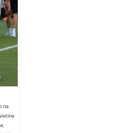
o na
Većina
e,