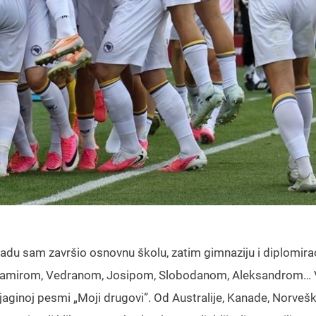
adu sam završio osnovnu školu, zatim gimnaziju i diplomira
 Damirom, Vedranom, Josipom, Slobodanom, Aleksandrom… 
jaginoj pesmi „Moji drugovi”. Od Australije, Kanade, Norvešk