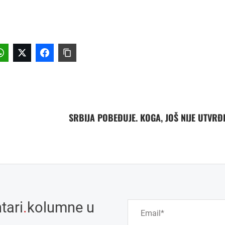
SRBIJA POBEĐUJE. KOGA, JOŠ NIJE UTVRĐ
tari
.
kolumne u