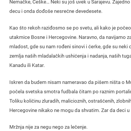
Nemačke, Češke… Neki su još uvek u Sarajevu. Zajedno smo 
decu i onda dođoše nesrećne devedesete.
Kao što rekoh raziđosmo se po svetu, ali kako je počeo
utakmice Bosne i Hercegovine. Naravno, da navijamo za
mladost, gde su nam rođeni sinovi i ćerke, gde su neki o
zemlja naših mladalačkih ushićenja i nadanja, naših tuga
Kanadu ili Katar.
Iskren da budem nisam nameravao da pišem ništa o Mundi
počela svetska smotra fudbala čitam po raznim portali
Toliku količinu zluradih, malicioznih, ostrašćenih, zlob
Hercegovine nikako ne mogu da shvatim. Zar da deci u
Mržnja nije za negu nego za lečenje.