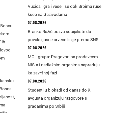
Vučića, igra i veseli se dok Srbima ruše
kuće na Gazivodama
07.08.2026
a Bosnu
Branko Ružić pozva socijaliste da
ačkom
povuku jasne crvene linije prema SNS
 ih
07.08.2026
 dovodi
MOL grupa: Pregovori sa prodavcem
hom
NIS-a i nadležnim organima napreduju
ka završnoj fazi
lkansku
07.08.2026
 Bosna i
Studenti u blokadi od danas do 9.
ljenost,
avgusta organizuju razgovore s
vna
građanima po Srbiji
ačin.