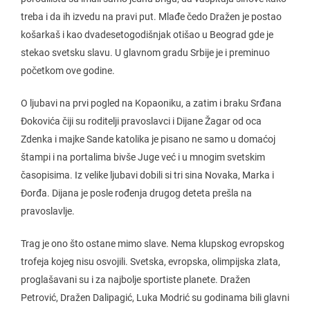
treba i da ih izvedu na pravi put. Mlađe čedo Dražen je postao
košarkaš i kao dvadesetogodišnjak otišao u Beograd gde je
stekao svetsku slavu. U glavnom gradu Srbije je i preminuo
početkom ove godine.
O ljubavi na prvi pogled na Kopaoniku, a zatim i braku Srđana
Đokovića čiji su roditelji pravoslavci i Dijane Žagar od oca
Zdenka i majke Sande katolika je pisano ne samo u domaćoj
štampi i na portalima bivše Juge već i u mnogim svetskim
časopisima. Iz velike ljubavi dobili si tri sina Novaka, Marka i
Đorđa. Dijana je posle rođenja drugog deteta prešla na
pravoslavlje.
Trag je ono što ostane mimo slave. Nema klupskog evropskog
trofeja kojeg nisu osvojili. Svetska, evropska, olimpijska zlata,
proglašavani su i za najbolje sportiste planete. Dražen
Petrović, Dražen Dalipagić, Luka Modrić su godinama bili glavni