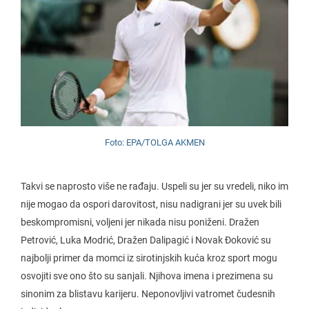
Foto: EPA/TOLGA AKMEN
Takvi se naprosto više ne rađaju. Uspeli su jer su vredeli, niko im
nije mogao da ospori darovitost, nisu nadigrani jer su uvek bili
beskompromisni, voljeni jer nikada nisu poniženi. Dražen
Petrović, Luka Modrić, Dražen Dalipagić i Novak Đoković su
najbolji primer da momci iz sirotinjskih kuća kroz sport mogu
osvojiti sve ono što su sanjali. Njihova imena i prezimena su
sinonim za blistavu karijeru. Neponovljivi vatromet čudesnih