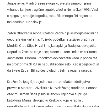
Jugoslavije. Mlađi Dražen evropski, svetski šampion je na
vrhuncu karijere tragično izgubio život u Nemačkoj 1993. Vest
o njegovoj smrti je pogodila, rastužila mnogo širi region od
nekadašnje Jugoslavije.
Zaton Obrovački seoce u zaleđu Zadra nije se moglo naći ni na
geografskim kartama. Tu je do početka rata živeo bračni par
Modrić. Otac Stipe Hrvat i majka srpkinja Radojka, devojačko
Dopuđ su živeli sa troje dece, sinom Lukom i mlađim ćerkama
Jasminom i Diorom. Početkom devedesetih kada je počeo rat
na prostorima SFRJ su napustili rodno selo i kao izbeglice otišli
da žive u Zadar. Bili su često gladni, željni svega i svačega.
Dražen Dalipagić je zajedno sa bratom Sašom detinjstvo
proveo u Mostaru. Živeli su blizu Veležovog stadiona. Ponosni
otac musliman Šaćir je bio službenik i njegova supruga
katolkinja Marija, devojačko Rešković koja je radila u
porodilištu su imali samo jednu brigu; da vaspitaju sinove kako