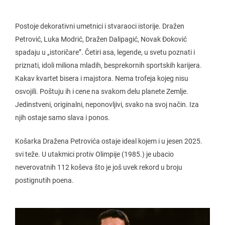
Postoje dekorativni umetnici i stvaraoci istorije. Dražen
Petrović, Luka Modrić, Dražen Dalipagić, Novak Đoković
spadaju u „istoričare”. Četiri asa, legende, u svetu poznati i
priznati, idoli miliona mladih, besprekornih sportskih karijera.
Kakav kvartet bisera i majstora. Nema trofeja kojeg nisu
osvojili. Poštuju ih i cene na svakom delu planete Zemlje.
Jedinstveni, originalni, neponovljivi, svako na svoj način. Iza
njih ostaje samo slava i ponos.
Košarka Dražena Petrovića ostaje ideal kojem i u jesen 2025.
svi teže. U utakmici protiv Olimpije (1985.) je ubacio
neverovatnih 112 koševa što je još uvek rekord u broju
postignutih poena.