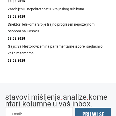
08.08.2026
Zarobljeni u nepokretnosti Ukrajinskog rubikona
08.08.2026
Direktor Telekoma Srbije trajno proglašen nepoželjnom
osobom na Kosovu
08.08.2026
Gajić: Sa Nestorovićem na parlamentarne izbore, saglasni o
važnim temama
08.08.2026
stavovi
.
mišljenja
.
analize
.
kome
ntari
.
kolumne u vaš inbox.
PRIJAVI SE