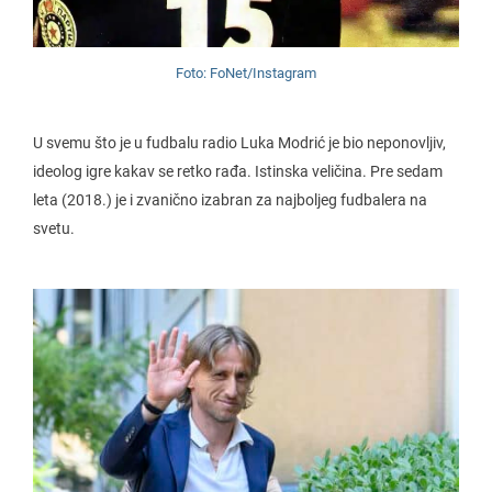
Foto: FoNet/Instagram
U svemu što je u fudbalu radio Luka Modrić je bio neponovljiv,
ideolog igre kakav se retko rađa. Istinska veličina. Pre sedam
leta (2018.) je i zvanično izabran za najboljeg fudbalera na
svetu.