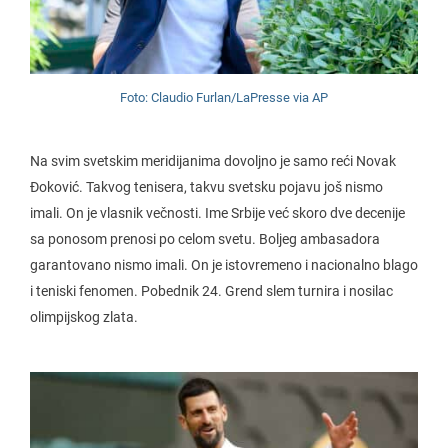
Foto: Claudio Furlan/LaPresse via AP
Na svim svetskim meridijanima dovoljno je samo reći Novak
Đoković. Takvog tenisera, takvu svetsku pojavu još nismo
imali. On je vlasnik večnosti. Ime Srbije već skoro dve decenije
sa ponosom prenosi po celom svetu. Boljeg ambasadora
garantovano nismo imali. On je istovremeno i nacionalno blago
i teniski fenomen. Pobednik 24. Grend slem turnira i nosilac
olimpijskog zlata.