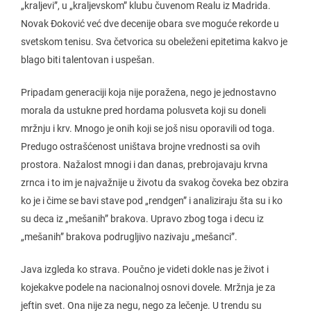
„kraljevi”, u „kraljevskom” klubu čuvenom Realu iz Madrida.
Novak Đoković već dve decenije obara sve moguće rekorde u
svetskom tenisu. Sva četvorica su obeleženi epitetima kakvo je
blago biti talentovan i uspešan.
Pripadam generaciji koja nije poražena, nego je jednostavno
morala da ustukne pred hordama polusveta koji su doneli
mržnju i krv. Mnogo je onih koji se još nisu oporavili od toga.
Predugo ostrašćenost uništava brojne vrednosti sa ovih
prostora. Nažalost mnogi i dan danas, prebrojavaju krvna
zrnca i to im je najvažnije u životu da svakog čoveka bez obzira
ko je i čime se bavi stave pod „rendgen” i analiziraju šta su i ko
su deca iz „mešanih” brakova. Upravo zbog toga i decu iz
„mešanih” brakova podrugljivo nazivaju „mešanci”.
Java izgleda ko strava. Poučno je videti dokle nas je život i
kojekakve podele na nacionalnoj osnovi dovele. Mržnja je za
jeftin svet. Ona nije za negu, nego za lečenje. U trendu su