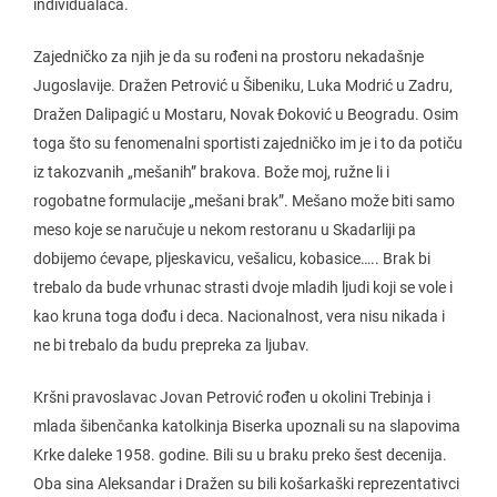
individualaca.
Zajedničko za njih je da su rođeni na prostoru nekadašnje
Jugoslavije. Dražen Petrović u Šibeniku, Luka Modrić u Zadru,
Dražen Dalipagić u Mostaru, Novak Đoković u Beogradu. Osim
toga što su fenomenalni sportisti zajedničko im je i to da potiču
iz takozvanih „mešanih” brakova. Bože moj, ružne li i
rogobatne formulacije „mešani brak”. Mešano može biti samo
meso koje se naručuje u nekom restoranu u Skadarliji pa
dobijemo ćevape, pljeskavicu, vešalicu, kobasice….. Brak bi
trebalo da bude vrhunac strasti dvoje mladih ljudi koji se vole i
kao kruna toga dođu i deca. Nacionalnost, vera nisu nikada i
ne bi trebalo da budu prepreka za ljubav.
Kršni pravoslavac Jovan Petrović rođen u okolini Trebinja i
mlada šibenčanka katolkinja Biserka upoznali su na slapovima
Krke daleke 1958. godine. Bili su u braku preko šest decenija.
Oba sina Aleksandar i Dražen su bili košarkaški reprezentativci