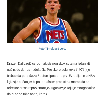
Foto:TimelessSports
Dražen Dalipagić čarobnjak sjajnog skok šuta na jedan viši
način, do danas nedokučiv. Pre skoro pola veka (1976.) je
trebao da potpiše za Boston i postane prvi Evropljanin u NBA
ligi. Nije otišao jer bi po tadašnjim propisima morao da se
odrekne dresa reprezentacije Jugoslavije koju je mnogo voleo
da bi se odlučio na taj korak.