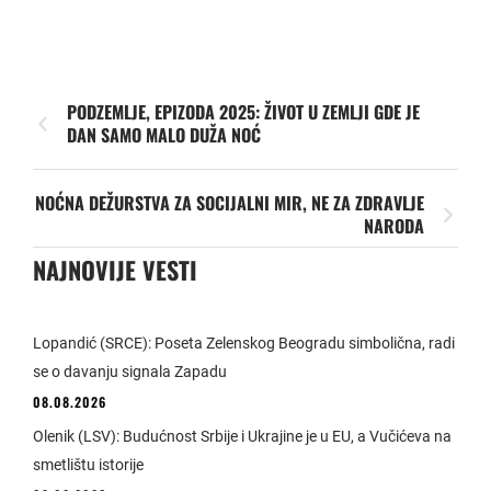
PODZEMLJE, EPIZODA 2025: ŽIVOT U ZEMLJI GDE JE
DAN SAMO MALO DUŽA NOĆ
NOĆNA DEŽURSTVA ZA SOCIJALNI MIR, NE ZA ZDRAVLJE
NARODA
NAJNOVIJE VESTI
Lopandić (SRCE): Poseta Zelenskog Beogradu simbolična, radi
se o davanju signala Zapadu
08.08.2026
Olenik (LSV): Budućnost Srbije i Ukrajine je u EU, a Vučićeva na
smetlištu istorije