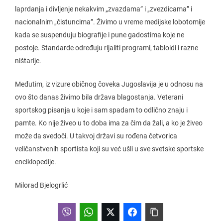
laprdanja i divljenje nekakvim „zvazdama” i „zvezdicama” i
nacionalnim „čistuncima”. Živimo u vreme medijske lobotomije
kada se suspenduju biografije i pune gadostima koje ne
postoje. Standarde određuju rijaliti programi, tabloidi i razne
ništarije.
Međutim, iz vizure običnog čoveka Jugoslavija je u odnosu na
ovo što danas živimo bila država blagostanja. Veterani
sportskog pisanja u koje i sam spadam to odlično znaju i
pamte. Ko nije živeo u to doba ima za čim da žali, a ko je živeo
može da svedoči. U takvoj državi su rođena četvorica
veličanstvenih sportista koji su već ušli u sve svetske sportske
enciklopedije.
Milorad Bjelogrlić