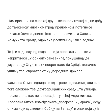
Чим кретања на спрској друштвенополитичкој сцени дођу
до тачке коју многи сматрају преломном, потегне се
питање Осме седнице Централног комитета Савеза
комуниста Србије, одржане у септембру 1987. године.
То је и сада случај, када наше југоносталгичарске и
некритички ЕУ оријентисане екипе, покушавају да
узурпирају Студентски покрет како би Србија коначно
ушла у тзв. евроатлантску „породицу“ држава.
Фамозна Осма седница се од стране подељених, али око
тога сложних тзв. другосрбијанских средишта утицаја,
представља као нека нова, још у већој мери митска,
Косовака битка, између снага „прогреса“ и „мрака“, међу
онима који су „желели Србију на Западу“ и оних који су је