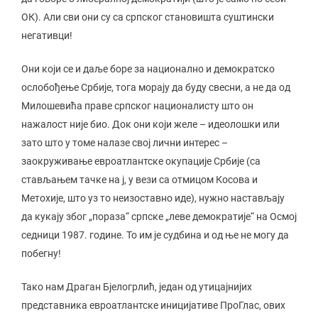
ОК). Али сви они су са српског становишта суштински
негативци!
Они који се и даље боре за национално и демократско
ослобођење Србије, тога морају да буду свесни, а не да од
Милошевића праве српског националисту што он
нажалост није био. Док они који желе – идеолошки или
зато што у томе налазе свој лични интерес –
заокруживање евроатлантске окупације Србије (са
стављањем тачке на ј, у вези са отмицом Косова и
Метохије, што уз то неизоставно иде), нужно настављају
да кукају због „пораза“ српске „леве демократије“ на Осмој
седници 1987. године. То им је судбина и од ње не могу да
побегну!
Тако нам Драган Бјелогрлић, један од утицајнијих
представника евроатлантске иницијативе ПроГлас, ових