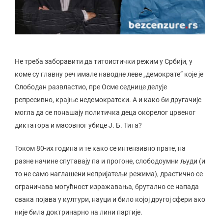
Не треба заборавити да титоистички режим у Србији, у
коме су главну реч имале наводне леве „демократе“ које је
Слободан развластио, пре Осме седнице делује
репресивно, крајње недемократски. А и како би другачије
могла да се понашају политичка деца окорелог црвеног
диктатора и масовног убице Ј. Б. Тита?
Током 80-их година и те како се интензивно прате, на
разне начине спутавају па и прогоне, слободоумни људи (и
то не само наглашени непријатељи режима), драстично се
ограничава могућност изражавања, брутално се напада
свака појава у култури, науци и било којој другој сфери ако
није била доктринарно на лини партије.