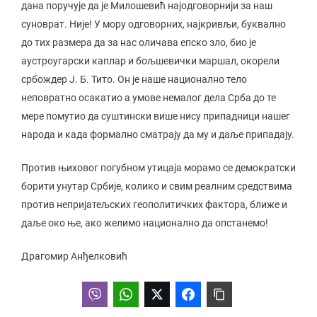
дана поручује да је Милошевић најодговорнији за наш
суноврат. Није! У мору одговорних, најкривљи, буквално
до тих размера да за нас оличава епско зло, био је
аустроугарски каплар и бољшевички маршал, окорели
србождер Ј. Б. Тито. Он је наше национално тело
неповратно осакатио а умове немалог дела Срба до те
мере помутио да суштински више нису припадници нашег
народа и када формално сматрају да му и даље припадају.
Против њиховог погубном утицаја морамо се демократски
борити унутар Србије, колико и свим реалним средствима
против непријатељских геополитичких фактора, ближе и
даље око ње, ако желимо национално да опстанемо!
Драгомир Анђелковић