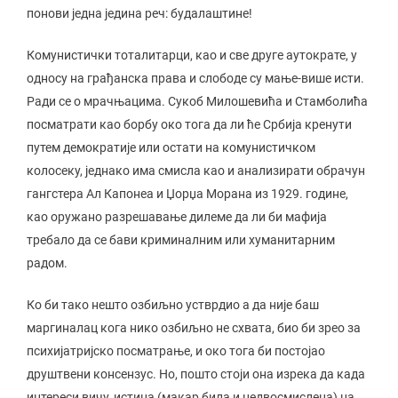
понови једна једина реч: будалаштине!
Комунистички тоталитарци, као и све друге аутократе, у
односу на грађанска права и слободе су мање-више исти.
Ради се о мрачњацима. Сукоб Милошевића и Стамболића
посматрати као борбу око тога да ли ће Србија кренути
путем демократије или остати на комунистичком
колосеку, једнако има смисла као и анализирати обрачун
гангстера Ал Капонеа и Џорџа Морана из 1929. године,
као оружано разрешавање дилеме да ли би мафија
требало да се бави криминалним или хуманитарним
радом.
Ко би тако нешто озбиљно устврдио а да није баш
маргиналац кога нико озбиљно не схвата, био би зрео за
психијатријско посматрање, и око тога би постојао
друштвени консензус. Но, пошто стоји она изрека да када
интереси вичу, истина (макар била и недвосмислена) на