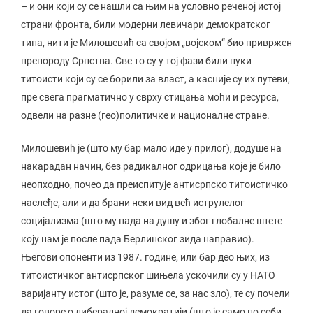
– и они који су се нашли са њим на условно реченој истој
страни фронта, били модерни левичари демократског
типа, нити је Милошевић са својом „војском“ био привржен
препороду Српства. Све то су у тој фази били пуки
титоисти који су се борили за власт, а касније су их путеви,
пре свега прагматично у сврху стицања моћи и ресурса,
одвели на разне (гео)политичке и националне стране.
Милошевић је (што му бар мало иде у прилог), додуше на
накарадан начин, без радикалног одрицања које је било
неопходно, почео да преиспитује антисрпско титоистичко
наслеђе, али и да брани неки вид већ иструлелог
социјализма (што му пада на душу и због глобалне штете
коју нам је после пада Берлинског зида направио).
Његови опоненти из 1987. године, или бар део њих, из
титоистичког антисрпског шињела ускочили су у НАТО
варијанту истог (што је, разуме се, за нас зло), те су почели
да говоре о либералној демократији (што је само по себи