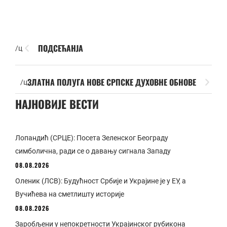
ПОДСЕЋАНЈА
/ц
ЗЛАТНА ПОЛУГА НОВЕ СРПСКЕ ДУХОВНЕ ОБНОВЕ
/ц
НАЈНОВИЈЕ ВЕСТИ
Лопандић (СРЦЕ): Посета Зеленског Београду
симболична, ради се о давању сигнала Западу
08.08.2026
Оленик (ЛСВ): Будућност Србије и Украјине је у ЕУ, а
Вучићева на сметлишту историје
08.08.2026
Заробљени у непокретности Украјинског рубикона