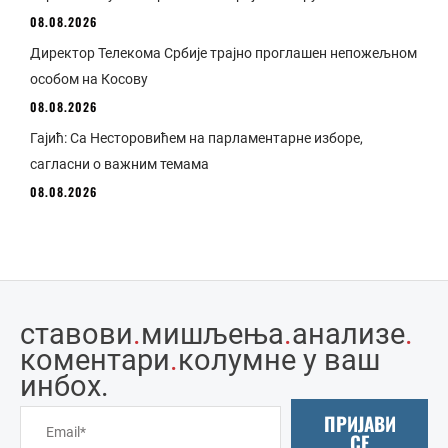
08.08.2026
Директор Телекома Србије трајно проглашен непожељном
особом на Косову
08.08.2026
Гајић: Са Несторовићем на парламентарне изборе,
сагласни о важним темама
08.08.2026
ставови
.
мишљења
.
анализе
.
коментари
.
колумне у ваш
инбоx.
ПРИЈАВИ
СЕ