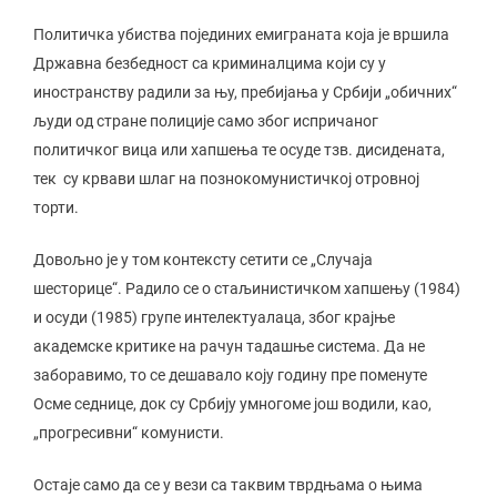
Политичка убиства појединих емиграната која је вршила
Државна безбедност са криминалцима који су у
иностранству радили за њу, пребијања у Србији „обичних“
људи од стране полиције само због испричаног
политичког вица или хапшења те осуде тзв. дисидената,
тек су крвави шлаг на познокомунистичкој отровној
торти.
Довољно је у том контексту сетити се „Случаја
шесторице“. Радило се о стаљинистичком хапшењу (1984)
и осуди (1985) групе интелектуалаца, због крајње
академске критике на рачун тадашње система. Да не
заборавимо, то се дешавало коју годину пре поменуте
Осме седнице, док су Србију умногоме још водили, као,
„прогресивни“ комунисти.
Остаје само да се у вези са таквим тврдњама о њима