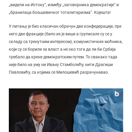
„видели на Истоку“, између „заговорника демократије“ и
„бранилаца бољшевичког тоталитаризма“. Којешта!
У питању је био класичан обрачун две конфедерације, пре
него две фракције (било их је више а груписале су се у
складу са тренутним интересом), комунистичких моћника,
који су се борили за власт а не око тога да ли би Србија
требало да крене демократским путем. То свакако тада
није било на уму ни Ивану Стамболићу, нити Драгиши
Павловићу, са којима се Милошевић разрачунавао.