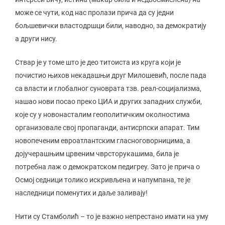
може се чути, код нас пролази прича да су једни
бољшевички властодршци били, наводно, за демократију
а други нису.
Ствар је у томе што је део титоиста из круга који је
почистио њихов некадашњи друг Милошевић, после пада
са власти и глобалног суноврата тзв. реал-социјализма,
нашао нови посао преко ЦИА и других западних служби,
које су у новонасталим геополитичким околностима
организовале свој пропаганди, антисрпски апарат. Тим
новопеченим евроатлантским гласноговорницима, а
дојучерашњим црвеним чврсторукашима, била је
потребна лаж о демократском педигреу. Зато је прича о
Осмој седници толико искривљена и напумпана, те је
наследници поменутих и даље заливају!
Нити су Стамболић – то је важно непрестано имати на уму