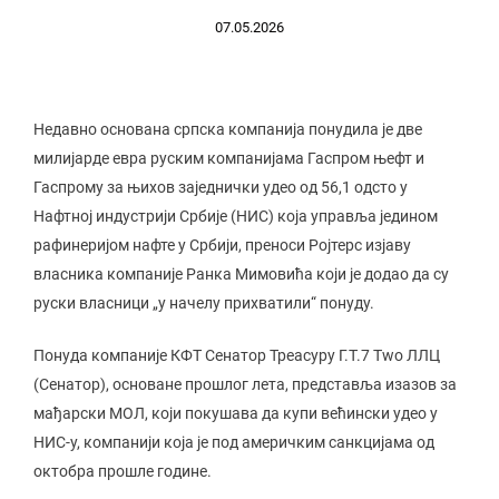
07.05.2026
Недавно основана српска компанија понудила је две
милијарде евра руским компанијама Гаспром њефт и
Гаспрому за њихов заједнички удео од 56,1 одсто у
Нафтној индустрији Србије (НИС) која управља једином
рафинеријом нафте у Србији, преноси Ројтерс изјаву
власника компаније Ранка Мимовића који је додао да су
руски власници „у начелу прихватили“ понуду.
Понуда компаније КФТ Сенатор Треасурy Г.Т.7 Тwо ЛЛЦ
(Сенатор), основане прошлог лета, представља изазов за
мађарски МОЛ, који покушава да купи већински удео у
НИС-у, компанији која је под америчким санкцијама од
октобра прошле године.