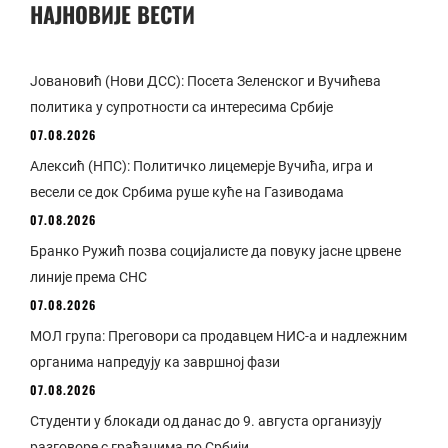
НАЈНОВИЈЕ ВЕСТИ
Јовановић (Нови ДСС): Посета Зеленског и Вучићева
политика у супротности са интересима Србије
07.08.2026
Алексић (НПС): Политичко лицемерје Вучића, игра и
весели се док Србима руше куће на Газиводама
07.08.2026
Бранко Ружић позва социјалисте да повуку јасне црвене
линије према СНС
07.08.2026
МОЛ група: Преговори са продавцем НИС-а и надлежним
органима напредују ка завршној фази
07.08.2026
Студенти у блокади од данас до 9. августа организују
разговоре с грађанима по Србији