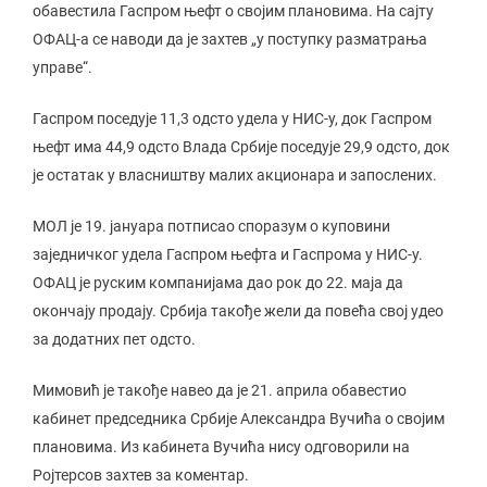
обавестила Гаспром њефт о својим плановима. На сајту
ОФАЦ-а се наводи да је захтев „у поступку разматрања
управе“.
Гаспром поседује 11,3 одсто удела у НИС-у, док Гаспром
њефт има 44,9 одсто Влада Србије поседује 29,9 одсто, док
је остатак у власништву малих акционара и запослених.
МОЛ је 19. јануара потписао споразум о куповини
заједничког удела Гаспром њефта и Гаспрома у НИС-у.
ОФАЦ је руским компанијама дао рок до 22. маја да
окончају продају. Србија такође жели да повећа свој удео
за додатних пет одсто.
Мимовић је такође навео да је 21. априла обавестио
кабинет председника Србије Александра Вучића о својим
плановима. Из кабинета Вучића нису одговорили на
Ројтерсов захтев за коментар.