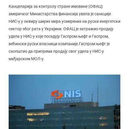
Канцеларија за контролу стране имовине (ОФАЦ)
америчког Министарства финансија увела је санкције
НИС-у у оквиру ширих мера усмерених на руски енергетски
сектор због рата у Украјини. ОФАЦ је затражио продају
удела у НИС-у које поседују Гаспром њефт и Гаспром,
већински руски власници компаније.Гаспром њефт је
саопштио да припрема продају свог удела у НИС-у
мађарском МОЛ-у.