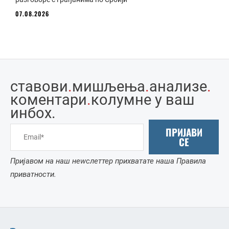
07.08.2026
ставови
.
мишљења
.
анализе
.
коментари
.
колумне у ваш
инбоx.
ПРИЈАВИ
СЕ
Пријавом на наш неwслеттер прихватате наша Правила
приватности.