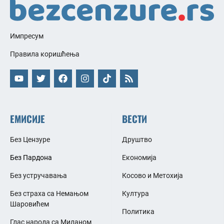
Импресум
Правила коришћења
ЕМИСИЈЕ
ВЕСТИ
Без Цензуре
Друштво
Без Пардона
Економија
Без устручавања
Косово и Метохија
Без страха са Немањом
Култура
Шаровићем
Политика
Глас народа са Миланом