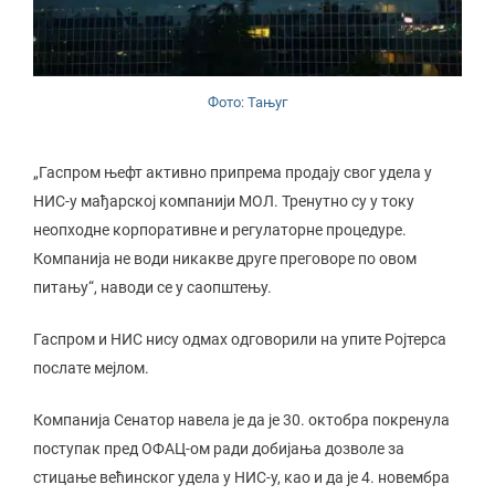
Фото: Тањуг
„Гаспром њефт активно припрема продају свог удела у
НИС-у мађарској компанији МОЛ. Тренутно су у току
неопходне корпоративне и регулаторне процедуре.
Компанија не води никакве друге преговоре по овом
питању“, наводи се у саопштењу.
Гаспром и НИС нису одмах одговорили на упите Ројтерса
послате мејлом.
Компанија Сенатор навела је да је 30. октобра покренула
поступак пред ОФАЦ-ом ради добијања дозволе за
стицање већинског удела у НИС-у, као и да је 4. новембра