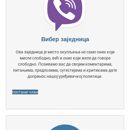
Вибер заједница
Ова заједница је место окупљања не само оних који
мисле слободно, већ и оних који желе да говоре
слободно. Позивамо вас да својим коментарима,
питањима, предлозима, сугестијама и критикама дате
допринос нашој уређивачкој политици.
постани члан