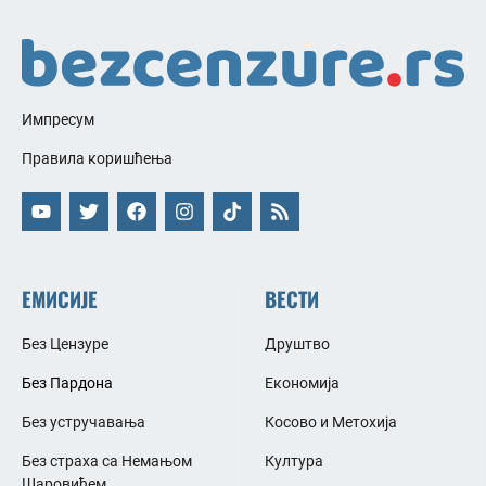
Импресум
Правила коришћења
ЕМИСИЈЕ
ВЕСТИ
Без Цензуре
Друштво
Без Пардона
Економија
Без устручавања
Косово и Метохија
Без страха са Немањом
Култура
Шаровићем