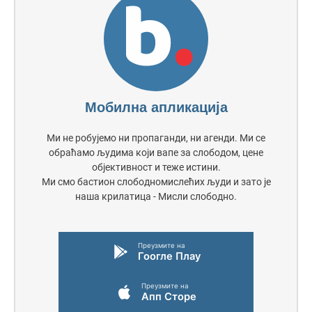
Мобилна апликација
Ми не робујемо ни пропаганди, ни агенди. Ми се
обраћамо људима који вапе за слободом, цене
објективност и теже истини.
Ми смо бастион слободномислећих људи и зато је
наша крилатица - Мисли слободно.
Преузмите на
Гоогле Плаy
Преузмите на
Апп Сторе