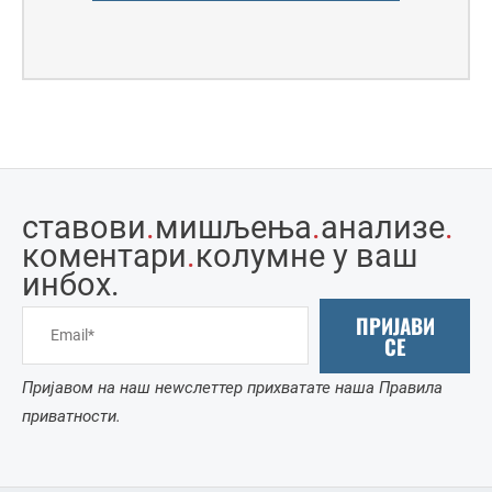
ставови
.
мишљења
.
анализе
.
коментари
.
колумне у ваш
инбоx.
ПРИЈАВИ
СЕ
Пријавом на наш неwслеттер прихватате наша Правила
приватности.