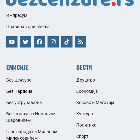
Импресум
Правила коришћења
ЕМИСИЈЕ
ВЕСТИ
Без Цензуре
Друштво
Без Пардона
Економија
Без устручавања
Косово и Метохија
Без страха са Немањом
Култура
Шаровићем
Политика
Глас народа са Миланом
Спорт
Миленковићем