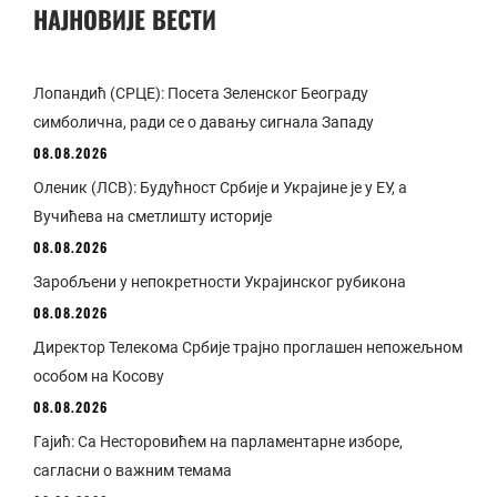
НАЈНОВИЈЕ ВЕСТИ
Лопандић (СРЦЕ): Посета Зеленског Београду
симболична, ради се о давању сигнала Западу
08.08.2026
Оленик (ЛСВ): Будућност Србије и Украјине је у ЕУ, а
Вучићева на сметлишту историје
08.08.2026
Заробљени у непокретности Украјинског рубикона
08.08.2026
Директор Телекома Србије трајно проглашен непожељном
особом на Косову
08.08.2026
Гајић: Са Несторовићем на парламентарне изборе,
сагласни о важним темама