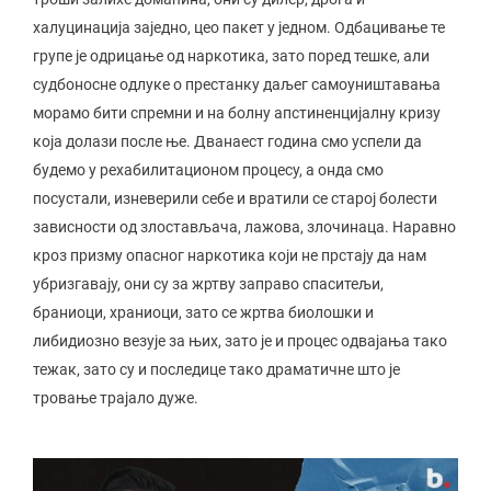
халуцинација заједно, цео пакет у једном. Одбацивање те
групе је одрицање од наркотика, зато поред тешке, али
судбоносне одлуке о престанку даљег самоуништавања
морамо бити спремни и на болну апстиненцијалну кризу
која долази после ње. Дванаест година смо успели да
будемо у рехабилитационом процесу, а онда смо
посустали, изневерили себе и вратили се старој болести
зависности од злостављача, лажова, злочинаца. Наравно
кроз призму опасног наркотика који не прстају да нам
убризгавају, они су за жртву заправо спаситељи,
браниоци, храниоци, зато се жртва биолошки и
либидиозно везује за њих, зато је и процес одвајања тако
тежак, зато су и последице тако драматичне што је
тровање трајало дуже.