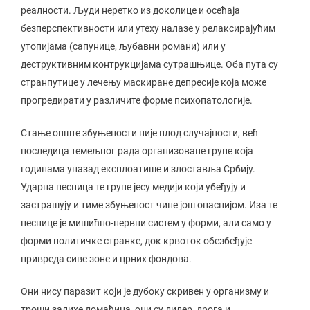
реалности. Људи неретко из доколице и осећаја
безперспективности или утеху налазе у релаксирајућим
утопијама (сапунице, љубавни романи) или у
деструктивним контрукцијама сутрашњице. Оба пута су
странпутице у лечењу маскиране депресије која може
прогредирати у различите форме психопатологије.
Стање опште збуњености није плод случајности, већ
последица темељног рада организоване групе која
годинама уназад експлоатише и злоставља Србију.
Ударна песница те групе јесу медији који убеђују и
застрашују и тиме збуњеност чине још опаснијом. Иза те
песнице је мишићно-нервни систем у форми, али само у
форми политичке странке, док крвоток обезбеђује
привреда сиве зоне и црних фондова.
Они нису паразит који је дубоку скривен у организму и
троши залихе домаћина, они су дилер, дрога и