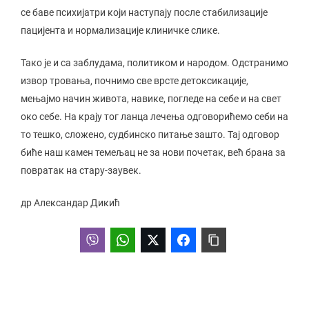
се баве психијатри који наступају после стабилизације
пацијента и нормализације клиничке слике.
Тако је и са заблудама, политиком и народом. Одстранимо
извор тровања, почнимо све врсте детоксикације,
мењајмо начин живота, навике, погледе на себе и на свет
око себе. На крају тог ланца лечења одговорићемо себи на
то тешко, сложено, судбинско питање зашто. Тај одговор
биће наш камен темељац не за нови почетак, већ брана за
повратак на стару-заувек.
др Александар Дикић