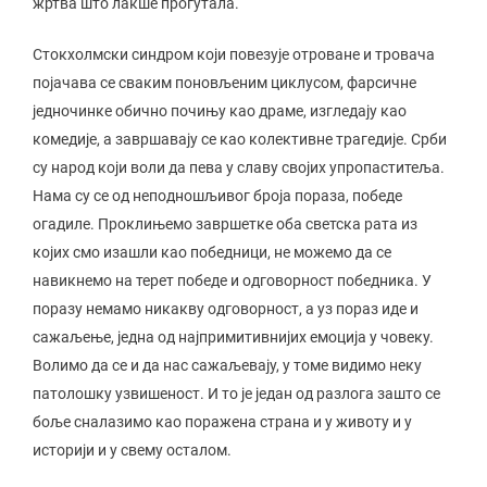
жртва што лакше прогутала.
Стокхолмски синдром који повезује отроване и тровача
појачава се сваким поновљеним циклусом, фарсичне
једночинке обично почињу као драме, изгледају као
комедије, а завршавају се као колективне трагедије. Срби
су народ који воли да пева у славу својих упропаститеља.
Нама су се од неподношљивог броја пораза, победе
огадиле. Проклињемо завршетке оба светска рата из
којих смо изашли као победници, не можемо да се
навикнемо на терет победе и одговорност победника. У
поразу немамо никакву одговорност, а уз пораз иде и
сажаљење, једна од најпримитивнијих емоција у човеку.
Волимо да се и да нас сажаљевају, у томе видимо неку
патолошку узвишеност. И то је један од разлога зашто се
боље сналазимо као поражена страна и у животу и у
историји и у свему осталом.