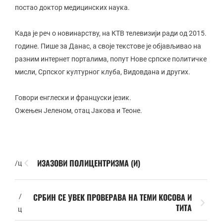
постао доктор медицинских наука.
Када је реч о новинарству, на КТВ телевизији ради од 2015.
године. Пише за Данас, а своје текстове је објављивао на
разним интернет порталима, попут Нове српске политичке
мисли, Српског културног клуба, Видовдана и других.
Говори енглески и француски језик.
Ожењен Јеленом, отац Јакова и Теоне.
ИЗАЗОВИ ПОЛИЦЕНТРИЗМА (И)
/ц
СРБИН СЕ УВЕК ПРОВЕРАВА НА ТЕМИ КОСОВА И
/
ТИТА
ц