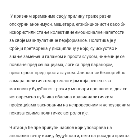
У кризним временима своју прилику траже разни
опскурни анонимуси, мешетари, егзибиционисти како би
искористили стање колективне емоционалне напетости
за своје манипулативне перформансе. Политика је у
Србији претворена у дисциплину у којој су искуство и
знање замењени галамом и простаклуком, чињенице се
повлаче пред сензацијама, логика пред паранојом,
пристојност пред простаклуком. Јавност се беспортебно
замара политичком археологијом која решење за
магловиту будућност тражи у мочвари прошлости, док се
истовремено публика обасипа квазианалитичким
пројекцијама заснованим на непровереним и непоузданим
показатељима политичке астрологије.
Читаоца ће пре привући наслов који упозорава на
апокалиптичну визију будућности, него на досадни приказ