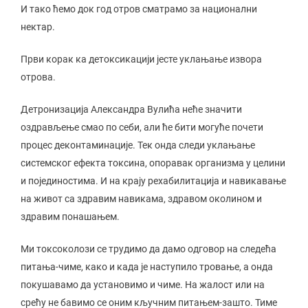
И тако ћемо док год отров сматрамо за национални
нектар.
Први корак ка детоксикацији јесте уклањање извора
отрова.
Детронизација Александра Вулића неће значити
оздрављење смао по себи, али ће бити могуће почети
процес деконтаминације. Тек онда следи уклањање
системског ефекта токсина, опоравак организма у целини
и појединостима. И на крају рехабилитација и навикавање
на живот са здравим навикама, здравом околином и
здравим понашањем.
Ми токсоколози се трудимо да дамо одговор на следећа
питања-чиме, како и када је наступило тровање, а онда
покушавамо да установимо и чиме. На жалост или на
срећу не бавимо се оним кључним питањем-зашто. Тиме