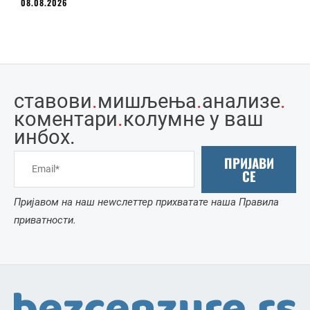
08.08.2026
ставови
.
мишљења
.
анализе
.
коментари
.
колумне у ваш
инбоx.
ПРИЈАВИ
СЕ
Пријавом на наш неwслеттер прихватате наша Правила
приватности.