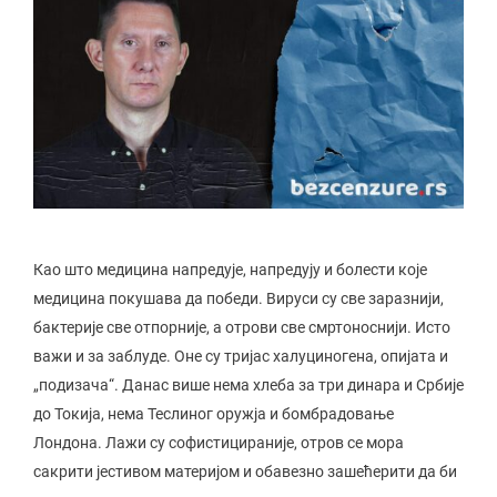
Као што медицина напредује, напредују и болести које
медицина покушава да победи. Вируси су све заразнији,
бактерије све отпорније, а отрови све смртоноснији. Исто
важи и за заблуде. Оне су тријас халуциногена, опијата и
„подизача“. Данас више нема хлеба за три динара и Србије
до Токија, нема Теслиног оружја и бомбрадовање
Лондона. Лажи су софистицираније, отров се мора
сакрити јестивом материјом и обавезно зашећерити да би