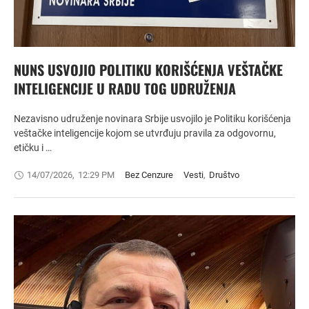
NUNS USVOJIO POLITIKU KORIŠĆENJA VEŠTAČKE
INTELIGENCIJE U RADU TOG UDRUŽENJA
Nezavisno udruženje novinara Srbije usvojilo je Politiku korišćenja
veštačke inteligencije kojom se utvrđuju pravila za odgovornu,
etičku i …
14/07/2026
,
12:29 PM
Bez Cenzure
Vesti
,
Društvo