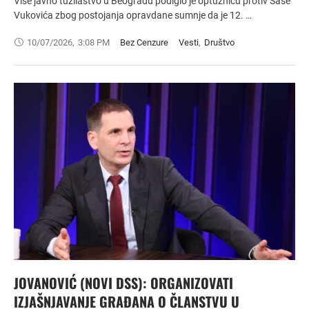
Više javno tužilaštvo u Beogradu podiglo je optužnicu protiv Saše
Vukovića zbog postojanja opravdane sumnje da je 12. …
10/07/2026
,
3:08 PM
Bez Cenzure
Vesti
,
Društvo
JOVANOVIĆ (NOVI DSS): ORGANIZOVATI
IZJAŠNJAVANJE GRAĐANA O ČLANSTVU U