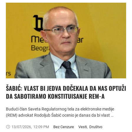
ŠABIĆ: VLAST BI JEDVA DOČEKALA DA NAS OPTUŽI
DA SABOTIRAMO KONSTITUISANJE REM-A
Budući član Saveta Regulatornog tela za elektronske medije
(REM) advokat Rodoljub Šabić ocenio je danas da bi vlast …
13/07/2026
,
12:09 PM
Bez Cenzure
Vesti
,
Društvo