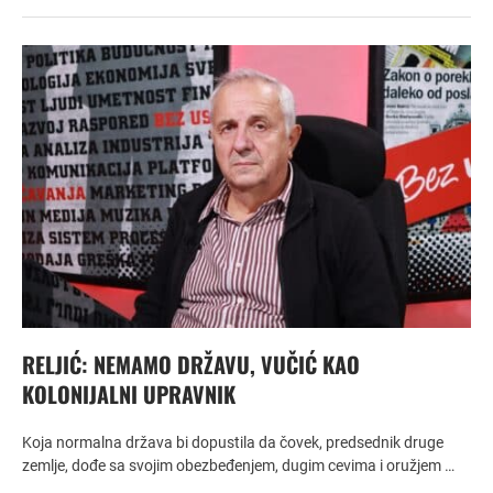
RELJIĆ: NEMAMO DRŽAVU, VUČIĆ KAO
KOLONIJALNI UPRAVNIK
Koja normalna država bi dopustila da čovek, predsednik druge
zemlje, dođe sa svojim obezbeđenjem, dugim cevima i oružjem …