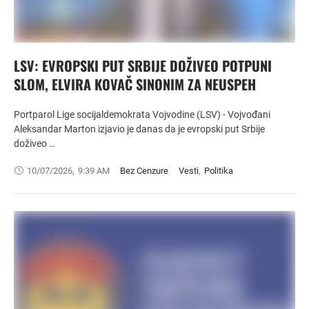
LSV: EVROPSKI PUT SRBIJE DOŽIVEO POTPUNI
SLOM, ELVIRA KOVAČ SINONIM ZA NEUSPEH
Portparol Lige socijaldemokrata Vojvodine (LSV) - Vojvođani
Aleksandar Marton izjavio je danas da je evropski put Srbije
doživeo …
10/07/2026
,
9:39 AM
Bez Cenzure
Vesti
,
Politika