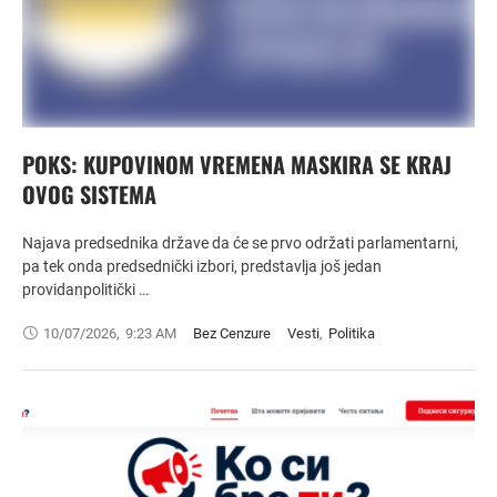
POKS: KUPOVINOM VREMENA MASKIRA SE KRAJ
OVOG SISTEMA
Najava predsednika države da će se prvo održati parlamentarni,
pa tek onda predsednički izbori, predstavlja još jedan
providanpolitički …
10/07/2026
,
9:23 AM
Bez Cenzure
Vesti
,
Politika