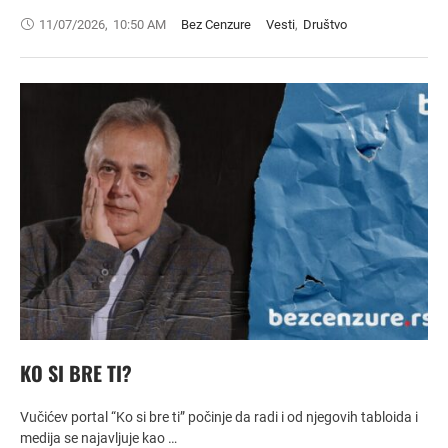
11/07/2026
,
10:50 AM
Bez Cenzure
Vesti
,
Društvo
KO SI BRE TI?
Vučićev portal “Ko si bre ti” počinje da radi i od njegovih tabloida i
medija se najavljuje kao …