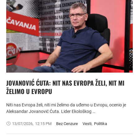
JOVANOVIĆ ĆUTA: NIT NAS EVROPA ŽELI, NIT MI
ŽELIMO U EVROPU
Niti nas Evropa želi, niti mi želimo da uđemo u Evropu, ocenio je
Aleksandar Jovanović Ćuta. Lider Ekološkog …
13/07/2026
,
12:15 PM
Bez Cenzure
Vesti
,
Politika