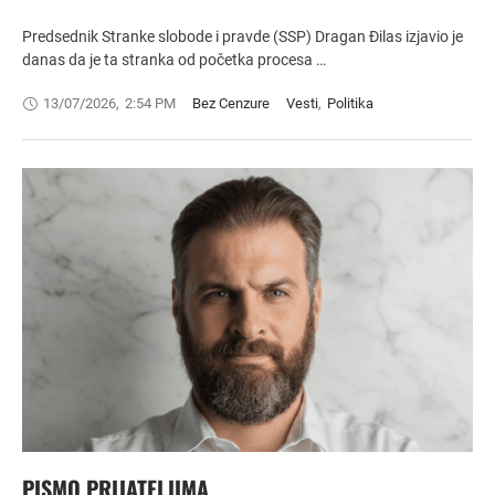
Predsednik Stranke slobode i pravde (SSP) Dragan Đilas izjavio je
danas da je ta stranka od početka procesa …
13/07/2026
,
2:54 PM
Bez Cenzure
Vesti
,
Politika
PISMO PRIJATELJIMA