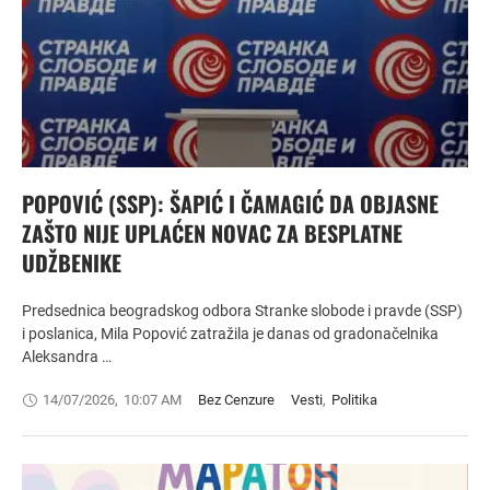
POPOVIĆ (SSP): ŠAPIĆ I ČAMAGIĆ DA OBJASNE
ZAŠTO NIJE UPLAĆEN NOVAC ZA BESPLATNE
UDŽBENIKE
Predsednica beogradskog odbora Stranke slobode i pravde (SSP)
i poslanica, Mila Popović zatražila je danas od gradonačelnika
Aleksandra …
14/07/2026
,
10:07 AM
Bez Cenzure
Vesti
,
Politika