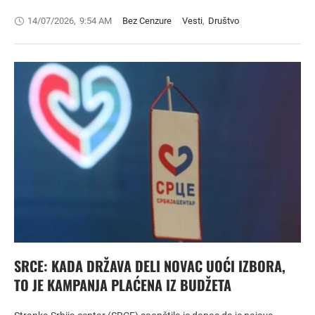
14/07/2026
,
9:54 AM
Bez Cenzure
Vesti
,
Društvo
SRCE: KADA DRŽAVA DELI NOVAC UOĆI IZBORA,
TO JE KAMPANJA PLAĆENA IZ BUDŽETA