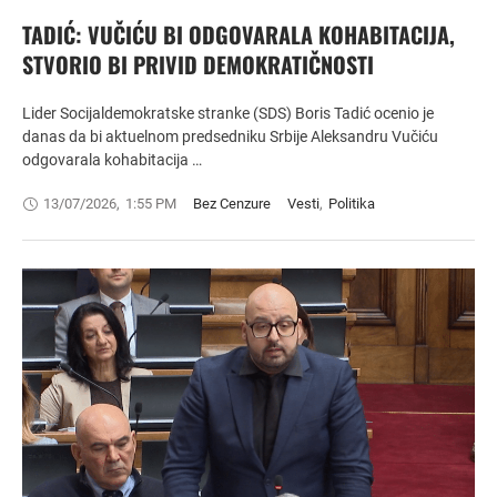
TADIĆ: VUČIĆU BI ODGOVARALA KOHABITACIJA,
STVORIO BI PRIVID DEMOKRATIČNOSTI
Lider Socijaldemokratske stranke (SDS) Boris Tadić ocenio je
danas da bi aktuelnom predsedniku Srbije Aleksandru Vučiću
odgovarala kohabitacija …
13/07/2026
,
1:55 PM
Bez Cenzure
Vesti
,
Politika