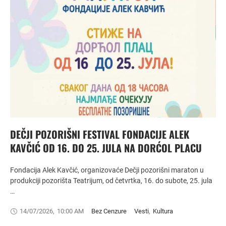
DEČJI POZORIŠNI FESTIVAL FONDACIJE ALEK
KAVČIĆ OD 16. DO 25. JULA NA DORĆOL PLACU
Fondacija Alek Kavčić, organizovaće Dečji pozorišni maraton u
produkciji pozorišta Teatrijum, od četvrtka, 16. do subote, 25. jula
…
14/07/2026
,
10:00 AM
Bez Cenzure
Vesti
,
Kultura