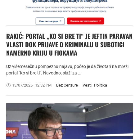
RAKIĆ: PORTAL „KO SI BRE TI“ JE JEFTIN PARAVAN
VLASTI DOK PRIJAVE O KRIMINALU U SUBOTICI
NAMERNO KRIJU U FIOKAMA
Uz višemesečnu pompeznu najavu, počeo je da životari na mreži
portal "Ko si bre ti". Navodno, služi za …
13/07/2026
,
12:32 PM
Bez Cenzure
Vesti
,
Politika