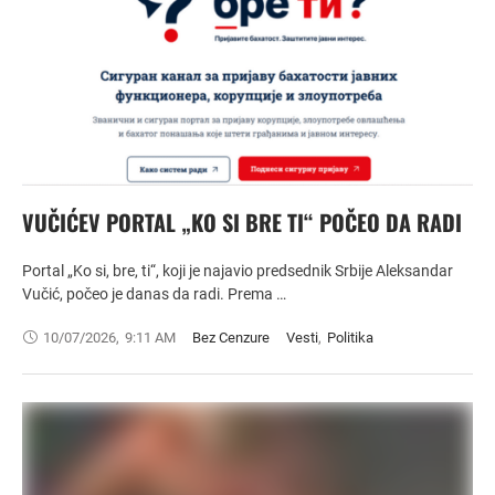
VUČIĆEV PORTAL „KO SI BRE TI“ POČEO DA RADI
Portal „Ko si, bre, ti“, koji je najavio predsednik Srbije Aleksandar
Vučić, počeo je danas da radi. Prema …
10/07/2026
,
9:11 AM
Bez Cenzure
Vesti
,
Politika