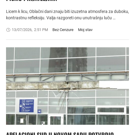
Licem k licu, Oblačni dani znaju biti izuzetna atmosfera za duboku,
kontrastnu refleksiju. Valja razgoreti onu unutrašnju luču …
13/07/2026
,
2:51 PM
Bez Cenzure
Moj stav
APELACIONI SUD U NOVOM SADU POTVRDIO