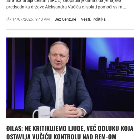
Stranka Srbija centar (SRCE) saopštila je danas da je najava
predsednika države Aleksandra Vučića o isplati pomoći svim …
14/07/2026
,
9:43 AM
Bez Cenzure
Vesti
,
Politika
ĐILAS: NE KRITIKUJEMO LJUDE, VEĆ ODLUKU KOJA
OSTAVLJA VUČIĆU KONTROLU NAD REM-OM