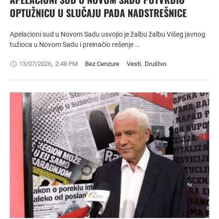
OPTUŽNICU U SLUČAJU PADA NADSTREŠNICE
Apelacioni sud u Novom Sadu usvojio je žalbu žalbu Višeg javnog
tužioca u Novom Sadu i preinačio rešenje …
13/07/2026
,
2:48 PM
Bez Cenzure
Vesti
,
Društvo