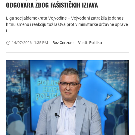
ODGOVARA ZBOG FAŠISTIČKIH IZJAVA
Liga socijaldemokrata Vojvodine – Vojvođani zatražila je danas
hitnu smenu i reakciju tužilaštva protiv ministarke državne uprave
i …
14/07/2026
,
1:35 PM
Bez Cenzure
Vesti
,
Politika