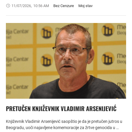
11/07/2026
,
10:56 AM
Bez Cenzure
Moj stav
PRETUČEN KNJIŽEVNIK VLADIMIR ARSENIJEVIĆ
Književnik Vladimir Arsenijević saopštio je da je pretučen jutros u
Beogradu, uoči najavljene komemoracije za žrtve genocida u …