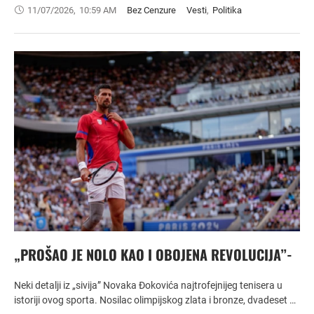
11/07/2026
,
10:59 AM
Bez Cenzure
Vesti
,
Politika
„PROŠAO JE NOLO KAO I OBOJENA REVOLUCIJA”-
Neki detalji iz „sivija” Novaka Đokovića najtrofejnijeg tenisera u
istoriji ovog sporta. Nosilac olimpijskog zlata i bronze, dvadeset …