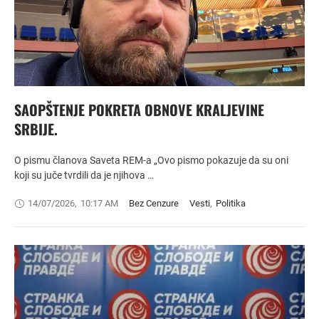
SAOPŠTENJE POKRETA OBNOVE KRALJEVINE
SRBIJE.
O pismu članova Saveta REM-a „Ovo pismo pokazuje da su oni
koji su juče tvrdili da je njihova …
14/07/2026
,
10:17 AM
Bez Cenzure
Vesti
,
Politika