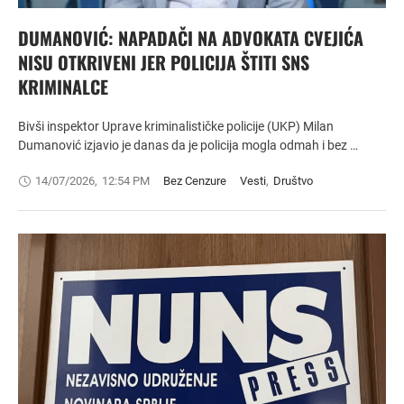
DUMANOVIĆ: NAPADAČI NA ADVOKATA CVEJIĆA
NISU OTKRIVENI JER POLICIJA ŠTITI SNS
KRIMINALCE
Bivši inspektor Uprave kriminalističke policije (UKP) Milan
Dumanović izjavio je danas da je policija mogla odmah i bez …
14/07/2026
,
12:54 PM
Bez Cenzure
Vesti
,
Društvo