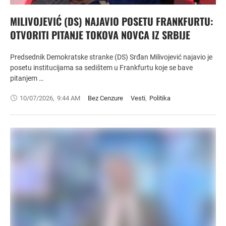
MILIVOJEVIĆ (DS) NAJAVIO POSETU FRANKFURTU:
OTVORITI PITANJE TOKOVA NOVCA IZ SRBIJE
Predsednik Demokratske stranke (DS) Srđan Milivojević najavio je
posetu institucijama sa sedištem u Frankfurtu koje se bave
pitanjem …
10/07/2026
,
9:44 AM
Bez Cenzure
Vesti
,
Politika