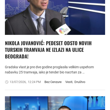
NIKOLA JOVANOVIĆ: PEDESET ODSTO NOVIH
TURSKIH TRAMVAJA NE IZLAZI NA ULICE
BEOGRADA!
Gradska vlast je pre dve godine proglasila velikim uspehom
nabavku 25 tramvaja, iako je tender bio nacrtan za …
13/07/2026
,
12:24 PM
Bez Cenzure
Vesti
,
Društvo