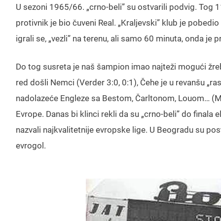
U sezoni 1965/66. „crno-beli” su ostvarili podvig. Tog 1
protivnik je bio čuveni Real. „Kraljevski” klub je pobedi
igrali se, „vezli” na terenu, ali samo 60 minuta, onda je
Do tog susreta je naš šampion imao najteži mogući žreb
red došli Nemci (Verder 3:0, 0:1), Čehe je u revanšu „rast
nadolazeće Engleze sa Bestom, Čarltonom, Louom… (Man
Evrope. Danas bi klinci rekli da su „crno-beli” do finala 
nazvali najkvalitetnije evropske lige. U Beogradu su posti
evrogol.