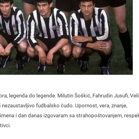
ora, legenda do legende. Milutin Šoškić, Fahrudin Jusufi, Vel
i nezaustavljivo fudbalsko čudo. Upornost, vera, znanje,
imena i dan danas izgovaram sa strahopoštovanjem, respe
ivci.