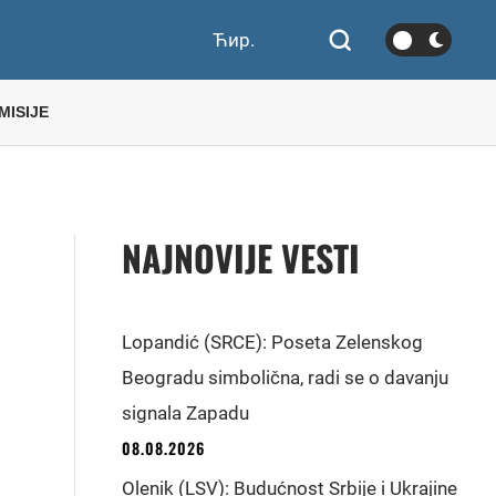
Ћир.
MISIJE
NAJNOVIJE VESTI
Lopandić (SRCE): Poseta Zelenskog
Beogradu simbolična, radi se o davanju
signala Zapadu
08.08.2026
Olenik (LSV): Budućnost Srbije i Ukrajine