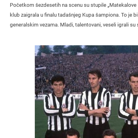
Početkom šezdesetih na scenu su stupile „Matekalove be
klub zaigrala u finalu tadašnjeg Kupa šampiona. To je bi
generalskim vezama. Mladi, talentovani, veseli igrali su 