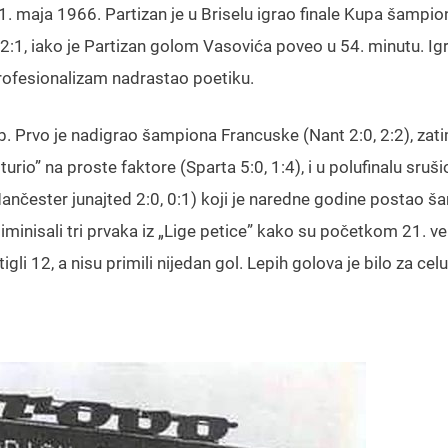
1. maja 1966. Partizan je u Briselu igrao finale Kupa šampio
o 2:1, iako je Partizan golom Vasovića poveo u 54. minutu. Igra
 profesionalizam nadrastao poetiku.
. Prvo je nadigrao šampiona Francuske (Nant 2:0, 2:2), zat
urio” na proste faktore (Sparta 5:0, 1:4), i u polufinalu sruši
čester junajted 2:0, 0:1) koji je naredne godine postao š
eliminisali tri prvaka iz „Lige petice” kako su početkom 21. v
gli 12, a nisu primili nijedan gol. Lepih golova je bilo za cel