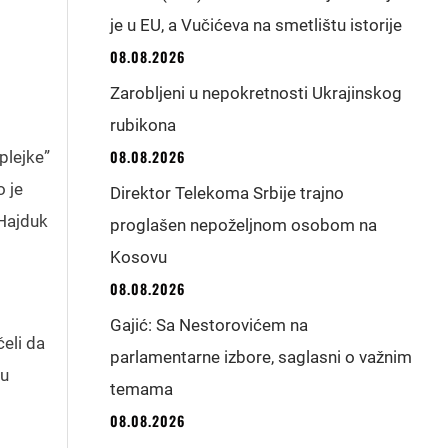
je u EU, a Vučićeva na smetlištu istorije
08.08.2026
Zarobljeni u nepokretnosti Ukrajinskog
rubikona
08.08.2026
plejke”
o je
Direktor Telekoma Srbije trajno
 Hajduk
proglašen nepoželjnom osobom na
Kosovu
08.08.2026
Gajić: Sa Nestorovićem na
eli da
parlamentarne izbore, saglasni o važnim
lu
temama
08.08.2026