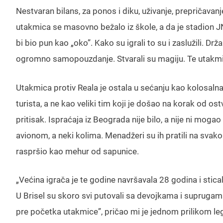
Nestvaran bilans, za ponos i diku, uživanje, prepričavan
utakmica se masovno bežalo iz škole, a da je stadion J
bi bio pun kao „oko”. Kako su igrali to su i zaslužili. Drž
ogromno samopouzdanje. Stvarali su magiju. Te utakmice
Utakmica protiv Reala je ostala u sećanju kao kolosalna
turista, a ne kao veliki tim koji je došao na korak od os
pritisak. Ispraćaja iz Beograda nije bilo, a nije ni mog
avionom, a neki kolima. Menadžeri su ih pratili na svakom
raspršio kao mehur od sapunice.
„Većina igrača je te godine navršavala 28 godina i stica
U Brisel su skoro svi putovali sa devojkama i suprugama 
pre početka utakmice”, pričao mi je jednom prilikom le