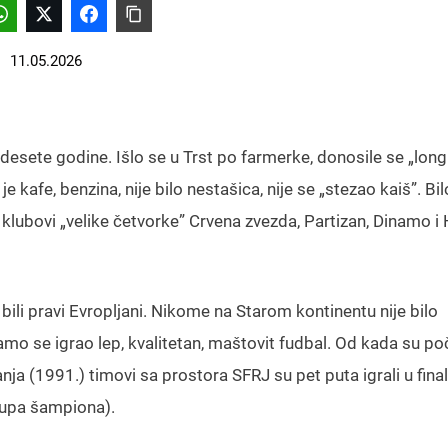
11.05.2026
desete godine. Išlo se u Trst po farmerke, donosile se „long
 kafe, benzina, nije bilo nestašica, nije se „stezao kaiš”. Bil
 klubovi „velike četvorke” Crvena zvezda, Partizan, Dinamo i
a bili pravi Evropljani. Nikome na Starom kontinentu nije bilo
mo se igrao lep, kvalitetan, maštovit fudbal. Od kada su poč
ja (1991.) timovi sa prostora SFRJ su pet puta igrali u fina
Kupa šampiona).