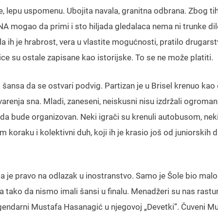
je, lepu uspomenu. Ubojita navala, granitna odbrana. Zbog ti
NA mogao da primi i sto hiljada gledalaca nema ni trunke d
ala ih je hrabrost, vera u vlastite mogućnosti, pratilo drugarst
 su ostale zapisane kao istorijske. To se ne može platiti.
 šansa da se ostvari podvig. Partizan je u Brisel krenuo kao
tvarenja sna. Mladi, zaneseni, neiskusni nisu izdržali ogroman
ao da bude organizovan. Neki igrači su krenuli autobusom, nek
 koraku i kolektivni duh, koji ih je krasio još od juniorskih 
la je pravo na odlazak u inostranstvo. Samo je Šole bio malo s
tako da nismo imali šansi u finalu. Menadžeri su nas rasturi
gendarni Mustafa Hasanagić u njegovoj „Devetki”. Čuveni Muj