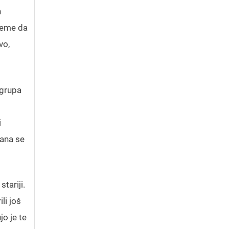
h
ileme da
vo,
 grupa
i
dana se
tariji.
li još
o je te