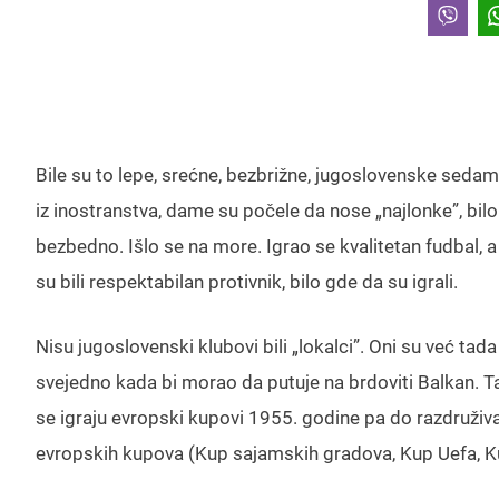
Bile su to lepe, srećne, bezbrižne, jugoslovenske sedam
iz inostranstva, dame su počele da nose „najlonke”, bilo je
bezbedno. Išlo se na more. Igrao se kvalitetan fudbal, a
su bili respektabilan protivnik, bilo gde da su igrali.
Nisu jugoslovenski klubovi bili „lokalci”. Oni su već tad
svejedno kada bi morao da putuje na brdoviti Balkan. Ta
se igraju evropski kupovi 1955. godine pa do razdruživan
evropskih kupova (Kup sajamskih gradova, Kup Uefa, 