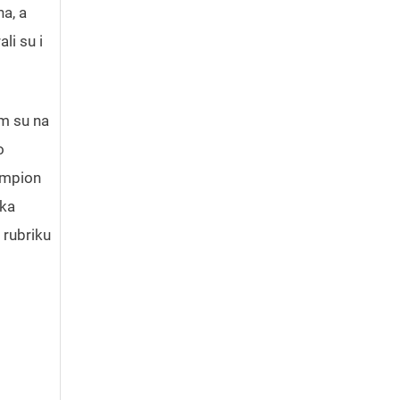
na, a
li su i
im su na
o
ampion
eka
u rubriku