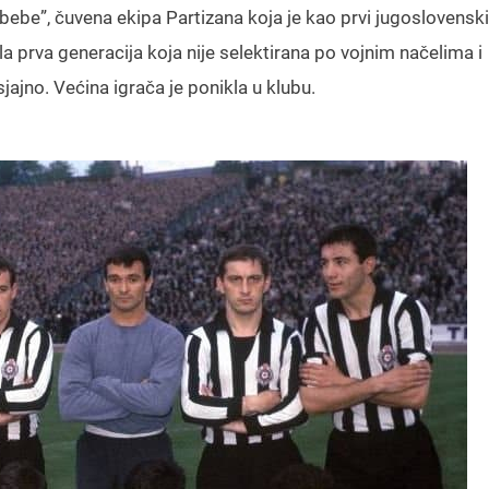
be”, čuvena ekipa Partizana koja je kao prvi jugoslovenski 
la prva generacija koja nije selektirana po vojnim načelima i
sjajno. Većina igrača je ponikla u klubu.