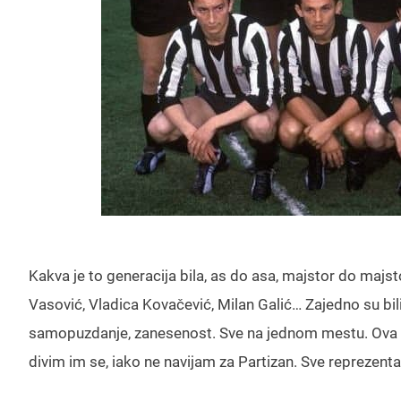
Kakva je to generacija bila, as do asa, majstor do majst
Vasović, Vladica Kovačević, Milan Galić… Zajedno su bil
samopuzdanje, zanesenost. Sve na jednom mestu. Ova 
divim im se, iako ne navijam za Partizan. Sve reprezentat