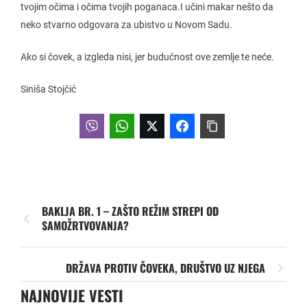
tvojim očima i očima tvojih poganaca.I učini makar nešto da
neko stvarno odgovara za ubistvo u Novom Sadu.
Ako si čovek, a izgleda nisi, jer budućnost ove zemlje te neće.
Siniša Stojčić
BAKLJA BR. 1 – ZAŠTO REŽIM STREPI OD
SAMOŽRTVOVANJA?
DRŽAVA PROTIV ČOVEKA, DRUŠTVO UZ NJEGA
NAJNOVIJE VESTI