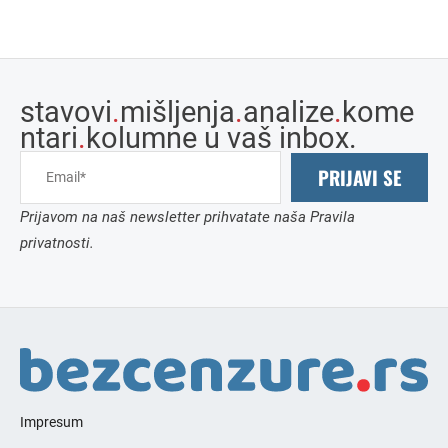
stavovi
.
mišljenja
.
analize
.
kome
ntari
.
kolumne u vaš inbox.
PRIJAVI SE
Prijavom na naš newsletter prihvatate naša Pravila
privatnosti.
Impresum