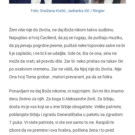
Foto: Snežana Krstić, Jadranka Ilić / Ringier
Ženi više nije do života, ne daj Bože nikom takvu sudbinu.
Napujdao si tvoj Ćacilend, da joj se rugaju, da puštaju muziku,
da joj pevaju pogrdne pesme, puštaš neke topovske salve ne bi
li je zaplašio, i ne bi li se udaljila. Gde će, šta će ona, sina ne
može da vrati, ali pravdu ište. Zar bi neko pristao na takav čin
po ovakvom vremenu. Zar ne vidiš, da Njoj nije do života. Nije
Ona tvoj Toma grobar , matori prevarant, pa da se folira.
Ponavljam ne daj Bože nikome, ni najcrnjem. Svi mi što imamo
decu živimo za njih. Za koga ti Aleksandre živiš. Za Srbiju,
dosta mi je vas koji se u ime Srbije obogatiste. Velike patriote,
poklanjate Srbiju i zgradu Generalštaba u paketu sa zgradom
7.puka. Vi niste patriote, vi ste sve samo to ne. Raspiši te
izbore da ne premine i ova hrabra, poštena žena i to pred