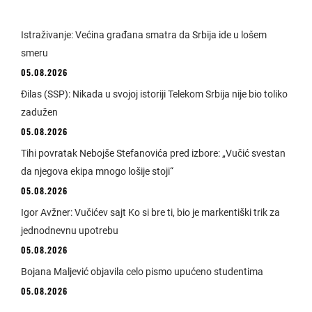
Istraživanje: Većina građana smatra da Srbija ide u lošem
smeru
05.08.2026
Đilas (SSP): Nikada u svojoj istoriji Telekom Srbija nije bio toliko
zadužen
05.08.2026
Tihi povratak Nebojše Stefanovića pred izbore: „Vučić svestan
da njegova ekipa mnogo lošije stoji“
05.08.2026
Igor Avžner: Vučićev sajt Ko si bre ti, bio je markentiški trik za
jednodnevnu upotrebu
05.08.2026
Bojana Maljević objavila celo pismo upućeno studentima
05.08.2026