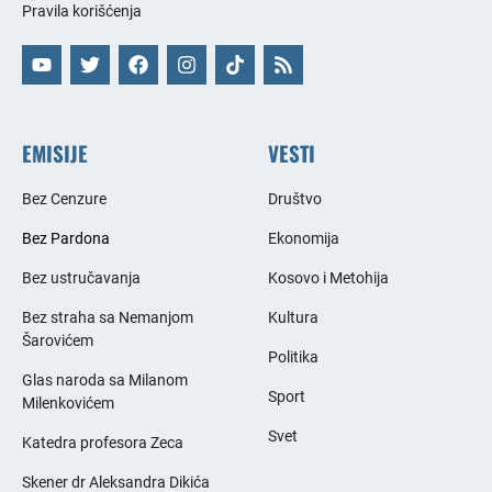
Pravila korišćenja
EMISIJE
VESTI
Bez Cenzure
Društvo
Bez Pardona
Ekonomija
Bez ustručavanja
Kosovo i Metohija
Bez straha sa Nemanjom
Kultura
Šarovićem
Politika
Glas naroda sa Milanom
Sport
Milenkovićem
Svet
Katedra profesora Zeca
Skener dr Aleksandra Dikića