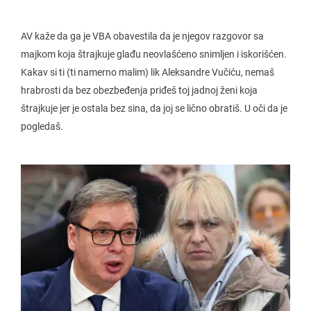
AV kaže da ga je VBA obavestila da je njegov razgovor sa
majkom koja štrajkuje glađu neovlašćeno snimljen i iskorišćen.
Kakav si ti (ti namerno malim) lik Aleksandre Vučiću, nemaš
hrabrosti da bez obezbeđenja priđeš toj jadnoj ženi koja
štrajkuje jer je ostala bez sina, da joj se lično obratiš. U oči da je
pogledaš.