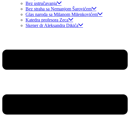
Bez ustručavanja
Bez straha sa Nemanjom Šarovićem
Glas naroda sa Milanom Milenkovićem
Katedra profesora Zeca
Skener dr Aleksandra Dikića