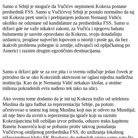
Samo u Srbiji je moguće da Vučićev nepismeni Kokeza postane
predsednik FSS. Samo u Vučićevoj Srbiji je postalo normalno da taj
isti Kokeza preti smrću i prebijanjem jednom Nemanji Vidiću
ukoliko ne odustane od kandidature za predsednika FSS. Samo u
državi gde ne važe nikakvi zakoni, za Vučića i njegovu bahatu
bulumentu je sasvim opravdano da Kokezu, svoju dotadašnju
uzdanicu, proglase najvećim lopovom u istoriji i puste ga, da bez
ikakvih problema pobegne iz zemlje, uživajući od opljačkanog po
Americi i raznim drugim egzotičnim destinacijama.
Samo u državi gde se za sve pita i o svemu odlučuje jedan čovek je
prirodno da se oko Kokezinih aktivnosti ne oglasi nijedna nadležna
institucija. Kao da je Nemanja Vidić nekakav klošar, a stotine
miliona pokradenih evra nađeno tek tako na ulici.
Ako svemu tome dodamo da je isti taj Kokeza tražio od selektora
Muslina da igra fudbal za reprezentaciju Srbije, pa potom
učestvovao u smeni tog istog Muslina koji nas je odveo na Mundijal,
ali nije hteo da uvrsti u reprezentaciju igrače koji su raznim
Kokezijancima bili ozbiljan izvor prihoda, oduzeo traku kapitenu
Banetu Ivanoviću koji se pobunio protiv takvog ponašanja
Vučićevog omiljenog predsednika FSS, do uzdizanja lokalnog
nižerazrednog kluba FK Brodarac do nebeskih visina samo zato što