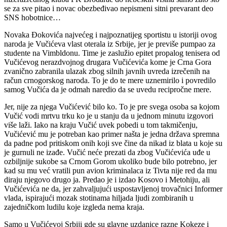
se za sve pitao i novac obezbeđivao nepismeni sitni prevarant deo
SNS hobotnice…
Novaka Đokovića najvećeg i najpoznatijeg sportistu u istoriji ovog
naroda je Vučićeva vlast oterala iz Srbije, jer je previše pumpao za
studente na Vimbldonu. Time je zaslužio epitet propalog tenisera od
Vučićevog nerazdvojnog drugara Vučićevića kome je Crna Gora
zvanično zabranila ulazak zbog silnih javnih uvreda izrečenih na
račun crnogorskog naroda. To je do te mere uznemirilo i povredilo
samog Vučića da je odmah naredio da se uvedu recipročne mere.
Jer, nije za njega Vučićević bilo ko. To je pre svega osoba sa kojom
Vučić vodi mrtvu trku ko je u stanju da u jednom minutu izgovori
više laži. Iako na kraju Vučić uvek pobedi u tom takmičenju,
Vučićević mu je potreban kao primer našta je jedna država spremna
da padne pod pritiskom onih koji sve čine da nikad iz blata u koje su
je gurnuli ne izađe. Vučić neće prezati da zbog Vučićevića uđe u
ozbiljnije sukobe sa Crnom Gorom ukoliko bude bilo potrebno, jer
kad su mu već vratili pun avion kriminalaca iz Tivta nije red da mu
diraju njegovo drugo ja. Predao je i izdao Kosovo i Metohiju, ali
Vučićevića ne da, jer zahvaljujući uspostavljenoj trovačnici Informer
vlada, ispirajući mozak stotinama hiljada ljudi zombiranih u
zajedničkom ludilu koje izgleda nema kraja.
Samo u Vučićevoj Srbiji gde su glavne uzdanice razne Kokeze i