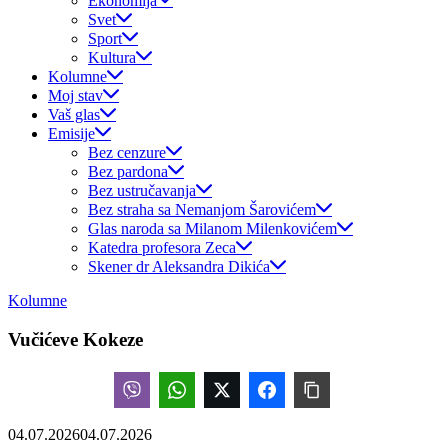
Ekonomija
Svet
Sport
Kultura
Kolumne
Moj stav
Vaš glas
Emisije
Bez cenzure
Bez pardona
Bez ustručavanja
Bez straha sa Nemanjom Šarovićem
Glas naroda sa Milanom Milenkovićem
Katedra profesora Zeca
Skener dr Aleksandra Dikića
Kolumne
Vučićeve Kokeze
04.07.2026
04.07.2026