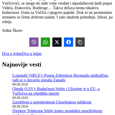
Vučićevići, se mogu do mile volje vređati i nipodaštavati ljudi poput
Vidića, Đokovića, Bodiroge… Takva država nema nikakvu
budućnost. Osim za Vučića i njegove pajtaše. Dok to ne promenimo
nemamo se čemu dobrom nadati. I zato studenti pobeđuju. Izbori, pa
robija.
Srđan Škoro
Dva u jedan
Dva u jedan
Najnovije vesti
Lopandić (SRCE): Poseta Zelenskog Beogradu simbolična,
radi se o davanju signala Zapadu
08.08.2026
Olenik (LSV): Budućnost Srbije i Ukrajine je u EU, a
Vučićeva na smetlištu istorije
08.08.2026
Zarobljeni u nepokretnosti Ukrajinskog rubikona
08.08.2026
Direktor Telekoma Srbije trajno proglašen nepoželjnom