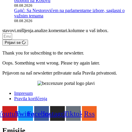
osobom na Kosovu
08.08.2026
Gajić: Sa Nestorovićem na parlamentarne izbore, saglasni o
važnim temama
08.08.2026
stavovi
.
mišljenja
.
analize
.
komentari
.
kolumne u vaš inbox.
Prijavi se
Thank you for subscribing to the newsletter.
Oops. Something went wrong. Please try again later.
Prijavom na naš newsletter prihvatate naša Pravila privatnosti.
Impresum
Pravila korišćenja
Youtube
Twitter
Facebook
Instagram
Tiktok
Rss
Emisije