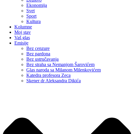
Ekonomija
Svet
Sport
Kultura
Kolumne
Moj stav
Vaš glas
Emisije
Bez cenzure
Bez pardona
Bez ustručavanja
Bez straha sa Nemanjom Šarovićem
Glas naroda sa Milanom Milenkovićem
Katedra profesora Zeca
Skener dr Aleksandra Dikića