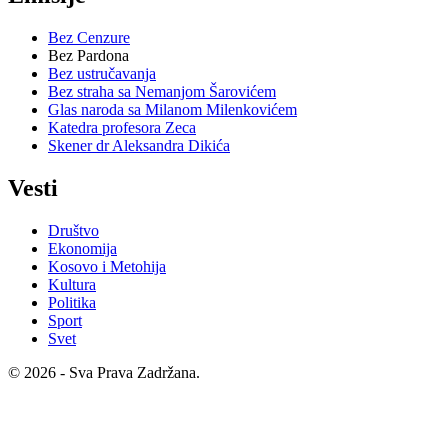
Bez Cenzure
Bez Pardona
Bez ustručavanja
Bez straha sa Nemanjom Šarovićem
Glas naroda sa Milanom Milenkovićem
Katedra profesora Zeca
Skener dr Aleksandra Dikića
Vesti
Društvo
Ekonomija
Kosovo i Metohija
Kultura
Politika
Sport
Svet
© 2026 - Sva Prava Zadržana.