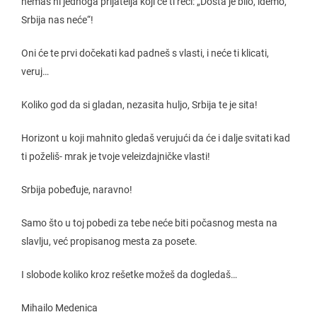
nemaš ni jednoga prijatelja koji će ti reći: „Dosta je bilo, idemo,
Srbija nas neće“!
Oni će te prvi dočekati kad padneš s vlasti, i neće ti klicati,
veruj…
Koliko god da si gladan, nezasita huljo, Srbija te je sita!
Horizont u koji mahnito gledaš verujući da će i dalje svitati kad
ti poželiš- mrak je tvoje veleizdajničke vlasti!
Srbija pobeđuje, naravno!
Samo što u toj pobedi za tebe neće biti počasnog mesta na
slavlju, već propisanog mesta za posete.
I slobode koliko kroz rešetke možeš da dogledaš…
Mihailo Medenica