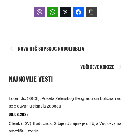
NOVA REČ SRPSKOG RODOLJUBLJA
VUČIĆEVE KOKEZE
NAJNOVIJE VESTI
Lopandić (SRCE): Poseta Zelenskog Beogradu simbolična, radi
se o davanju signala Zapadu
08.08.2026
Olenik (LSV): Budućnost Srbije i Ukrajine je u EU, a Vučićeva na
smetlištu istorije