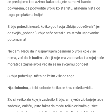
se predajemo i odlazimo, kako ostajete samo vi, bando
pokvarena, da podvodite Srbiju ko starletu, ali nema ništa od
toga, preplašena huljo!
Srbiju pobediti nećeš, koliko god tvoja „Srbija pobeđivala“, jer
od tvojih „pobeda“ Srbije neće ostati ni za strofu uspavanke
potomcima!
Ne dam! Neću da ih uspavljujem pesmom o Srbiji koje više
nema, već da ih budim u Srbiji koje ima za doveka, i u kojoj neće
morati da zajme svoje već da se na svojemu ponose!
SRbija pobeđuje- ništa ne želim više od toga!
Nju slobodnu, a tebi slobode koliko se kroz rešetke vidi…
Zlo si, veliko zlo koje je zadesilo Srbiju, a najveće zlo koje je tebe
zadesilo, Vučiću, jeste fakat da među toliko celivača guzice