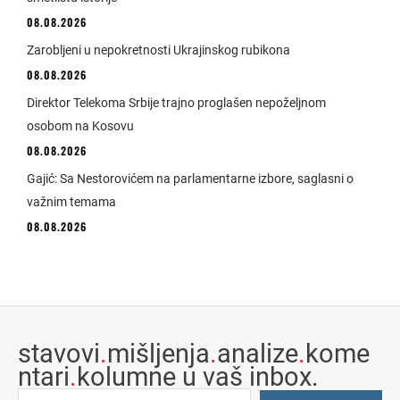
08.08.2026
Zarobljeni u nepokretnosti Ukrajinskog rubikona
08.08.2026
Direktor Telekoma Srbije trajno proglašen nepoželjnom
osobom na Kosovu
08.08.2026
Gajić: Sa Nestorovićem na parlamentarne izbore, saglasni o
važnim temama
08.08.2026
stavovi
.
mišljenja
.
analize
.
kome
ntari
.
kolumne u vaš inbox.