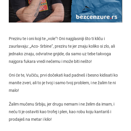
Preziru te i oni koji te „vole“! Oni najglasniji što ti kliču i
zaurlavaju: „Aco- Srbine“, preziru te jer znaju koliko si zlo, ali
jednako znaju, odvratne gnjide, da samo uz tebe takvoga
najgora fukara vredi nečemu i može biti nešto!
Oni će te, Vučiću, prvi dočekati kad padneš i besno kidisati ko
manite zveri, ali to je tvoj i samo tvoj problem, i ne žalim te ni
malo!
Žalim mučenu Srbiju, jer drugu nemam i ne želim da imam, i
neću ti je ostaviti kao trofej i plen, kao robu koju kantariš i
prodaješ na metar i kilo!