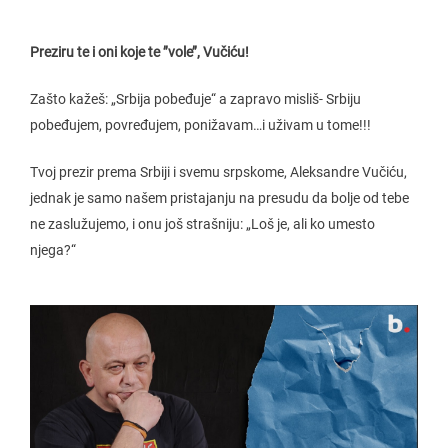
Preziru te i oni koje te ’’vole’’, Vučiću!
Zašto kažeš: „Srbija pobeđuje“ a zapravo misliš- Srbiju
pobeđujem, povređujem, ponižavam…i uživam u tome!!!
Tvoj prezir prema Srbiji i svemu srpskome, Aleksandre Vučiću,
jednak je samo našem pristajanju na presudu da bolje od tebe
ne zaslužujemo, i onu još strašniju: „Loš je, ali ko umesto
njega?“