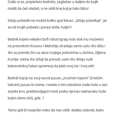
Osilio si se, preplašeni bedniče, zagledan u daljine do kojih
misliš da ćeš vladati, a ne vidiš kraj koji je tako blizu!
Srbiju pobediti ne možeš koliko god klicao: „Srbija pobeđuje“, jer
se od tvojih pobeda i porazi stide, huljo!!!
Bednik kojem nekakvi bofl roboti igraju kolo dok mu mučenici
na presvetom Kosovu i Metohiju stradaju samo zato što dišu i
što su previše živi za ukus tvojega pobratima u zločinu, Aljbina
Kurtija- nema šta Srbiji da ponudi, osim što Srbiju nudi
belosvetskoj fukari spremnoj da plati svoj ćar i tvoj ceh!
Bednik koji je na svoj narod pucao „zvučnim topom“ (il nečim
takvim) pucao bi svime, i veselo s tim robotima vodio kolo u reci
srpske krvi, predstavljajući most preko nje kao neimarsko čudo
kojim ćemo stići, gde..?
Tamo gde bi naajviše voleo da nas vidiš- daleko odavde, kako