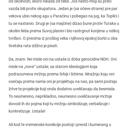
od okolnosti, skoro nikada od tebe. Još nešto-moji su preci
vazda bili protiv okupatora. Jedan je (sa očeve strane) pre par
vekova ubio nekog agu u Paraćinu i pobegao na jug, ka Toplici i
tu se nastanio. Drugi je (sa majčine) dizao bune protiv Turaka u
okolini Niša prema Suvoj planini i bio rastrgnut konjima u niškoj
tvrđavi. O precima iz prošlog veka i njihovoj epskoj borbi u oba
Svetska rata izližno je pisati.
Da, znam. Ne misle oni na ustaše iz doba genocidne NDH. Oni
misle na „nove“ ustaše, sa starom ideologijom koja
podrazumeva mržnju prema Srbiji i Srbima. Mražnju koju oni
osećaju prema nama oni je projektuju na nas, pa sami postaju
žrtve te projekcije koji onda dodatno uveličavaju da besmisla.
To neumereno, neprikladno, neumesno uveličavanje mržnje
dovodi ih do pojma koji tu mržnju simbolizuje, verbalizuje i
konkretizuje. Ustaše!
Ali kod te vremenske korekcije postoji i previd i bumerang u