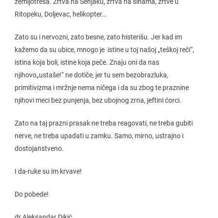
zemljotresa. Žrtva na Senjaku, žrtva na šinama, žrtve u
Ritopeku, Doljevac, helikopter…
Zato su i nervozni, zato besne, zato histerišu. Jer kad im
kažemo da su ubice, mnogo je istine u toj našoj „teškoj reči“,
istina koja boli, istine koja peče. Znaju oni da nas
njihovo„ustaše!“ ne dotiče, jer tu sem bezobrazluka,
primitivizma i mržnje nema ničega i da su zbog te praznine
njihovi meci bez punjenja, bez ubojnog zrna, jeftini ćorci.
Zato na taj prazni prasak ne treba reagovati, ne treba gubiti
nerve, ne treba upadati u zamku. Samo, mirno, ustrajno i
dostojanstveno.
I da-ruke su im krvave!
Do pobede!
dr Aleksandar Dikić