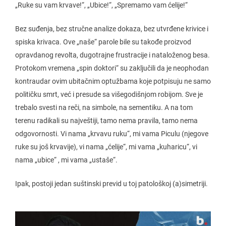
„Ruke su vam krvave!“, „Ubice!“, „Spremamo vam ćelije!“
Bez suđenja, bez stručne analize dokaza, bez utvrđene krivice i
spiska krivaca. Ove „naše“ parole bile su takođe proizvod
opravdanog revolta, dugotrajne frustracije i nataloženog besa.
Protokom vremena „spin doktori“ su zaključili da je neophodan
kontraudar ovim ubitačnim optužbama koje potpisuju ne samo
političku smrt, već i presude sa višegodišnjom robijom. Sve je
trebalo svesti na reči, na simbole, na sementiku. A na tom
terenu radikali su najveštiji, tamo nema pravila, tamo nema
odgovornosti. Vi nama „krvavu ruku“, mi vama Piculu (njegove
ruke su još krvavije), vi nama „ćelije“, mi vama „kuharicu“, vi
nama „ubice“ , mi vama „ustaše“.
Ipak, postoji jedan suštinski previd u toj patološkoj (a)simetriji.