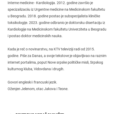
Interne medicine - Kardiologija. 2012. godine završio je
specizalizaciіu iz Urgentne medicine na Medicinskom fakultetu
u Beogradu. 2018. godine postao je subspecijalista kliničke
toksikologije. 2023. godine odbranio je doktorsku disertaciju iz
Kardiologije na Medicinskom fakultetu Univerziteta u Beogradu
i postao doktor medicinskih nauka.
Kada je reč o novinarstvu, na KTV televiziji radi od 2015.
godine. Piše za Danas, a svoje tekstove je objavljivao na raznim
internet portalima, poput Nove srpske političke misli, Srpskog
kulturnog kluba, Vidovdana i drugih.
Govori engleski i francuski jezik.
Oženjen Jelenom, otac Jakova i Teone.