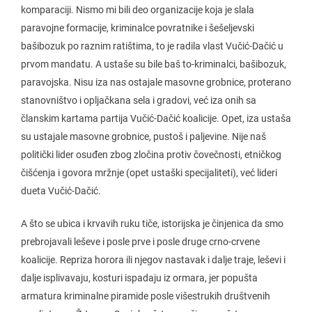
komparaciji. Nismo mi bili deo organizacije koja je slala
paravojne formacije, kriminalce povratnike i šešeljevski
bašibozuk po raznim ratištima, to je radila vlast Vučić-Dačić u
prvom mandatu. A ustaše su bile baš to-kriminalci, bašibozuk,
paravojska. Nisu iza nas ostajale masovne grobnice, proterano
stanovništvo i opljačkana sela i gradovi, već iza onih sa
članskim kartama partija Vučić-Dačić koalicije. Opet, iza ustaša
su ustajale masovne grobnice, pustoš i paljevine. Nije naš
politički lider osuđen zbog zločina protiv čovečnosti, etničkog
čišćenja i govora mržnje (opet ustaški specijaliteti), već lideri
dueta Vučić-Dačić.
A što se ubica i krvavih ruku tiče, istorijska je činjenica da smo
prebrojavali leševe i posle prve i posle druge crno-crvene
koalicije. Repriza horora ili njegov nastavak i dalje traje, leševi i
dalje isplivavaju, kosturi ispadaju iz ormara, jer popušta
armatura kriminalne piramide posle višestrukih društvenih