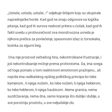
„Ustaše, ustaše, ustaše…!“ odjekuje Srbijom koju su okupirale
naprednjačke horde. Kad god ne znaju odgovore na logička
pitanja, kad god ih surova realnost pritera u ćošak, kad god ih
fakti uvedu u protivurečnost ova monstruozna uvreda je
njihova prečica za povlačenje, spasonosni izlaz iz ćorsokaka,
lozinka za sigurni beg.
Ona nije proizvod verbalnog hira, nekontrolisane frustracije, i
još nekontrolisanije mržnje prema protivnicima. Da, ima svega
od toga pomalo u tom reaktivnom emotivnom pražnjenu., ali
najviše ima radikalskog opšteg političkog principa-ko tebe
kamenom , ti njega nožem , ko tebe nožem, ti njega heklerom,
ko tebe heklerom, ti njega haubicom…Nema granica, nema
suzdržavanja, nema dna, samo kopanja što dublje i dublje, u
sve poročniju prostotu, u sve neljudskije zlo.