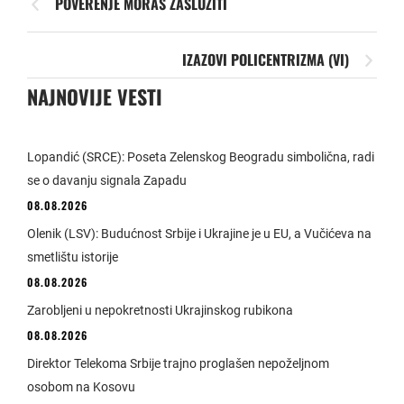
POVERENJE MORAŠ ZASLUŽITI
IZAZOVI POLICENTRIZMA (VI)
NAJNOVIJE VESTI
Lopandić (SRCE): Poseta Zelenskog Beogradu simbolična, radi
se o davanju signala Zapadu
08.08.2026
Olenik (LSV): Budućnost Srbije i Ukrajine je u EU, a Vučićeva na
smetlištu istorije
08.08.2026
Zarobljeni u nepokretnosti Ukrajinskog rubikona
08.08.2026
Direktor Telekoma Srbije trajno proglašen nepoželjnom
osobom na Kosovu