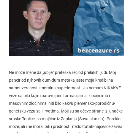
Ne može mene da „ubije“ preteška reč od prelakih ljudi. Moj
pancir od njihovih dum-dum metaka jeste moja kredibilna
samouverenost i moralna superiornost. Ja nemam NIKAKVE
veze sa bilo kojim paravojnim formacijama, zločincima i
masovnim zločinima, niti bilo kakvu plemensko-porodičnu-
genetsku vezu sa Hrvatima. Moji su sa očeve strane iz junačke
srpske Toplice, sa majčine iz Zaplanja (Suva planina). Poreklo
može, ali i ne mora, biti i prednost i nedostatak-najčešće zavisi