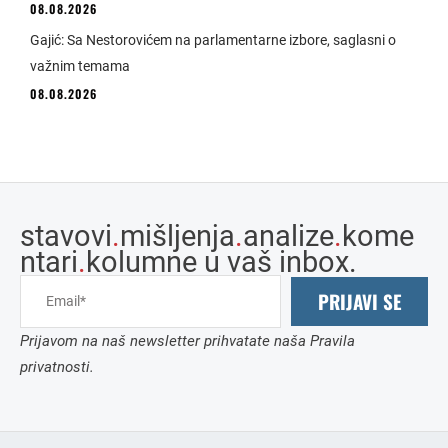
08.08.2026
Gajić: Sa Nestorovićem na parlamentarne izbore, saglasni o
važnim temama
08.08.2026
stavovi
.
mišljenja
.
analize
.
kome
ntari
.
kolumne u vaš inbox.
PRIJAVI SE
Prijavom na naš newsletter prihvatate naša Pravila
privatnosti.