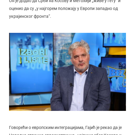
Он је додао да Срби на Косову и Метохији „живе у гету“ и
оценио да су „у најгорем положају у Европи западно од
украјинског фронта“.
Говорећи о европским интеграцијама, Гајић је рекао да је