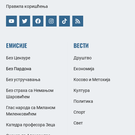
Правила коришћења
ЕМИСИЈЕ
ВЕСТИ
Без Цензуре
Друштво
Без Пардона
Економија
Без устручавања
Косово и Метохија
Без страха са Немањом
Култура
Шаровићем
Политика
Глас народа са Миланом
Спорт
Миленковићем
Свет
Катедра професора Зеца