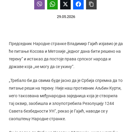
29.05.2026
Председник Народне странке Владимир Гајић изјавио је да
ће питање Косова и Метохије „једног дана бити решено на
терену“ и истакао да постоје права српског народа и
државе која „не могу да се укину“.
„Требало би да свима буде јасно да је Србија спремна да то
питање реши на терену. Није наш противник Аљбин Курти,
него такозвана међународна заједница која је створила
тај оквир, заобишла и злоупотребила Резолуцију 1244
Савета безбедности УН“, рекао је Гајић, наводи се у
саопштењу Народне странке.