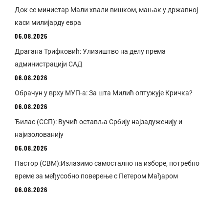
Док се министар Мали хвали вишком, мањак у државној
каси милијарду евра
06.08.2026
Драгана Трифковић: Улизиштво на делу према
администрацији САД
06.08.2026
Обрачун у врху МУП-а: За шта Милић оптужује Кричка?
06.08.2026
Ђилас (ССП): Вучић оставља Србију најзадуженију и
најизолованију
06.08.2026
Пастор (СВМ):Излазимо самостално на изборе, потребно
време за међусобно поверење с Петером Мађаром
06.08.2026