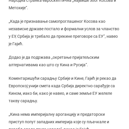
Народна странка евроскептична „највише због Косова и
Метохије“.
„Када је признавање самопроглашеног Косова као
независне државе постало и формални услов за чланство
у ЕУ, Србија је требало да прекине преговоре са ЕУ“, навео
је Гајић.
Додао је да подржава „окретање пријатељским
алтернативама као што су Кина и Русија“.
Коментаришући сарадњу Србије и Кине, Гајић је рекао да
Европској унији смета када Србија директно сарађује са
Кином, иако би, како је навео, и саме земље ЕУ желеле
такву сарадњу.
„Кина нема империјалну ароганцију и предаторски
приступ попут западних империја које су пљачкале и