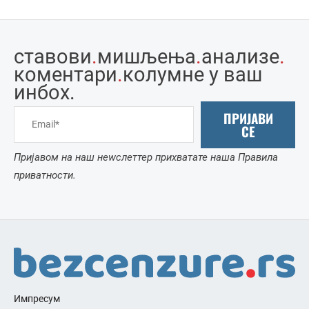
ставови
.
мишљења
.
анализе
.
коментари
.
колумне у ваш
инбоx.
ПРИЈАВИ
СЕ
Пријавом на наш неwслеттер прихватате наша Правила
приватности.
Импресум