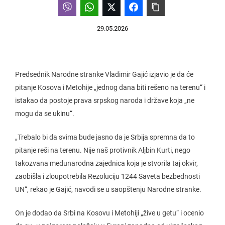
29.05.2026
Predsednik Narodne stranke Vladimir Gajić izjavio je da će
pitanje Kosova i Metohije „jednog dana biti rešeno na terenu“ i
istakao da postoje prava srpskog naroda i države koja „ne
mogu da se ukinu“.
„Trebalo bi da svima bude jasno da je Srbija spremna da to
pitanje reši na terenu. Nije naš protivnik Aljbin Kurti, nego
takozvana međunarodna zajednica koja je stvorila taj okvir,
zaobišla i zloupotrebila Rezoluciju 1244 Saveta bezbednosti
UN“, rekao je Gajić, navodi se u saopštenju Narodne stranke.
On je dodao da Srbi na Kosovu i Metohiji „žive u getu“ i ocenio