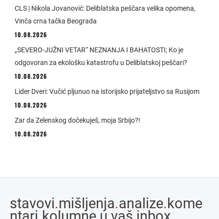
CLS | Nikola Jovanović: Deliblatska peščara velika opomena,
Vinča crna tačka Beograda
10.08.2026
„SEVERO-JUŽNI VETAR“ NEZNANJA I BAHATOSTI; Ko je
odgovoran za ekološku katastrofu u Deliblatskoj peščari?
10.08.2026
Lider Dveri: Vučić pljunuo na istorijsko prijateljstvo sa Rusijom
10.08.2026
Zar da Zelenskog dočekuješ, moja Srbijo?!
10.08.2026
stavovi
.
mišljenja
.
analize
.
kome
ntari
.
kolumne u vaš inbox.