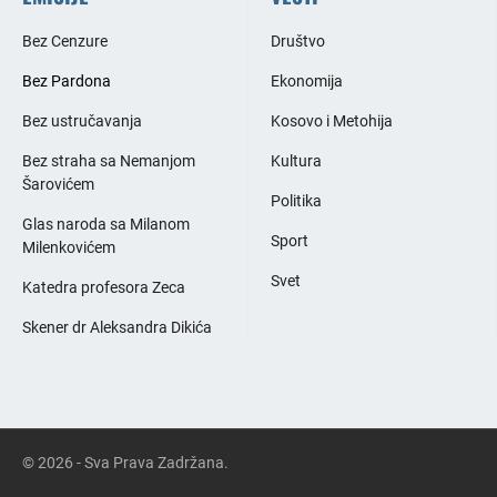
Bez Cenzure
Društvo
Bez Pardona
Ekonomija
Bez ustručavanja
Kosovo i Metohija
Bez straha sa Nemanjom
Kultura
Šarovićem
Politika
Glas naroda sa Milanom
Sport
Milenkovićem
Svet
Katedra profesora Zeca
Skener dr Aleksandra Dikića
© 2026 - Sva Prava Zadržana.