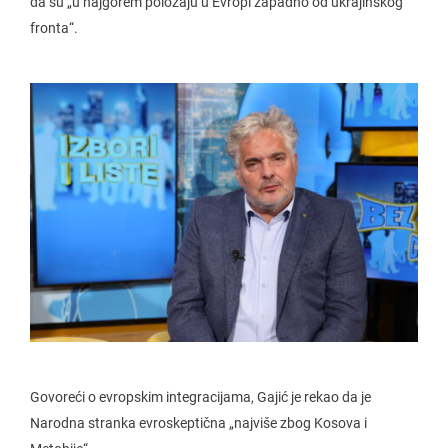
da su „u najgorem položaju u Evropi zapadno od ukrajinskog
fronta“.
Govoreći o evropskim integracijama, Gajić je rekao da je
Narodna stranka evroskeptična „najviše zbog Kosova i