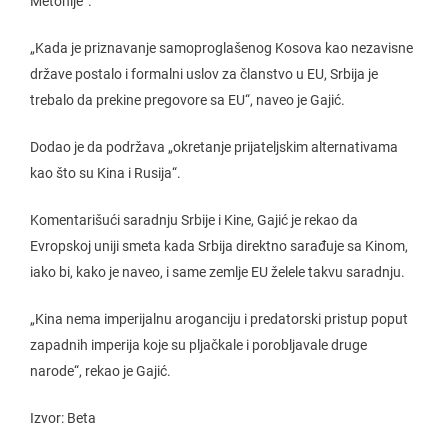
Metohije“.
„Kada je priznavanje samoproglašenog Kosova kao nezavisne
države postalo i formalni uslov za članstvo u EU, Srbija je
trebalo da prekine pregovore sa EU“, naveo je Gajić.
Dodao je da podržava „okretanje prijateljskim alternativama
kao što su Kina i Rusija“.
Komentarišući saradnju Srbije i Kine, Gajić je rekao da
Evropskoj uniji smeta kada Srbija direktno sarađuje sa Kinom,
iako bi, kako je naveo, i same zemlje EU želele takvu saradnju.
„Kina nema imperijalnu aroganciju i predatorski pristup poput
zapadnih imperija koje su pljačkale i porobljavale druge
narode“, rekao je Gajić.
Izvor: Beta