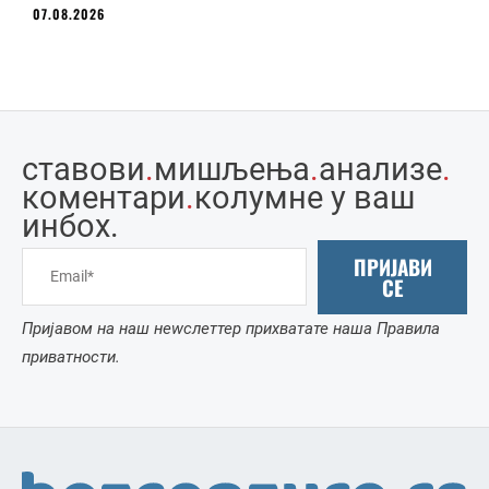
07.08.2026
ставови
.
мишљења
.
анализе
.
коментари
.
колумне у ваш
инбоx.
ПРИЈАВИ
СЕ
Пријавом на наш неwслеттер прихватате наша Правила
приватности.