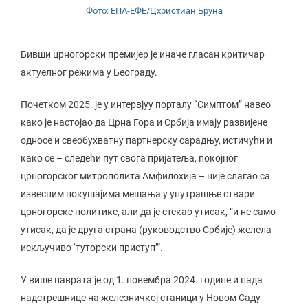
Фото: ЕПА-ЕФЕ/Цхристиан Бруна
Бивши црногорски премијер је иначе гласан критичар
актуелног режима у Београду.
Почетком 2025. је у интервјуу порталу “Симптом” навео
како је настојао да Црна Гора и Србија имају развијене
односе и свеобухватну партнерску сарадњу, истичући и
како се – следећи пут свога пријатеља, покојног
црногорског митрополита Амфилохија – није слагао са
извесним покушајима мешања у унутрашње ствари
црногорске политике, али да је стекао утисак, “и не само
утисак, да је друга страна (руководство Србије) желела
искључиво ‘туторски приступ’”.
У више наврата је од 1. новембра 2024. године и пада
надстрешнице на железничкој станици у Новом Саду