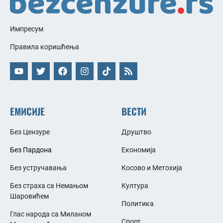
Импресум
Правила коришћења
ЕМИСИЈЕ
ВЕСТИ
Без Цензуре
Друштво
Без Пардона
Економија
Без устручавања
Косово и Метохија
Без страха са Немањом
Култура
Шаровићем
Политика
Глас народа са Миланом
Спорт