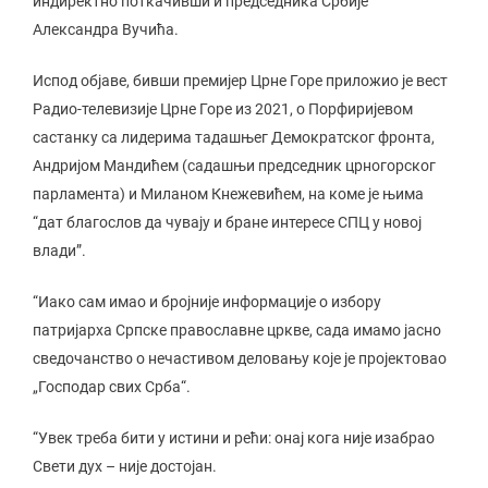
индиректно поткачивши и председника Србије
Александра Вучића.
Испод објаве, бивши премијер Црне Горе приложио је вест
Радио-телевизије Црне Горе из 2021, о Порфиријевом
састанку са лидерима тадашњег Демократског фронта,
Андријом Мандићем (садашњи председник црногорског
парламента) и Миланом Кнежевићем, на коме је њима
“дат благослов да чувају и бране интересе СПЦ у новој
влади”.
“Иако сам имао и бројније информације о избору
патријарха Српске православне цркве, сада имамо јасно
сведочанство о нечастивом деловању које је пројектовао
„Господар свих Срба“.
“Увек треба бити у истини и рећи: онај кога није изабрао
Свети дух – није достојан.