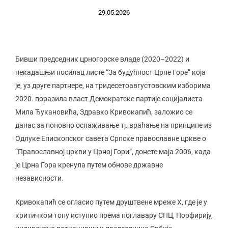
29.05.2026
Бивши председник црногорске владе (2020–2022) и
некадашњи носилац листе “За будућност Црне Горе” која
је, уз друге партнере, на тридесетоавгустовским изборима
2020. поразила власт Демократске партије социјалиста
Мила Ђукановића, Здравко Кривокапић, заложио се
данас за поновно оснаживање тј. враћање на принципе из
Одлуке Епископског савета Српске православне цркве о
“Православној цркви у Црној Гори”, донете маја 2006, када
је Црна Гора кренула путем обнове државне
независности.
Кривокапић се огласио путем друштвене мреже X, где је у
критичком тону иступио према поглавару СПЦ, Порфирију,