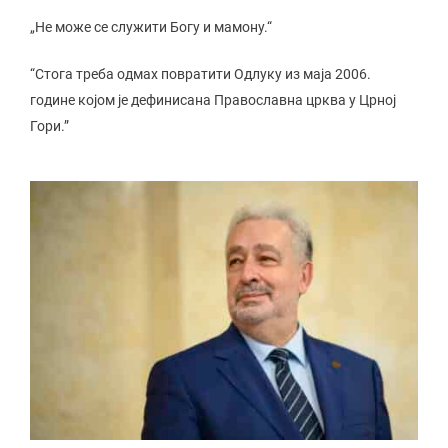
„Не може се служити Богу и мамону.“
“Стога треба одмах повратити Одлуку из маја 2006.
године којом је дефинисана Православна црква у Црној
Гори.”