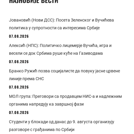
Јовановић (Нови ДСС): Посета Зеленског и Вучићева
политика у супротности са интересима Србије
07.08.2026
Алексић (НПС): Политичко лицемерје Вучића, игра и
весели се док Србима руше куће на Газиводама
07.08.2026
Бранко Ружић позва социјалисте да повуку јасне црвене
линије према СНС
07.08.2026
МОЛ група: Преговори са продавцем НИС-а и надлежним
органима напредују ка завршној фази
07.08.2026
Студенти у блокади од данас до 9. августа организују
разговоре с грађанима по Србији