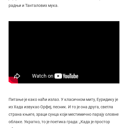
радњи и Танталових мука.
Питање је како наћи излаз. У класичном миту, Еуридику је
из Хада извукао Орфеј, песник. И то је она друга, светла
страна књиге, зраци сунца који местимично парају оловне
облаке. Укратко, то је поетика града: „Када је простор