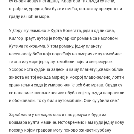
су снови новцу и стицању. Квартови тих људи су лепи,
ограђени, уредни, без буке и смећа; остали су препуштени
граду из ноћне море.
У
Доручку шампиона
Курта Вонегата, један од ликова,
Килгор Траут, аутор је популарног романа са насловом
Куга на точковима
. У том роману, једну планету
насељавају бића која подсећају на америчке аутомобиле
те она изумире јер су аутомобили појели све ресурсе.
Ускоро иста судбина задеси и нашу планету: „сваки облик
живота на тој некада мирној и мокрој плаво-зеленој лопти
хранитељки сада је умирао или је већ био мртав. Свуда су
се налазиле шкољке великих буба које су људи направили
и обожавали. То су били аутомобили. Они су убили све.“
Заробљени у непокретности
нас дрмуса и буди из
кошмара култа машине. Истовремено нам нуди једну нову
поезију којом градови могу поново оживети: урбану