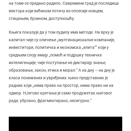
на томе се предано радило. Савремени град је последица
вектора који већином потичу из опсесије новцем,
стицањем, брзином, доступношћу.
Књига показује да у том лудилу има методе. На врху је
капитал чије су оличење „мултинационалне компаније,
инвеститори, политичка и економска „елита““ који у
средњем слоју имају „помоћ и подршку техничке
интелигенције, чије поступање не диктирају знање,
образовање, закон, етика и морал.“ А на дну – на дну је
класа понижених и увређених: њено представник је
радник који „нема право на простор, нема право ни на
одмор. НЈегово кретање је само продужетак његовог
рада: убрзано, фрагментирано, несигурно.“