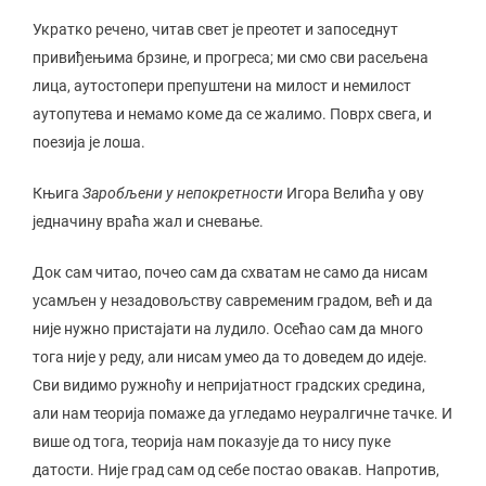
Укратко речено, читав свет је преотет и запоседнут
привиђењима брзине, и прогреса; ми смо сви расељена
лица, аутостопери препуштени на милост и немилост
аутопутева и немамо коме да се жалимо. Поврх свега, и
поезија је лоша.
Књига
Заробљени у непокретности
Игора Велића у ову
једначину враћа жал и сневање.
Док сам читао, почео сам да схватам не само да нисам
усамљен у незадовољству савременим градом, већ и да
није нужно пристајати на лудило. Осећао сам да много
тога није у реду, али нисам умео да то доведем до идеје.
Сви видимо ружноћу и непријатност градских средина,
али нам теорија помаже да угледамо неуралгичне тачке. И
више од тога, теорија нам показује да то нису пуке
датости. Није град сам од себе постао овакав. Напротив,