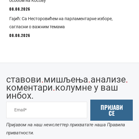
особом на Косову
08.08.2026
Гајић: Са Несторовићем на парламентарне изборе,
сагласни о важним темама
08.08.2026
ставови
.
мишљења
.
анализе
.
коментари
.
колумне у ваш
инбоx.
ПРИЈАВИ
СЕ
Пријавом на наш неwслеттер прихватате наша Правила
приватности.