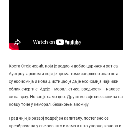
Коста Стојановић, који је водио и добио царински рат са
Аустроугарском и који је према томе савршено знао шта
су економија и новац, истицао је да је економија најнижи
облик енергије. Идеје – морал, етика, вредности – налазе
се на врху. Новац је само дно. Друштво које све заснива на
новцу тоне у неморал, безакоње, аномију.
Град чији је развој подређен капиталу, постепено се
преображава у све ово што имамо а што упорно, изнова и