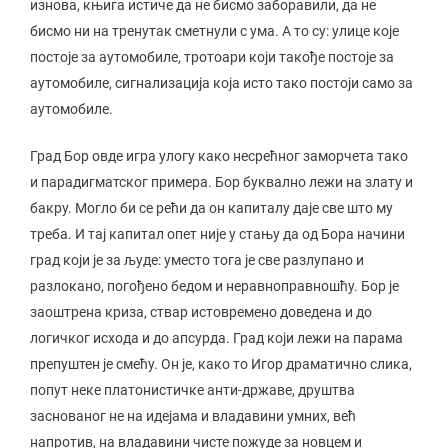
изнова, књига истиче да не бисмо заборавили, да не
бисмо ни на тренутак сметнули с ума. А то су: улице које
постоје за аутомобиле, тротоари који такође постоје за
аутомобиле, сигнализација која исто тако постоји само за
аутомобиле.
Град Бор овде игра улогу како несрећног заморчета тако
и парадигматског примера. Бор буквално лежи на злату и
бакру. Могло би се рећи да он капиталу даје све што му
треба. И тај капитал опет није у стању да од Бора начини
град који је за људе: уместо тога је све разлупано и
разлокано, погођено бедом и неравноправношћу. Бор је
заоштрена криза, ствар истовремено доведена и до
логичког исхода и до апсурда. Град који лежи на парама
препуштен је смећу. Он је, како то Игор драматично слика,
попут неке платонистичке анти-државе, друштва
заснованог не на идејама и владавини умних, већ
напротив, на владавини чисте пожуде за новцем и