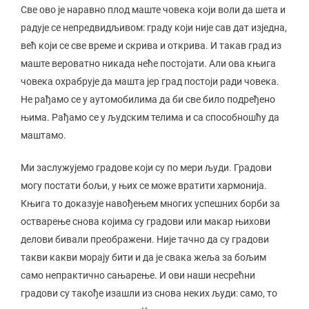
Све ово је наравно плод маште човека који воли да шета и
радује се непредвидљивом: граду који није сав дат изједна,
већ који се све време и скрива и открива. И такав град из
маште вероватно никада неће постојати. Али ова књига
човека охрабрује да машта јер град постоји ради човека.
Не рађамо се у аутомобилима да би све било подређено
њима. Рађамо се у људским телима и са способношћу да
маштамо.
Ми заслужујемо градове који су по мери људи. Градови
могу постати бољи, у њих се може вратити хармонија.
Књига то доказује навођењем многих успешних борби за
остварење снова којима су градови или макар њихови
делови бивали преображени. Није тачно да су градови
такви какви морају бити и да је свака жеља за бољим
само непрактично сањарење. И ови наши несрећни
градови су такође изашли из снова неких људи: само, то