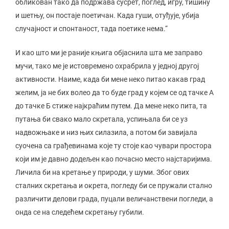
обликован тако да подржава сусрет, поглед, игру, тишину
и шетњу, он постаје поетичан. Када гуши, отуђује, убија
случајност и спонтаност, тада поетике нема.“
И као што ми је раније књига објаснила шта ме заправо
мучи, тако ме је истовремено охрабрила у једној другој
активности. Наиме, када би мене неко питао какав град
желим, ја не бих волео да то буде град у којем се од тачке А
до тачке Б стиже најкраћим путем. Да мене неко пита, та
путања би свако мало скретала, успињала би се уз
надвожњаке и низ њих силазила, а потом би завијала
суочена са грађевинама које ту стоје као чувари простора
који им је давно додељен као почасно место најстаријима.
Личила би на кретање у природи, у шуми. Због ових
сталних скретања и окрета, погледу би се пружали стално
различити делови града, пуцали величанствени погледи, а
онда се на следећем скретању губили.