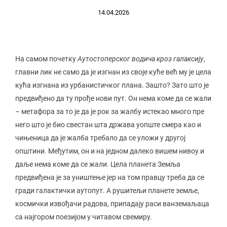
14.04.2026
На самом почетку
Аутостоперског водича кроз галаксију
,
главни лик не само да је изгнан из своје куће већ му је цела
кућа изгнана из урбанистичког плана. Зашто? Зато што је
предвиђено да ту прође нови пут. Он нема коме да се жали
– метафора за то је да је рок за жалбу истекао много пре
него што је био свестан шта држава уопште смера као и
чињеница да је жалба требало да се уложи у другој
општини. Међутим, он и на једном далеко вишем нивоу и
даље нема коме да се жали. Цела планета Земља
предвиђена је за уништење јер на том правцу треба да се
гради галактички аутопут. А рушитељи планете земље,
космички извођачи радова, припадају раси ванземаљаца
са најгором поезијом у читавом свемиру.