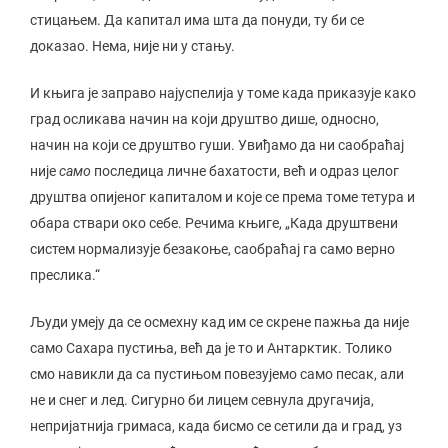
стицањем. Да капитал има шта да понуди, ту би се
доказао. Нема, није ни у стању.
И књига је заправо најуспелија у томе када приказује како
град осликава начин на који друштво дише, односно,
начин на који се друштво гуши. Увиђамо да ни саобраћај
није
само
последица личне бахатости, већ и одраз целог
друштва опијеног капиталом и које се према томе тетура и
обара ствари око себе. Речима књиге, „Када друштвени
систем нормализује безакоње, саобраћај га само верно
преслика.“
Људи умеју да се осмехну кад им се скрене пажња да није
само Сахара пустиња, већ да је то и Антарктик. Толико
смо навикли да са пустињом повезујемо само песак, али
не и снег и лед. Сигурно би лицем севнула другачија,
непријатнија гримаса, када бисмо се сетили да и град, уз