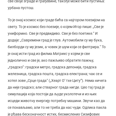
све своје зграде и грађевине, такође може бити пустиња:
урбана пустош.
То је онај космос који граде бића са најгором поезијом на
свету. То је космос без поезије, о којем Игор пише: „Све је
униформно. Све је предвидиво. Све је без поетике.“ И
додаје: „Савремени град је глув. Аутомобили су му бука,
билборди су му језик, а човек је шум који се филтрира.“ То
је онај исти град из филма
Матрикс
у којем је све
једнолично и све је, ако пажљиво обратите пажњу,
„градско“: градски метро, градска депонија, градска
железница, градска пошта, градска електрана; чак се и
хотел зове „Срце града“ („Хеарт О’ тхе Цитy”). Нема ничега
да није градско; али стварног града нигде. Цео тај град је
симулација која постоји да људе уколотечи и из њих
исцеди животну енергију потребну машини. Звучи као да
се понављамо, али то не треба да нас чуди. Одлика пакла
је рђава бесконачност истих, бесмислених Сизифових