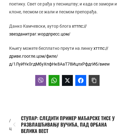
поетику. Свет се рађа у песништву; и када се замори и
клоне, песмом се жали и песмом препорађа.
Данко Камчевски, аутор блога
хттпс://
звезданитраг.wордпресс.цом/
Књигу можете бесплатно преути на линку
хттпс://
дриве.гоогле.цом/филе/
д/1ЛyИYк0гдМбуXпфНк8АаТ78ИцлхРфдгИб/виеw
СТУПАР: СЛЕДИТИ ПРИМЕР МАЂАРСКЕ ТИСЕ У
/
РАЗВЛАШЋИВАЊУ ВУЧИЋА, ПАД ОРБАНА
ц
ВЕЛИКА ВЕСТ