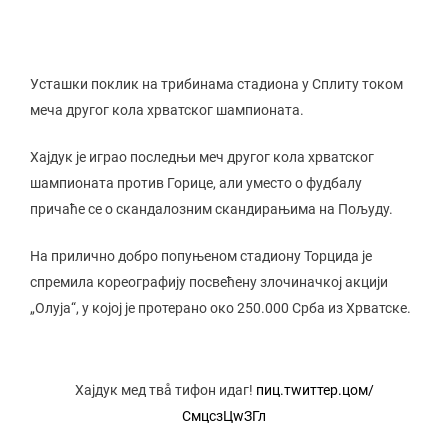
Усташки поклик на трибинама стадиона у Сплиту током
меча другог кола хрватског шампионата.
Хајдук је играо последњи меч другог кола хрватског
шампионата против Горице, али уместо о фудбалу
причаће се о скандалозним скандирањима на Пољуду.
На прилично добро попуњеном стадиону Торцида је
спремила кореографију посвећену злочиначкој акцији
„Олуја“, у којој је протерано око 250.000 Срба из Хрватске.
Хајдук мед твå тифон идаг!
пиц.тwиттер.цом/
СмцсзЦwЗГл