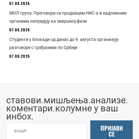
07.08.2026
МОЛ група: Преговори са продавцем НИС-а и надлежним
органима напредују ка завршној фази
07.08.2026
Студенти у блокади од данас до 9. августа организују
разговоре с грађанима по Србији
07.08.2026
ставови
.
мишљења
.
анализе
.
коментари
.
колумне у ваш
инбоx.
ПРИЈАВИ
СЕ