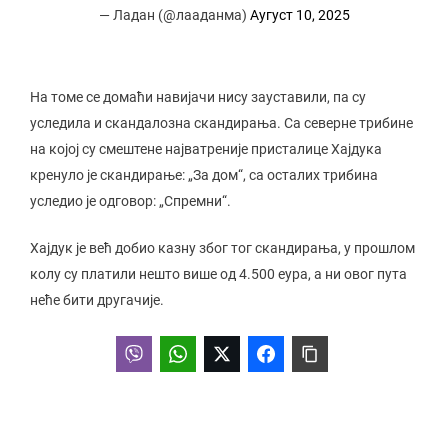
— Ладан (@лааданма)
Аугуст 10, 2025
На томе се домаћи навијачи нису зауставили, па су
уследила и скандалозна скандирања. Са северне трибине
на којој су смештене најватреније присталице Хајдука
кренуло је скандирање: „За дом“, са осталих трибина
уследио је одговор: „Спремни“.
Хајдук је већ добио казну због тог скандирања, у прошлом
колу су платили нешто више од 4.500 еура, а ни овог пута
неће бити другачије.