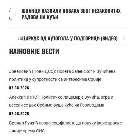
ШПАНЦИ КАЗНИЛИ НОВАКА ЗБОГ НЕЗАКОНИТИХ
/
РАДОВА НА КУЋИ
ц
ЦИРКУС ОД АУТОГОЛА У ПОДГОРИЦИ (ВИДЕО)
/ц
НАЈНОВИЈЕ ВЕСТИ
Јовановић (Нови ДСС): Посета Зеленског и Вучићева
политика у супротности са интересима Србије
07.08.2026
Алексић (НПС): Политичко лицемерје Вучића, игра и
весели се док Србима руше куће на Газиводама
07.08.2026
Бранко Ружић позва социјалисте да повуку јасне црвене
линије према СНС