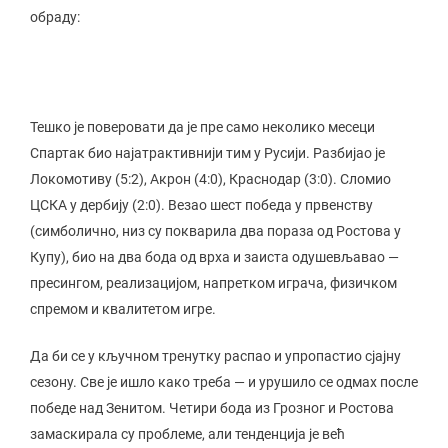
обраду:
Тешко је поверовати да је пре само неколико месеци
Спартак био најатрактивнији тим у Русији. Разбијао је
Локомотиву (5:2), Акрон (4:0), Краснодар (3:0). Сломио
ЦСКА у дербију (2:0). Везао шест победа у првенству
(симболично, низ су покварила два пораза од Ростова у
Купу), био на два бода од врха и заиста одушевљавао —
пресингом, реализацијом, напретком играча, физичком
спремом и квалитетом игре.
Да би се у кључном тренутку распао и упропастио сјајну
сезону. Све је ишло како треба — и урушило се одмах после
победе над Зенитом. Четири бода из Грозног и Ростова
замаскирала су проблеме, али тенденција је већ