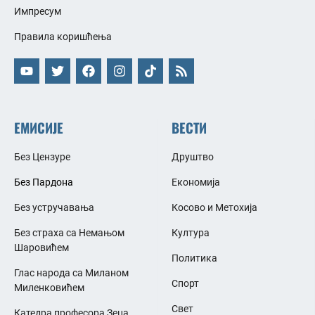
Импресум
Правила коришћења
ЕМИСИЈЕ
ВЕСТИ
Без Цензуре
Друштво
Без Пардона
Економија
Без устручавања
Косово и Метохија
Без страха са Немањом
Култура
Шаровићем
Политика
Глас народа са Миланом
Спорт
Миленковићем
Свет
Катедра професора Зеца