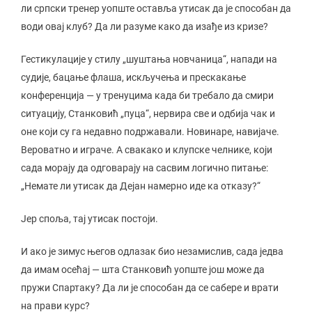
ли српски тренер уопште оставља утисак да је способан да
води овај клуб? Да ли разуме како да изађе из кризе?
Гестикулације у стилу „шуштања новчаница“, напади на
судије, бацање флаша, искључења и прескакање
конференција — у тренуцима када би требало да смири
ситуацију, Станковић „пуца“, нервира све и одбија чак и
оне који су га недавно подржавали. Новинаре, навијаче.
Вероватно и играче. А свакако и клупске челнике, који
сада морају да одговарају на сасвим логично питање:
„Немате ли утисак да Дејан намерно иде ка отказу?“
Јер споља, тај утисак постоји.
И ако је зимус његов одлазак био незамислив, сада једва
да имам осећај — шта Станковић уопште још може да
пружи Спартаку? Да ли је способан да се сабере и врати
на прави курс?