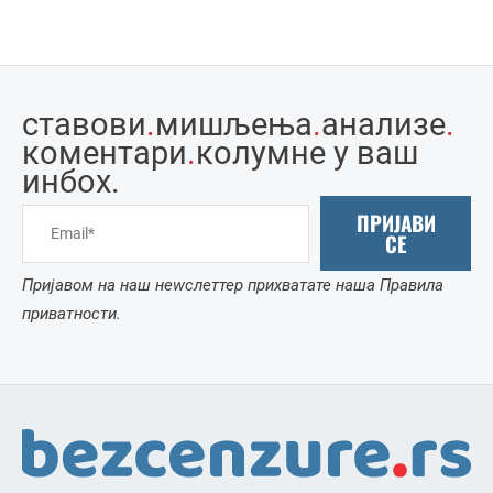
ставови
.
мишљења
.
анализе
.
коментари
.
колумне у ваш
инбоx.
ПРИЈАВИ
СЕ
Пријавом на наш неwслеттер прихватате наша Правила
приватности.