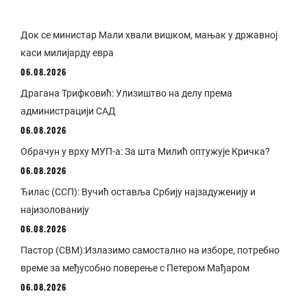
Док се министар Мали хвали вишком, мањак у државној
каси милијарду евра
06.08.2026
Драгана Трифковић: Улизиштво на делу према
администрацији САД
06.08.2026
Обрачун у врху МУП-а: За шта Милић оптужује Кричка?
06.08.2026
Ђилас (ССП): Вучић оставља Србију најзадуженију и
најизолованију
06.08.2026
Пастор (СВМ):Излазимо самостално на изборе, потребно
време за међусобно поверење с Петером Мађаром
06.08.2026