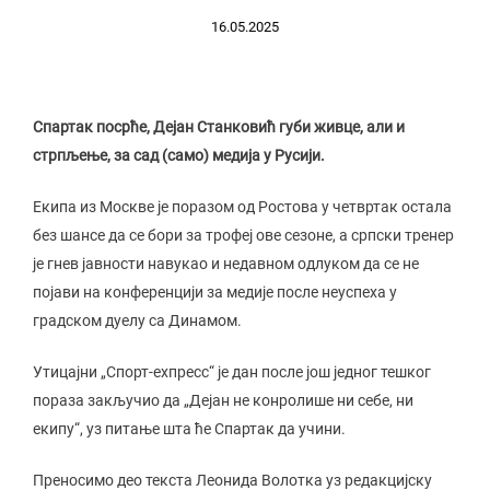
16.05.2025
Спартак посрће, Дејан Станковић губи живце, али и
стрпљење, за сад (само) медија у Русији.
Екипа из Москве је поразом од Ростова у четвртак остала
без шансе да се бори за трофеј ове сезоне, а српски тренер
је гнев јавности навукао и недавном одлуком да се не
појави на конференцији за медије после неуспеха у
градском дуелу са Динамом.
Утицајни „Спорт-еxпресс“ је дан после још једног тешког
пораза закључио да „Дејан не конролише ни себе, ни
екипу“, уз питање шта ће Спартак да учини.
Преносимо део текста Леонида Волотка уз редакцијску