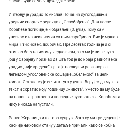
Часни људи се увек држе дате речи.
Интервју је урадио Томислав Почанић дугогодишњи
уредник спортске редакције „Ослобођења”. Дан после
Кораћеве погибије је и објављен (3. јуна). Тому сам
упознао и на неки начин са њим сарађивао. Био је мршав,
миран, тих човек, добричак. Пре десетак година је и он
отишао богу на истину. Једно знам, а то ми је више пута
још у Сарајеву признао да шта год је до краја радног века
урадио „није вредело” јер га је последњи разговор са
легендом југословенске кошарке „обележио” за цели
живот. Остала му је вечита туга у души. Верујем да му је тај
текст и скратио коју годиницу „живота”. Уместо да му буде
на понос тај разговор и последње руковање са Кораћом га
нису никада напустили.
Ранко Жеравица и његова супруга Зага су ми три деценије
касније њиховом стану у детаље причали како се кобна