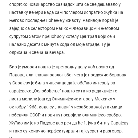
спортско новинарство сазнадох шта се све дешавало у
наставку вечери када сам погледом испратио Жућка на
његово последње ноћење у животу. Радивоје Кораћ је
заједно са селектором Ранком Жеравицом и његовом
супругом Загом преноћио у хотелу Централ који се и
налазио десетак минута хода од моје зграде. Ту је
одржана и свечана вечара.
Био је уморан пошто је претходну целу ноћ возио од
Падове, али главни разлог због чега је продужио боравак
у Сарајеву је била чињеница да је обећао интервју за
сарајевско „Ослобођење” пошто су га из редакције тог
листа молили још од Олимпијских игара у Мексику у
октобру 1968. када су „плави” у незаборавној утакмици
победили СССР и први пут освојили олимпијско сребро.
Жућко им је из Падове дао реч да ће 1. јуна бити у Сарајеву
и тако су коначно перфектуирали тај сусрет и разговор.