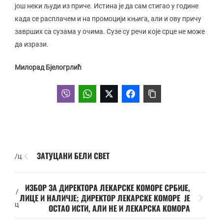
још неки људи из приче. Истина је да сам стигао у године
када се расплачем и на промоцији књига, али и ову причу
заврших са сузама у очима. Сузе су речи које срце не може
да изрази.
Милорад Бјелогрлић
ЗАТУЦАНИ БЕЛИ СВЕТ
/ц
ИЗБОР ЗА ДИРЕКТОРА ЛЕКАРСКЕ КОМОРЕ СРБИЈЕ,
/
ЛИЦЕ И НАЛИЧЈЕ; ДИРЕКТОР ЛЕКАРСКЕ КОМОРЕ ЈЕ
ц
ОСТАО ИСТИ, АЛИ НЕ И ЛЕКАРСКА КОМОРА