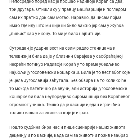
Непосредно поред нас је прошао Радивоје Кораћ са два,
три другара. Отишли су у правцу Башћаршије и погледом
сам их пратио док сам могао. Наравно, да нисам појма
имао где иду што ми није ни било важно јер сам у Жућка
„пиљио” као у икону. То ми је било најбитније.
Сутрадан је ударна вест на свим радио станицама и
телевизији била да је у близини Сарајева у саобраћајној
несрећи погинуо Радивоје Кораћ у то време убедљиво
најбољи југословенски кошаркаш. Била је то вест због које
је цела Југославија заћутала. Без обзира на то колико ће
то можда патетично да звучи, али историја југословенске
кошарке би била неупоредиво сиромашнија без Кораћевог
огромног учинка. Тешко да је касније иједан играч био
толико важан за екипе за које је играо.
Пошто судбина бира нас и пише сценарије наших живота
деценију и по касније, када сам за животни позив изабрао