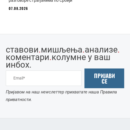
разговоре с грађанима по Србији
07.08.2026
ставови
.
мишљења
.
анализе
.
коментари
.
колумне у ваш
инбоx.
ПРИЈАВИ
СЕ
Пријавом на наш неwслеттер прихватате наша Правила
приватности.