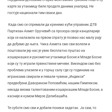
карте за утакмицу биле продате данима унапред. Не
гостује национали тим сваки дан.
Када смо се спремали да кренемо кући управник ДТВ
Партизан Ахмет Оручевић са прозора своје канцеларије
која се налазила на првом спрату је позвао нас малу рају
да дођемо до њега. Чика Ахмета смо сви волели и
поштовали јер нас је увек бесплатно пуштао на
кошаркашке и рукометне утакмице Босне и Младе Босне
који су ту играли првенствене мечеве. Викендом смо без
проблема улазили и у горњу салу где су годинама на
игранкама свирали и певали чувени „Индекси”
предвођени Даворином Поповићем, нашим Пимпеком.
некада веома талентованим кошаркашем Младе Босне, а
касније и кумом Мирзе Делибашића.
Те суботе смо сви и добили понеки задатак. Ја сам, то