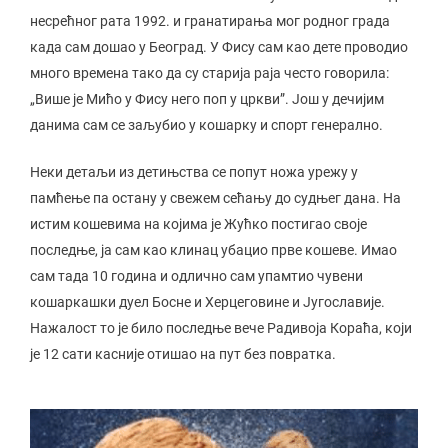
несрећног рата 1992. и гранатирања мог родног града
када сам дошао у Београд. У Фису сам као дете проводио
много времена тако да су старија раја често говорила:
„Више је Мићо у Фису него поп у цркви”. Још у дечијим
данима сам се заљубио у кошарку и спорт генерално.
Неки детаљи из детињства се попут ножа урежу у
памћење па остану у свежем сећању до судњег дана. На
истим кошевима на којима је Жућко постигао своје
последње, ја сам као клинац убацио прве кошеве. Имао
сам тада 10 година и одлично сам упамтио чувени
кошаркашки дуел Босне и Херцеговине и Југославије.
Нажалост то је било последње вече Радивоја Кораћа, који
је 12 сати касније отишао на пут без повратка.