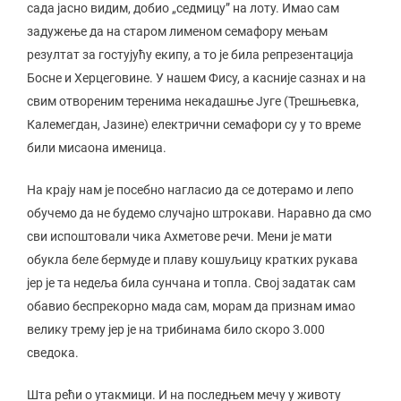
сада јасно видим, добио „седмицу” на лоту. Имао сам
задужење да на старом лименом семафору мењам
резултат за гостујућу екипу, а то је била репрезентација
Босне и Херцеговине. У нашем Фису, а касније сазнах и на
свим отвореним теренима некадашње Југе (Трешњевка,
Калемегдан, Јазине) електрични семафори су у то време
били мисаона именица.
На крају нам је посебно нагласио да се дотерамо и лепо
обучемо да не будемо случајно штрокави. Наравно да смо
сви испоштовали чика Ахметове речи. Мени је мати
обукла беле бермуде и плаву кошуљицу кратких рукава
јер је та недеља била сунчана и топла. Свој задатак сам
обавио беспрекорно мада сам, морам да признам имао
велику трему јер је на трибинама било скоро 3.000
сведока.
Шта рећи о утакмици. И на последњем мечу у животу