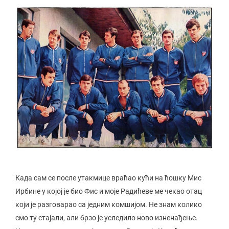
Када сам се после утакмице враћао кући на ћошку Мис
Ирбине у којој је био Фис и моје Радићеве ме чекао отац
који је разговарао са једним комшијом. Не знам колико
смо ту стајали, али брзо је уследило ново изненађење.