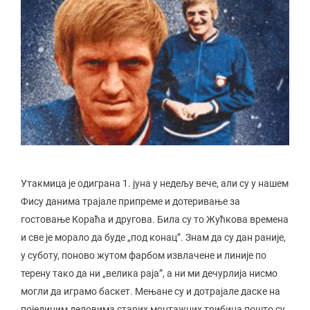
Утакмица је одиграна 1. јуна у недељу вече, али су у нашем
Фису данима трајале припреме и дотеривање за
гостовање Кораћа и другова. Била су то Жућкова времена
и све је морало да буде „под конац”. Знам да су дан раније,
у суботу, поново жутом фарбом извлачене и линије по
терену тако да ни „велика раја”, а ни ми дечурлија нисмо
могли да играмо баскет. Мењане су и дотрајале даске на
појединим деловима старих монтажних трибина пошто су