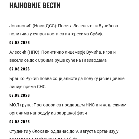
НАЈНОВИЈЕ ВЕСТИ
Јовановић (Нови ДСС): Посета Зеленског и Вучићева
политика у супротности са интересима Србије
07.08.2026
Алексић (НПС): Политичко лицемерје Вучића, игра и
весели се док Србима руше куће на Газиводама
07.08.2026
Бранко Ружић позва социјалисте да повуку јасне црвене
линије према СНС
07.08.2026
МОЛ група: Преговори са продавцем НИС-а и надлежним
органима напредују ка завршној фази
07.08.2026
Студенти у блокади од данас до 9. августа организују