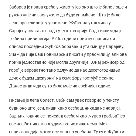
Заборав је права срећа у животу јер оно што је било лоше и
ружно није ни заслужило да буде упамћено. Шта је било
лепо преселило је у успомене. Жућкова утакмица у
Сарајеву свакако спада у ту категорију. Сада видим да је
то била привилегија. У 66. години први пут написах и
описах последњи Жућков боравак и утакмицу у Сарајеву.
Знам да није баш новинарски писати у првом лицу, али ова
прича једноставно није могла другачије. „Онај режисер од
горе” је вероватно тако одлучио да као десетогодишњи
дечак будем „дежурни” на семафору гостујуће екипе.
Данас видим да су то биле моје најсрећније године.
Писање је лепа болест. Себи сам увек говорио; у тексту
буди оно што јеси, пиши како осећаш, никада не навијај.
Задњих година се, понекад осећам као „чувар гробља” јер
све чешће пишем о људима којих више нема. Моја
енциклопедија мртвих се опасно увећава. Ту су и Жућко и