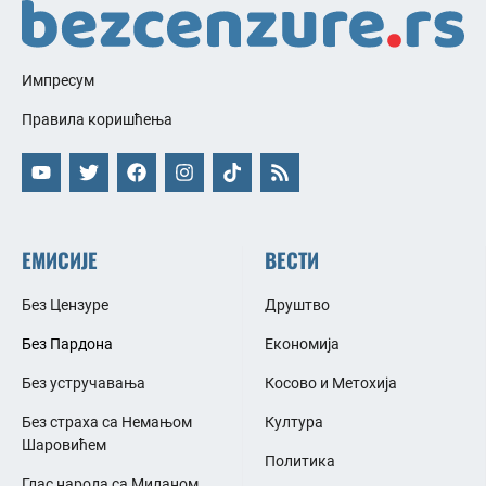
Импресум
Правила коришћења
ЕМИСИЈЕ
ВЕСТИ
Без Цензуре
Друштво
Без Пардона
Економија
Без устручавања
Косово и Метохија
Без страха са Немањом
Култура
Шаровићем
Политика
Глас народа са Миланом