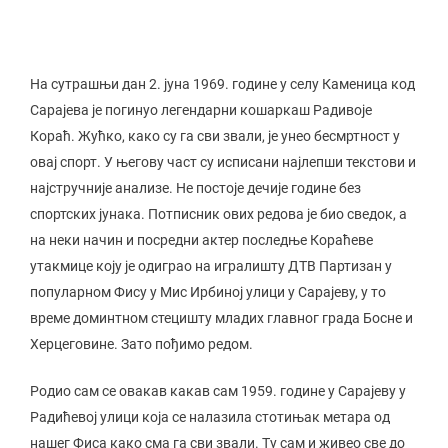
На сутрашњи дан 2. јуна 1969. године у селу Каменица код
Сарајева је погинуо легендарни кошаркаш Радивоје
Кораћ. Жућко, како су га сви звали, је унео бесмртност у
овај спорт. У његову част су исписани најлепши текстови и
најстручније анализе. Не постоје дечије године без
спортских јунака. Потписник ових редова је био сведок, а
на неки начин и посредни актер последње Кораћеве
утакмице коју је одиграо на игралишту ДТВ Партизан у
популарном Фису у Мис Ирбиној улици у Сарајеву, у то
време доминтном стецишту младих главног града Босне и
Херцеговине. Зато пођимо редом.
Родио сам се овакав какав сам 1959. године у Сарајеву у
Радићевој улици која се налазила стотињак метара од
нашег Фиса како сма га сви звали. Ту сам и живео све до