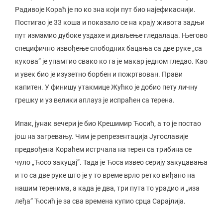
Радивоје Кораћ је по ко зна који пут био најефикаснији.
Постигао је 33 коша и показало се на крају живота задњи
пут измамио дубоке уздахе и дивљење гледалаца. Његово
специфично извођење слободних бацања са две руке „са
кукова” је упамтио свако ко га је макар једном гледао. Као
и увек био је изузетно борбен и пожртвован. Прави
капитен. У финишу утакмице Жућко је добио пету личну
грешку и уз велики аплауз је испраћен са терена.
Ипак, јунак вечери је био Крешимир Ћосић, а то је постао
још на загревању. Чим је репрезентација Југославије
предвођена Кораћем истрчала на терен са трибина се
чуло „Ћосо закуцај”. Тада је Ћоса извео серију закуцавања
и то са две руке што је у то време врло ретко виђано на
нашим теренима, а када је два, три пута то урадио и „иза
леђа” Ћосић је за сва времена купио срца Сарајлија.