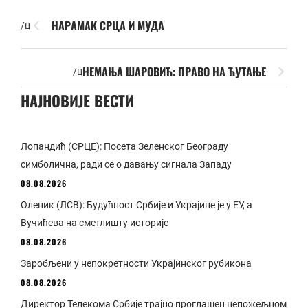
НАРАМАК СРЦА И МУДА
/ц
НЕМАЊА ШАРОВИЋ: ПРАВО НА ЋУТАЊЕ
/ц
НАЈНОВИЈЕ ВЕСТИ
Лопандић (СРЦЕ): Посета Зеленског Београду
симболична, ради се о давању сигнала Западу
08.08.2026
Оленик (ЛСВ): Будућност Србије и Украјине је у ЕУ, а
Вучићева на сметлишту историје
08.08.2026
Заробљени у непокретности Украјинског рубикона
08.08.2026
Директор Телекома Србије трајно проглашен непожељном