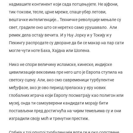
надмашите континент који сада потцењујете. Не ајфони,
тик-токови, тесле, црне мреже, спаце-убер летови,
вештачке интелигенције… Техничке револуције мењале су
свет, градиле оно што се неретко само урушавало. Али
ремек дела остају вечита. И у Њу Јорку и у Токију и у
Пекингу распродате су дворане да би се макар на пар сати
могле чути ноте Баха, Хајдна или Шопена.
Нико не спори величину исламске, кинеске, индијске
цивилизације вековима пре него што је Европа ступила на
светску сцену. Али, ако смо савременици турбулентне
међуфазе, ако је ово период преласка у еру нових
глобалних играча који Европу посматрају као полигон или
музеј, онда ти самоуверени кандидати морају бити
постављени пред достигнућа на чијим темељима су и они
изградили своју моћ и тренутни престиж.
Србија у тој општој турбуленцији врти се и око сопствене