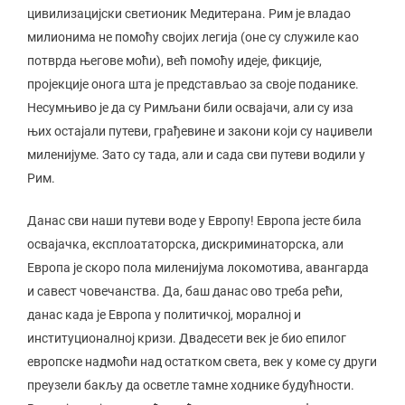
цивилизацијски светионик Медитерана. Рим је владао
милионима не помоћу својих легија (оне су служиле као
потврда његове моћи), већ помоћу идеје, фикције,
пројекције онога шта је представљао за своје поданике.
Несумњиво је да су Римљани били освајачи, али су иза
њих остајали путеви, грађевине и закони који су наџивели
миленијуме. Зато су тада, али и сада сви путеви водили у
Рим.
Данас сви наши путеви воде у Европу! Европа јесте била
освајачка, експлоататорска, дискриминаторска, али
Европа је скоро пола миленијума локомотива, авангарда
и савест човечанства. Да, баш данас ово треба рећи,
данас када је Европа у политичкој, моралној и
институционалној кризи. Двадесети век је био епилог
европске надмоћи над остатком света, век у коме су други
преузели бакљу да осветле тамне ходнике будућности.