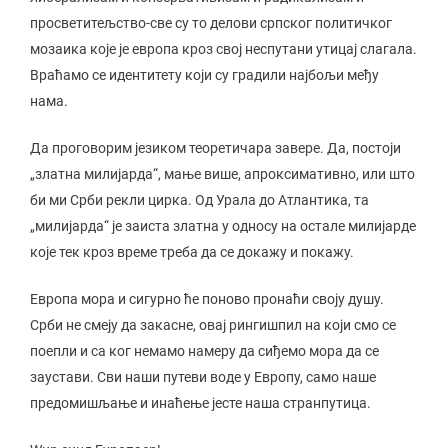
просветитељство-све су то делови српског политичког
мозаика које је европа кроз свој неспутани утицај слагала.
Враћамо се идентитету који су градили најбољи међу
нама.
Да проговорим језиком теоретичара завере. Да, постоји
„златна милијарда“, мање више, апроксимативно, или што
би ми Срби рекли цирка. Од Урала до Атлантика, та
„милијарда“ је заиста златна у односу на остале милијарде
које тек кроз време треба да се докажу и покажу.
Европа мора и сигурно ће поново пронаћи своју душу.
Срби не смеју да закасне, овај рингишпил на који смо се
поепли и са ког немамо намеру да сиђемо мора да се
заустави. Сви наши путеви воде у Европу, само наше
предомишљање и инаћење јесте наша странпутица.