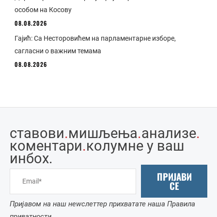
особом на Косову
08.08.2026
Гајић: Са Несторовићем на парламентарне изборе,
сагласни о важним темама
08.08.2026
ставови
.
мишљења
.
анализе
.
коментари
.
колумне у ваш
инбоx.
ПРИЈАВИ
СЕ
Пријавом на наш неwслеттер прихватате наша Правила
приватности.