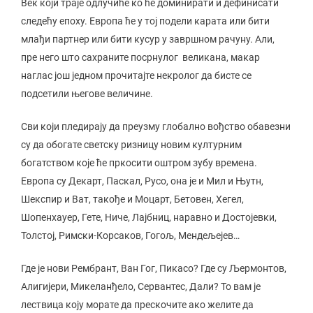
Век који траје одлучиће ко ће доминирати и дефинисати
следећу епоху. Европа ће у тој подели карата или бити
млађи партнер или бити кусур у завршном рачуну. Али,
пре него што сахраните посрнулог великана, макар
наглас још једном прочитајте некролог да бисте се
подсетили његове величине.
Сви који пледирају да преузму глобално вођство обавезни
су да обогате светску ризницу новим културним
богатством које ће пркосити оштром зубу времена.
Европа су Декарт, Паскал, Русо, она је и Мил и Њутн,
Шекспир и Ват, такође и Моцарт, Бетовен, Хегел,
Шопенхауер, Гете, Ниче, Лајбниц, наравно и Достојевки,
Толстој, Римски-Корсаков, Гогољ, Мендељејев…
Где је нови Рембрант, Ван Гог, Пикасо? Где су Љермонтов,
Алигијери, Микеланђело, Сервантес, Дали? То вам је
лествица коју морате да прескочите ако желите да