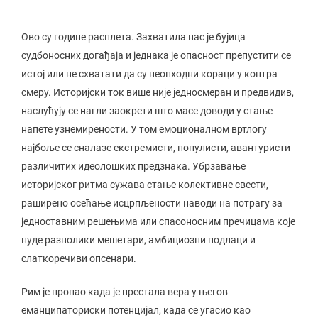
Ово су године расплета. Захватила нас је бујица
судбоносних догађаја и једнака је опасност препустити се
истој или не схватати да су неопходни кораци у контра
смеру. Историјски ток више није једносмеран и предвидив,
наслућују се нагли заокрети што масе доводи у стање
напете узнемирености. У том емоционалном вртлогу
најбоље се сналазе екстремисти, популисти, авантуристи
различитих идеолошких предзнака. Убрзавање
историјског ритма сужава стање колективне свести,
раширено осећање исцрпљености наводи на потрагу за
једноставним решењима или спасоносним пречицама које
нуде разнолики мешетари, амбициозни подлаци и
слаткоречиви опсенари.
Рим је пропао када је престала вера у његов
еманципаториски потенцијал, када се угасио као