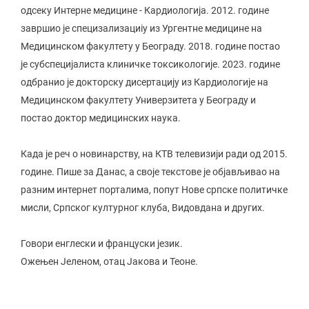
одсеку Интерне медицине - Кардиологија. 2012. године
завршио је специзализациіу из Ургентне медицине на
Медицинском факултету у Београду. 2018. године постао
је субспецијалиста клиничке токсикологије. 2023. године
одбранио је докторску дисертацију из Кардиологије на
Медицинском факултету Универзитета у Београду и
постао доктор медицинских наука.
Када је реч о новинарству, на КТВ телевизији ради од 2015.
године. Пише за Данас, а своје текстове је објављивао на
разним интернет порталима, попут Нове српске политичке
мисли, Српског културног клуба, Видовдана и других.
Говори енглески и француски језик.
Ожењен Јеленом, отац Јакова и Теоне.