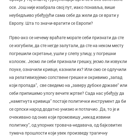
осе. Још није изабрала свој пут, иако понавља, више
неубедљиво убеђујући сама себе да жели да се врати у
Европу. Шта то значи-вратити се Европи?
Прво-ако се нечему враћате морате себи признати да сте
се изгубили, да сте негде залутали, да сте на неком месту
погрешили скретање, ушли у слепу улицу, у погрешни
колосек. Јесмо ли себи признали грешку, јесмо ли извукли
поуке, означили кривце, казнили их? Или смо се одлучили
на релативизујемо сопствене грешке и окривимо „запад
који пропада“, све сведемо на „заверу дубоке државе“ или
себи припишемо улогу вечите жртве? Сада нас убеђују да
„наметнута кривица“ постаје политички инструмент да би
се српски народ додатно унизио и потлачио. Да, то је и
очекивано од оних који промовишу „никад извини
политику“, од упорних тровача-недавача, од бајковитих
тумача прошлости који увек произведу трагичну