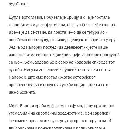
будућност.
Дупла вртоглавица обузела је Србију и она је постала
геополитички дезорјентисана, не случајно , не без плана.
Време је да се стане, да престанемо да се тетурамо и
посрћемо после сулудог вишедеценијског шпринта у круг.
Једна од најгорих последица деведесетих јесте наше
изопштење из европске цивилизације. Још горе-наш сукоб
са њом. Бомбардовање је само најкрвавија епизода тог
сукоба. Нису само лешеви и рушевине остале иза тога.
Најгоре је што смо постали жртве историјског
превредновања и покусни кунићи социо-политичког
инжењеринга.
Ми се Европи враћамо јер смо своју модерну државност
утемељили на европским вредностима. Сви европски
феномени преламали су се унутар српског друштва. И
либерализам и конзервативизам и радикализам и