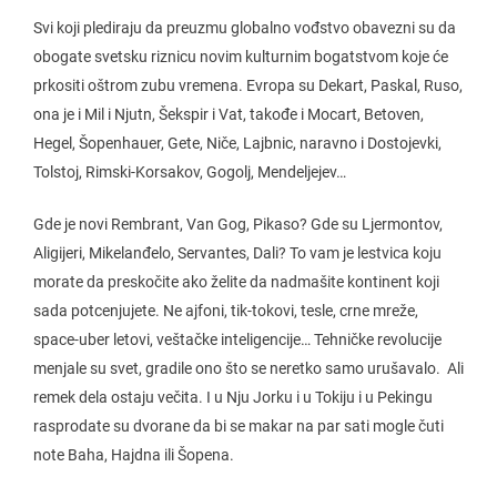
Svi koji plediraju da preuzmu globalno vođstvo obavezni su da
obogate svetsku riznicu novim kulturnim bogatstvom koje će
prkositi oštrom zubu vremena. Evropa su Dekart, Paskal, Ruso,
ona je i Mil i Njutn, Šekspir i Vat, takođe i Mocart, Betoven,
Hegel, Šopenhauer, Gete, Niče, Lajbnic, naravno i Dostojevki,
Tolstoj, Rimski-Korsakov, Gogolj, Mendeljejev…
Gde je novi Rembrant, Van Gog, Pikaso? Gde su Ljermontov,
Aligijeri, Mikelanđelo, Servantes, Dali? To vam je lestvica koju
morate da preskočite ako želite da nadmašite kontinent koji
sada potcenjujete. Ne ajfoni, tik-tokovi, tesle, crne mreže,
space-uber letovi, veštačke inteligencije… Tehničke revolucije
menjale su svet, gradile ono što se neretko samo urušavalo. Ali
remek dela ostaju večita. I u Nju Jorku i u Tokiju i u Pekingu
rasprodate su dvorane da bi se makar na par sati mogle čuti
note Baha, Hajdna ili Šopena.