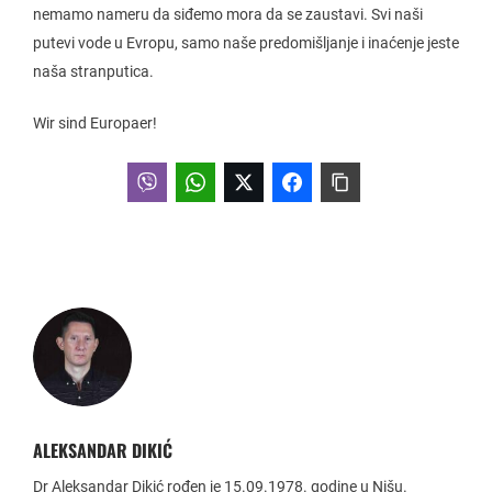
nemamo nameru da siđemo mora da se zaustavi. Svi naši
putevi vode u Evropu, samo naše predomišljanje i inaćenje jeste
naša stranputica.
Wir sind Europaer!
ALEKSANDAR DIKIĆ
Dr Aleksandar Dikić rođen je 15.09.1978. godine u Nišu.