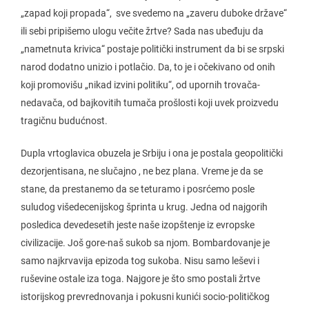
„zapad koji propada“, sve svedemo na „zaveru duboke države“
ili sebi pripišemo ulogu večite žrtve? Sada nas ubeđuju da
„nametnuta krivica“ postaje politički instrument da bi se srpski
narod dodatno unizio i potlačio. Da, to je i očekivano od onih
koji promovišu „nikad izvini politiku“, od upornih trovača-
nedavača, od bajkovitih tumača prošlosti koji uvek proizvedu
tragičnu budućnost.
Dupla vrtoglavica obuzela je Srbiju i ona je postala geopolitički
dezorjentisana, ne slučajno , ne bez plana. Vreme je da se
stane, da prestanemo da se teturamo i posrćemo posle
suludog višedecenijskog šprinta u krug. Jedna od najgorih
posledica devedesetih jeste naše izopštenje iz evropske
civilizacije. Još gore-naš sukob sa njom. Bombardovanje je
samo najkrvavija epizoda tog sukoba. Nisu samo leševi i
ruševine ostale iza toga. Najgore je što smo postali žrtve
istorijskog prevrednovanja i pokusni kunići socio-političkog