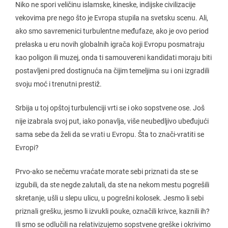
Niko ne spori veličinu islamske, kineske, indijske civilizacije
vekovima pre nego što je Evropa stupila na svetsku scenu. Ali,
ako smo savremenici turbulentne međufaze, ako je ovo period
prelaska u eru novih globalnih igrača koji Evropu posmatraju
kao poligon ili muzej, onda ti samouvereni kandidati moraju biti
postavljeni pred dostignuća na čijim temeljima su i oni izgradili
svoju moć i trenutni prestiž.
Srbija u toj opštoj turbulenciji vrti se i oko sopstvene ose. Još
nije izabrala svoj put, iako ponavlja, više neubedljivo ubeđujući
sama sebe da želi da se vrati u Evropu. Šta to znači-vratiti se
Evropi?
Prvo-ako se nečemu vraćate morate sebi priznati da ste se
izgubili, da ste negde zalutali, da ste na nekom mestu pogrešili
skretanje, ušli u slepu ulicu, u pogrešni kolosek. Jesmo li sebi
priznali grešku, jesmo li izvukli pouke, označili krivce, kaznili ih?
Ili smo se odlučili na relativizujemo sopstvene greške i okrivimo