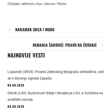
Oženjen Jelenom, otac Jakova i Teone.
NARAMAK SRCA I MUDA
NEMANJA ŠAROVIĆ: PRAVO NA ĆUTANJE
NAJNOVIJE VESTI
Lopandić (SRCE): Poseta Zelenskog Beogradu simbolična, radi
se o davanju signala Zapadu
08.08.2026
Olenik (LSV): Budućnost Srbije i Ukrajine je u EU, a Vučićeva na
smetlištu istorije
08.08.2026