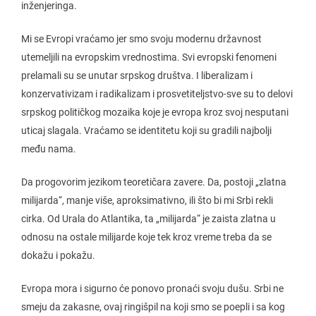
inženjeringa.
Mi se Evropi vraćamo jer smo svoju modernu državnost
utemeljili na evropskim vrednostima. Svi evropski fenomeni
prelamali su se unutar srpskog društva. I liberalizam i
konzervativizam i radikalizam i prosvetiteljstvo-sve su to delovi
srpskog političkog mozaika koje je evropa kroz svoj nesputani
uticaj slagala. Vraćamo se identitetu koji su gradili najbolji
među nama.
Da progovorim jezikom teoretičara zavere. Da, postoji „zlatna
milijarda“, manje više, aproksimativno, ili što bi mi Srbi rekli
cirka. Od Urala do Atlantika, ta „milijarda“ je zaista zlatna u
odnosu na ostale milijarde koje tek kroz vreme treba da se
dokažu i pokažu.
Evropa mora i sigurno će ponovo pronaći svoju dušu. Srbi ne
smeju da zakasne, ovaj ringišpil na koji smo se poepli i sa kog