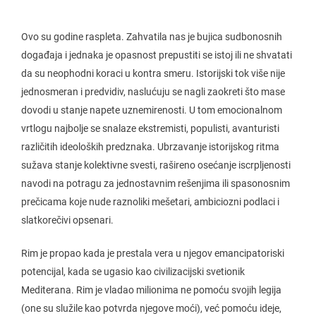
Ovo su godine raspleta. Zahvatila nas je bujica sudbonosnih
događaja i jednaka je opasnost prepustiti se istoj ili ne shvatati
da su neophodni koraci u kontra smeru. Istorijski tok više nije
jednosmeran i predvidiv, naslućuju se nagli zaokreti što mase
dovodi u stanje napete uznemirenosti. U tom emocionalnom
vrtlogu najbolje se snalaze ekstremisti, populisti, avanturisti
različitih ideoloških predznaka. Ubrzavanje istorijskog ritma
sužava stanje kolektivne svesti, rašireno osećanje iscrpljenosti
navodi na potragu za jednostavnim rešenjima ili spasonosnim
prečicama koje nude raznoliki mešetari, ambiciozni podlaci i
slatkorečivi opsenari.
Rim je propao kada je prestala vera u njegov emancipatoriski
potencijal, kada se ugasio kao civilizacijski svetionik
Mediterana. Rim je vladao milionima ne pomoću svojih legija
(one su služile kao potvrda njegove moći), već pomoću ideje,