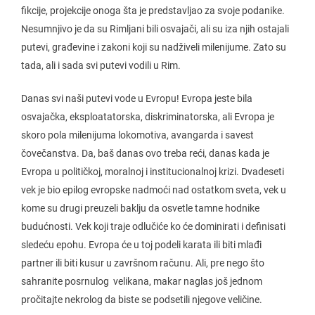
fikcije, projekcije onoga šta je predstavljao za svoje podanike.
Nesumnjivo je da su Rimljani bili osvajači, ali su iza njih ostajali
putevi, građevine i zakoni koji su nadživeli milenijume. Zato su
tada, ali i sada svi putevi vodili u Rim.
Danas svi naši putevi vode u Evropu! Evropa jeste bila
osvajačka, eksploatatorska, diskriminatorska, ali Evropa je
skoro pola milenijuma lokomotiva, avangarda i savest
čovečanstva. Da, baš danas ovo treba reći, danas kada je
Evropa u političkoj, moralnoj i institucionalnoj krizi. Dvadeseti
vek je bio epilog evropske nadmoći nad ostatkom sveta, vek u
kome su drugi preuzeli baklju da osvetle tamne hodnike
budućnosti. Vek koji traje odlučiće ko će dominirati i definisati
sledeću epohu. Evropa će u toj podeli karata ili biti mlađi
partner ili biti kusur u završnom računu. Ali, pre nego što
sahranite posrnulog velikana, makar naglas još jednom
pročitajte nekrolog da biste se podsetili njegove veličine.