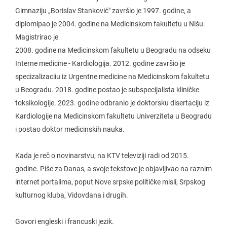
Gimnaziju „Borislav Stanković" završio je 1997. godine, a
diplomipao je 2004. godine na Medicinskom fakultetu u Nišu.
Magistrirao je
2008. godine na Medicinskom fakultetu u Beogradu na odseku
Interne medicine - Kardiologija. 2012. godine završio je
specizalizaciіu iz Urgentne medicine na Medicinskom fakultetu
u Beogradu. 2018. godine postao je subspecijalista kliničke
toksikologije. 2023. godine odbranio je doktorsku disertaciju iz
Kardiologije na Medicinskom fakultetu Univerziteta u Beogradu
i postao doktor medicinskih nauka.
Kada je reč o novinarstvu, na KTV televiziji radi od 2015.
godine. Piše za Danas, a svoje tekstove je objavljivao na raznim
internet portalima, poput Nove srpske političke misli, Srpskog
kulturnog kluba, Vidovdana i drugih.
Govori engleski i francuski jezik.