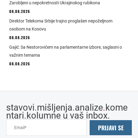
Zarobljeni u nepokretnosti Ukrajinskog rubikona
08.08.2026
Direktor Telekoma Srbije trajno proglašen nepoželjnom
osobom na Kosovu
08.08.2026
Gajić: Sa Nestorovićem na parlamentarne izbore, saglasni o
važnim temama
08.08.2026
stavovi
.
mišljenja
.
analize
.
kome
ntari
.
kolumne u vaš inbox.
PRIJAVI SE