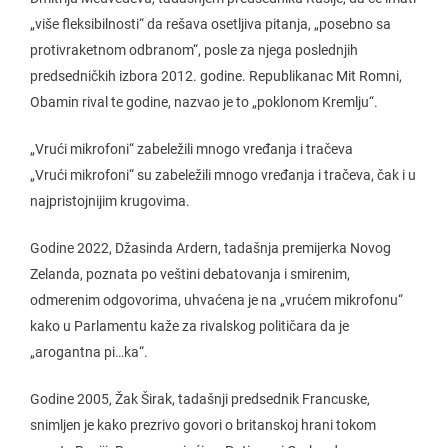
„više fleksibilnosti“ da rešava osetljiva pitanja, „posebno sa
protivraketnom odbranom“, posle za njega poslednjih
predsedničkih izbora 2012. godine. Republikanac Mit Romni,
Obamin rival te godine, nazvao je to „poklonom Kremlju“.
„Vrući mikrofoni“ zabeležili mnogo vređanja i tračeva
„Vrući mikrofoni“ su zabeležili mnogo vređanja i tračeva, čak i u
najpristojnijim krugovima.
Godine 2022, Džasinda Ardern, tadašnja premijerka Novog
Zelanda, poznata po veštini debatovanja i smirenim,
odmerenim odgovorima, uhvaćena je na „vrućem mikrofonu“
kako u Parlamentu kaže za rivalskog političara da je
„arogantna pi…ka“.
Godine 2005, Žak Širak, tadašnji predsednik Francuske,
snimljen je kako prezrivo govori o britanskoj hrani tokom