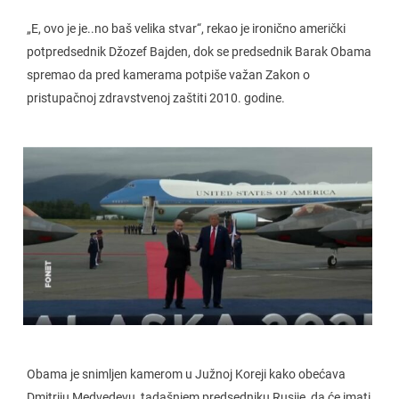
„E, ovo je je..no baš velika stvar“, rekao je ironično američki
potpredsednik Džozef Bajden, dok se predsednik Barak Obama
spremao da pred kamerama potpiše važan Zakon o
pristupačnoj zdravstvenoj zaštiti 2010. godine.
Obama je snimljen kamerom u Južnoj Koreji kako obećava
Dmitriju Medvedevu, tadašnjem predsedniku Rusije, da će imati