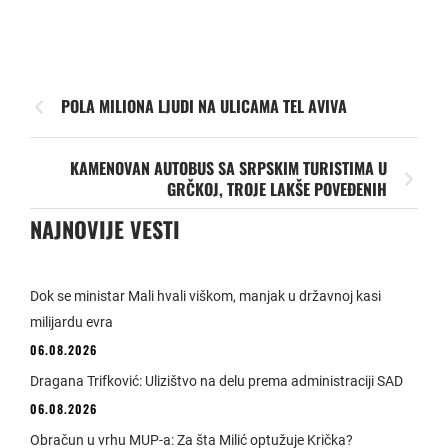
POLA MILIONA LJUDI NA ULICAMA TEL AVIVA
KAMENOVAN AUTOBUS SA SRPSKIM TURISTIMA U
GRČKOJ, TROJE LAKŠE POVEĐENIH
NAJNOVIJE VESTI
Dok se ministar Mali hvali viškom, manjak u državnoj kasi
milijardu evra
06.08.2026
Dragana Trifković: Ulizištvo na delu prema administraciji SAD
06.08.2026
Obračun u vrhu MUP-a: Za šta Milić optužuje Krička?