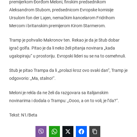
premijerkom Đorđom Meloni, finskim predsednikom
Aleksandrom Stubom, predsednicom Evropske komisije
Ursulom fon der Lajen, nemačkim kancelarom Fridrihom
Mercom i britanskim premijerom Kirom Starmerom.
Tramp je pohvalio Makronov ten. Rekao je da je Stub dobar
igrač golfa. Pitao je da li neko želi pitanja novinara „kada
ugalopiraju“ u prostoriju. Evropski lideri su se na to osmehnuli.
Stub je pitao Trampa da li „prolazi kroz ovo svaki dan“, Tramp je
odgovorio: „Ma, stalno!“.
Meloni je rekla da ne želi da razgovara sa italijanskim
novinarima i dodala o Trampu: „Oooo, a on to voli, je l’da?“.
Tekst: N1/Beta