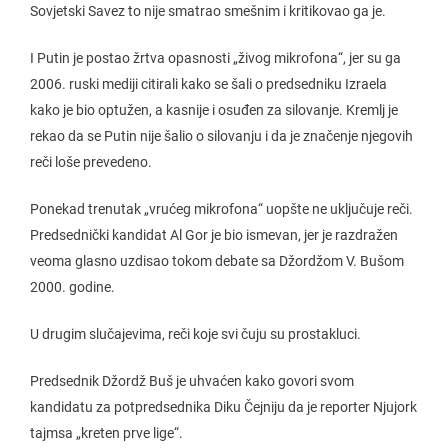
Sovjetski Savez to nije smatrao smešnim i kritikovao ga je.
I Putin je postao žrtva opasnosti „živog mikrofona“, jer su ga
2006. ruski mediji citirali kako se šali o predsedniku Izraela
kako je bio optužen, a kasnije i osuđen za silovanje. Kremlj je
rekao da se Putin nije šalio o silovanju i da je značenje njegovih
reči loše prevedeno.
Ponekad trenutak „vrućeg mikrofona“ uopšte ne uključuje reči.
Predsednički kandidat Al Gor je bio ismevan, jer je razdražen
veoma glasno uzdisao tokom debate sa Džordžom V. Bušom
2000. godine.
U drugim slučajevima, reči koje svi čuju su prostakluci.
Predsednik Džordž Buš je uhvaćen kako govori svom
kandidatu za potpredsednika Diku Čejniju da je reporter Njujork
tajmsa „kreten prve lige“.