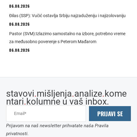
06.08.2026
Đilas (SSP): Vučić ostavlja Srbiju najzaduženiju i najizolovaniju
06.08.2026
Pastor (SVM):Izlazimo samostalno na izbore, potrebno vreme
za međusobno poverenje s Peterom Mađarom
06.08.2026
stavovi
.
mišljenja
.
analize
.
kome
ntari
.
kolumne u vaš inbox.
PRIJAVI SE
Prijavom na naš newsletter prihvatate naša Pravila
privatnosti.