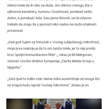
čelnici misle da ih niko ne sluša. što otkriva i mnogo šta o
njihovom karakteru, humoru i čovečnosti, ponekad nešto
dobro, a ponekad i loše. Kao javne ličnosti, oni bi odavno
trebalo da znaju da u javnosti niko realno ne može očekivati
privatnost.
„Kad god čujem za trenutak s ‘vrućeg (uključenog) mikrofona’,
moja prva reakcija je da to oni zaista misle, jer to nije prošlo
kroz ‘spoljni komunikacioni filter’ „, rekao je Bil Mekgovan,
osnivač i izvršni direktor kompanije „Clarity Media Group u
Njujorku“.
„Zato ljudi to toliko vole: Nema ništa autentičnije od onoga što
ne znajući kažu ispred ‘vrućeg mikrofona'“, dodao je on.