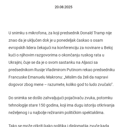
20.08.2025
U snimku s mikrofona, za koji predsednik Donald Tramp nije
znao da je uključen dok je u ponedeljak ćaskao s osam
evropskih lidera čekajući na konferenciju za novinare u Beloj
kući o njihovim razgovorima o okončanju ruskog rata u
Ukrajini, čuje se da je o svom sastanku na Aljasci sa
predsednikom Rusije Vladimirom Putinom rekao predsedniku
Francuske Emanuelu Makronu: „Mislim da želi da napravi
dogovor zbog mene – razumete, koliko god to ludo zvučalo“.
Do snimka se došlo zahvaljujući pojačivaču zvuka, potomku
tehnologije stare 150 godina, koji ima dugu istoriju otkrivanja
neželjenog i u najbolje režiranim političkim spektaklima.
Tako se može otkriti kako politika i diplomatija zvuče kada