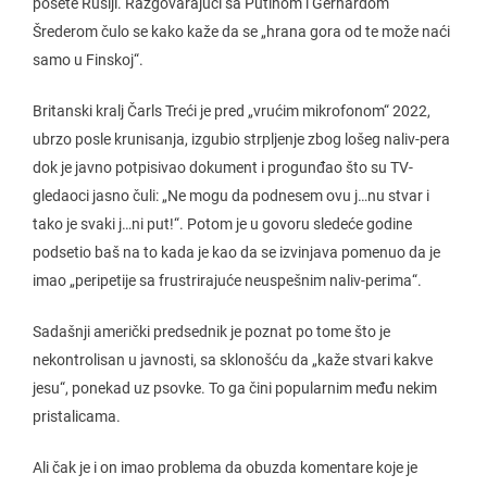
posete Rusiji. Razgovarajući sa Putinom i Gerhardom
Šrederom čulo se kako kaže da se „hrana gora od te može naći
samo u Finskoj“.
Britanski kralj Čarls Treći je pred „vrućim mikrofonom“ 2022,
ubrzo posle krunisanja, izgubio strpljenje zbog lošeg naliv-pera
dok je javno potpisivao dokument i progunđao što su TV-
gledaoci jasno čuli: „Ne mogu da podnesem ovu j…nu stvar i
tako je svaki j…ni put!“. Potom je u govoru sledeće godine
podsetio baš na to kada je kao da se izvinjava pomenuo da je
imao „peripetije sa frustrirajuće neuspešnim naliv-perima“.
Sadašnji američki predsednik je poznat po tome što je
nekontrolisan u javnosti, sa sklonošću da „kaže stvari kakve
jesu“, ponekad uz psovke. To ga čini popularnim među nekim
pristalicama.
Ali čak je i on imao problema da obuzda komentare koje je