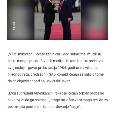
„Vrući mikrofoni“, često začinjeni video-snimcima, mučili su
lidere mnogo pre društvenih medija. Tokom tonske probe za
svoj nedeljni govor preko radija 1984. godine, na vrhuncu
Hladnog rata, predsednik SAD Ronald Regan se šalio o tome
da će objaviti napad na Sovjetski Savez.
„Moji sugrađani Amerikanci“, rekao je Regan tokom probe ne
shvatajući da ga snimaju, „drago mi je što vam mogu reći da za
pet minuta počinjemo bombardovanje Rusije“.