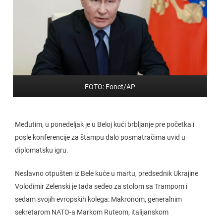
FOTO: Fonet/AP
Međutim, u ponedeljak je u Beloj kući brbljanje pre početka i
posle konferencije za štampu dalo posmatračima uvid u
diplomatsku igru.
Neslavno otpušten iz Bele kuće u martu, predsednik Ukrajine
Volodimir Zelenski je tada sedeo za stolom sa Trampom i
sedam svojih evropskih kolega: Makronom, generalnim
sekretarom NATO-a Markom Ruteom, italijanskom