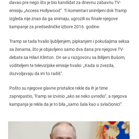
davao pre nego što je bio kandidat za dnevnu zabavnu TV-
emisiju „Access Hollywood“. Ti komentari snimljeni dok Tramp
izgleda nije znao da ga snimaju, ugrozili su finale njegove
kampanje za predsedničke izbore 2016. godine.
Tramp se tada hvalio ljubljenjem, pipkanjem i pokušajima seksa
sa ženama, što je objavljeno samo dva dana pre njegove TV-
debate sa Hilari Klinton. On se u razgovoru sa Bilijem Bušom,
voditeljem te televizijske emisije hvalio: „Kada si zvezda,
dozvoljavaju da im to radiš“.
Pošto su njegove glavne pristalice rekle da ih je time
zaprepastio, Tramp se izvinio „ako se neko uvredio“, a njegova
kampanja je rekla da je to bila „samo šala kao u svlačionici“.