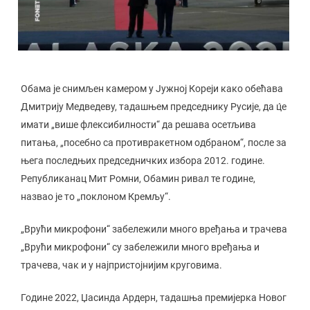
Обама је снимљен камером у Јужној Кореји како обећава
Дмитрију Медведеву, тадашњем председнику Русије, да ц́е
имати „више флексибилности“ да решава осетљива
питања, „посебно са противракетном одбраном“, после за
њега последњих председничких избора 2012. године.
Републиканац Мит Ромни, Обамин ривал те године,
назвао је то „поклоном Кремљу“.
„Врући микрофони“ забележили много вређања и трачева
„Врући микрофони“ су забележили много вређања и
трачева, чак и у најпристојнијим круговима.
Године 2022, Џасинда Ардерн, тадашња премијерка Новог