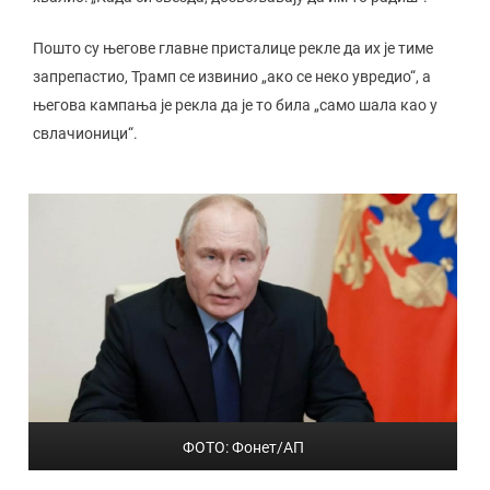
Пошто су његове главне присталице рекле да их је тиме
запрепастио, Трамп се извинио „ако се неко увредио“, а
његова кампања је рекла да је то била „само шала као у
свлачионици“.
ФОТО: Фонет/АП