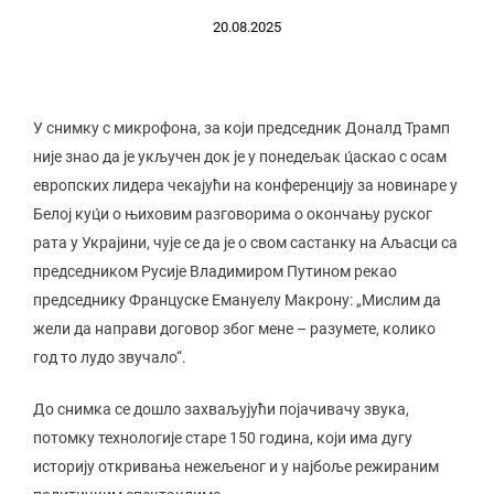
20.08.2025
У снимку с микрофона, за који председник Доналд Трамп
није знао да је укључен док је у понедељак ц́аскао с осам
европских лидера чекајући на конференцију за новинаре у
Белој куц́и о њиховим разговорима о окончању руског
рата у Украјини, чује се да је о свом састанку на Аљасци са
председником Русије Владимиром Путином рекао
председнику Француске Емануелу Макрону: „Мислим да
жели да направи договор због мене – разумете, колико
год то лудо звучало“.
До снимка се дошло захваљујући појачивачу звука,
потомку технологије старе 150 година, који има дугу
историју откривања нежељеног и у најбоље режираним