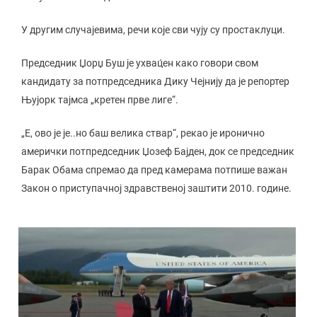
У другим случајевима, речи које сви чују су простаклуци.
Председник Џорџ Буш је ухвац́ен како говори свом
кандидату за потпредседника Дику Чејнију да је репортер
Њујорк тајмса „кретен прве лиге“.
„Е, ово је је..но баш велика ствар“, рекао је иронично
амерички потпредседник Џозеф Бајден, док се председник
Барак Обама спремао да пред камерама потпише важан
Закон о приступачној здравственој заштити 2010. године.