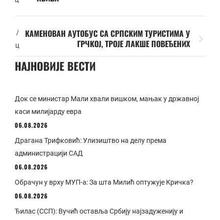
КАМЕНОВАН АУТОБУС СА СРПСКИМ ТУРИСТИМА У
/
ГРЧКОЈ, ТРОЈЕ ЛАКШЕ ПОВЕЂЕНИХ
ц
НАЈНОВИЈЕ ВЕСТИ
Док се министар Мали хвали вишком, мањак у државној
каси милијарду евра
06.08.2026
Драгана Трифковић: Улизиштво на делу према
администрацији САД
06.08.2026
Обрачун у врху МУП-а: За шта Милић оптужује Кричка?
06.08.2026
Ђилас (ССП): Вучић оставља Србију најзадуженију и