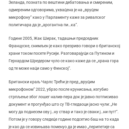
Зеланда, позната по вештини дебатовања и смиреним,
одмереним одговорима, ухвац́ена је на „вруц́ем
микрофону“ како у Парламенту каже за ривалског
политичара да је „арогантна пи…ка“.
Године 2005, Жак Ширак, тадашњи председник
Француске, снимљен је како презриво говори о британској
храни током посете Русији. Разговарајуц́и са Путином и
Герхардом Шредером чуло се како каже да се „храна гора
од те може нац́и само у Финској“.
Британски краљ Чарлс Трећи је пред „вруц́им
микрофоном“ 2022, убрзо после крунисања, изгубио
стрпљење због лошег налив-пера док је јавно потписивао
документ и прогунђао што су ТВ-гледаоци јасно чули: „Не
могу да поднесем ову ј…ну ствар и тако је сваки ј…ни пут!“.
Потом је у говору следец́е године подсетио баш на то када
је као да се извињава поменуо да је имао „перипетије са