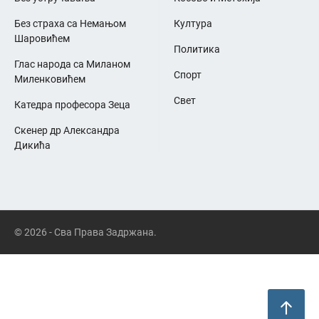
Без страха са Немањом
Култура
Шаровићем
Политика
Глас народа са Миланом
Спорт
Миленковићем
Свет
Катедра професора Зеца
Скенер др Александра
Дикића
© 2026 - Сва Права Задржана.