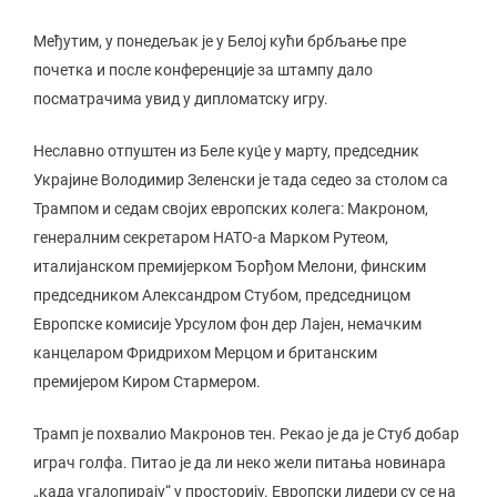
Међутим, у понедељак је у Белој кући брбљање пре
почетка и после конференције за штампу дало
посматрачима увид у дипломатску игру.
Неславно отпуштен из Беле куц́е у марту, председник
Украјине Володимир Зеленски је тада седео за столом са
Трампом и седам својих европских колега: Макроном,
генералним секретаром НАТО-а Марком Рутеом,
италијанском премијерком Ђорђом Мелони, финским
председником Александром Стубом, председницом
Европске комисије Урсулом фон дер Лајен, немачким
канцеларом Фридрихом Мерцом и британским
премијером Киром Стармером.
Трамп је похвалио Макронов тен. Рекао је да је Стуб добар
играч голфа. Питао је да ли неко жели питања новинара
„када угалопирају“ у просторију. Европски лидери су се на