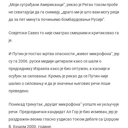
„Моји суграђани Американци“, рекао је Реган током пробе
не схватајуц́и да га снимају, „драго ми је што вам могу рец́и
да за пет минута почињемо бомбардовање Русије“.
Совјетски Савез то није сматрао смешним и критиковао га
је.
И Путин је постао жртва опасности „живог микрофона“, јер
су га 2006. руски медији цитирали како се шали о
председнику Израела како је био оптужен, а касније и
осуђен за силовање. Кремљ је рекао да се Путин није
шалио о силовању и да је значење његових речи лоше
преведено.
Понекад тренутак „вруц́ег микрофона“ уопште не укључује
речи. Председнички кандидат Ал Гор је био исмеван, јер је
раздражен веома гласно уздисао током дебате са Џорџом
В. Бушом 2000. године.