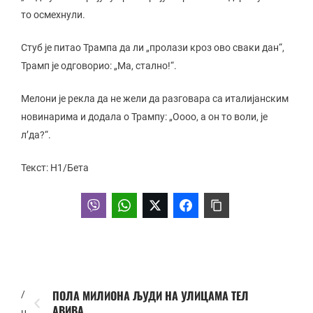
то осмехнули.
Стуб је питао Трампа да ли „пролази кроз ово сваки дан“,
Трамп је одговорио: „Ма, стално!“.
Мелони је рекла да не жели да разговара са италијанским
новинарима и додала о Трампу: „Оооо, а он то воли, је
л’да?“.
Текст: Н1/Бета
ПОЛА МИЛИОНА ЉУДИ НА УЛИЦАМА ТЕЛ
/
АВИВА
ц