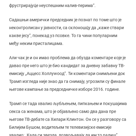
фрустрирајуц́е неуспешним налив-перима“.
Садашњи амерички председник је познат по томе што је
неконтролисан у јавности, са склоношц́у да „каже ствари
какве јесу“, понекад уз псовке. То га чини популарним
међу неким присталицама.
Али чак је и он имао проблема да обузда коментаре које је
давао пре него што је био кандидат за дневну забавну ТВ-
емисију „Аццесс Холлywоод“. Ти коментари снимљени док
Трамп изгледа није знао да га снимају, угрозили су финале
његове кампање за председничке изборе 2016. године.
Трамп се тада хвалио љубљењем, пипкањем и покушајима
секса са женама, што је објављено само два дана пре
његове ТВ-дебате са Хилари Клинтон. Он се у разговору са
Билијем Бушом, водитељем те телевизијске емисије
хвалио: „Када си звезда, дозвољавају да им то радиш“.