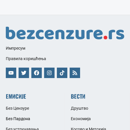
Импресум
Правила коришћења
ЕМИСИЈЕ
ВЕСТИ
Без Цензуре
Друштво
Без Пардона
Економија
Без устручавања
Косово и Метохија