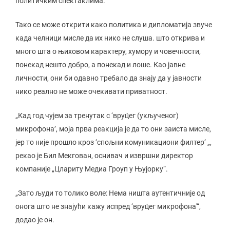
политичким спектаклима.
Тако се може открити како политика и дипломатија звуче
када челници мисле да их нико не слуша. што открива и
много шта о њиховом карактеру, хумору и човечности,
понекад нешто добро, а понекад и лоше. Као јавне
личности, они би одавно требало да знају да у јавности
нико реално не може очекивати приватност.
„Кад год чујем за тренутак с ‘вруц́ег (укљученог)
микрофона’, моја прва реакција је да то они заиста мисле,
јер то није прошло кроз ‘спољни комуникациони филтер’ „,
рекао је Бил Мекгован, оснивач и извршни директор
компаније „Цларитy Медиа Гроуп у Њујорку“.
„Зато људи то толико воле: Нема ништа аутентичније од
онога што не знајући кажу испред ‘вруц́ег микрофона'“,
додао је он.