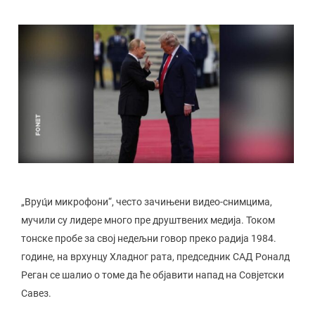
„Вруц́и микрофони“, често зачињени видео-снимцима,
мучили су лидере много пре друштвених медија. Током
тонске пробе за свој недељни говор преко радија 1984.
године, на врхунцу Хладног рата, председник САД Роналд
Реган се шалио о томе да ће објавити напад на Совјетски
Савез.