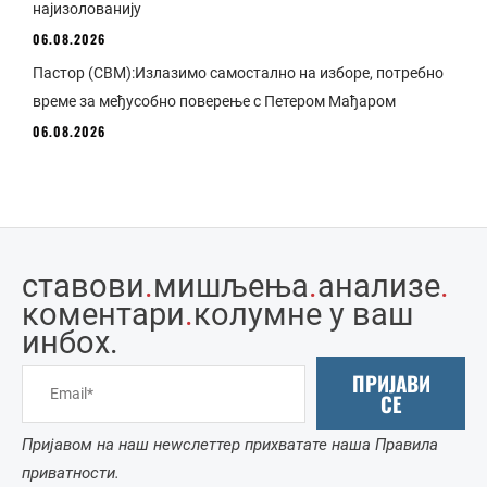
најизолованију
06.08.2026
Пастор (СВМ):Излазимо самостално на изборе, потребно
време за међусобно поверење с Петером Мађаром
06.08.2026
ставови
.
мишљења
.
анализе
.
коментари
.
колумне у ваш
инбоx.
ПРИЈАВИ
СЕ
Пријавом на наш неwслеттер прихватате наша Правила
приватности.