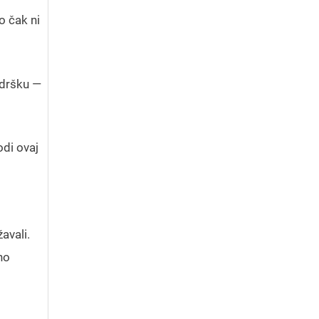
o čak ni
odršku —
odi ovaj
avali.
no