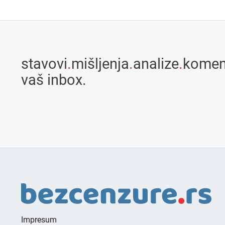
stavovi
.
mišljenja
.
analize
.
komen
vaš inbox.
Impresum