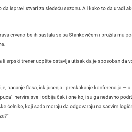
a ispravi stvari za sledeću sezonu. Ali kako to da uradi ak
ava crveno-belih sastala se sa Stankovićem i pružila mu p
ne.
 li srpski trener uopšte ostavlja utisak da je sposoban da v
ije, bacanje flaša, isključenja i preskakanje konferencija — u
puca“, nervira sve i odbija čak i one koji su ga nedavno podrž
pske čelnike, koji sada moraju da odgovaraju na sasvim logič
zu?“