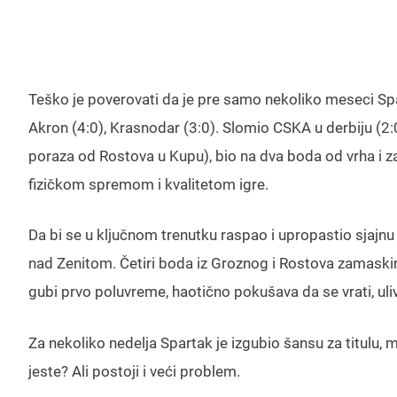
Teško je poverovati da je pre samo nekoliko meseci Spart
Akron (4:0), Krasnodar (3:0). Slomio CSKA u derbiju (2:
poraza od Rostova u Kupu), bio na dva boda od vrha i z
fizičkom spremom i kvalitetom igre.
Da bi se u ključnom trenutku raspao i upropastio sjajnu
nad Zenitom. Četiri boda iz Groznog i Rostova zamaskira
gubi prvo poluvreme, haotično pokušava da se vrati, uli
Za nekoliko nedelja Spartak je izgubio šansu za titulu, m
jeste? Ali postoji i veći problem.