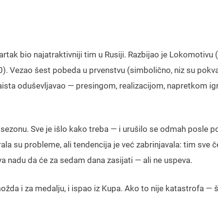
ak bio najatraktivniji tim u Rusiji. Razbijao je Lokomotivu (
0). Vezao šest pobeda u prvenstvu (simbolično, niz su pokva
aista oduševljavao — presingom, realizacijom, napretkom ig
 sezonu. Sve je išlo kako treba — i urušilo se odmah posle 
la su probleme, ali tendencija je već zabrinjavala: tim sve 
va nadu da će za sedam dana zasijati — ali ne uspeva.
ožda i za medalju, i ispao iz Kupa. Ako to nije katastrofa — 