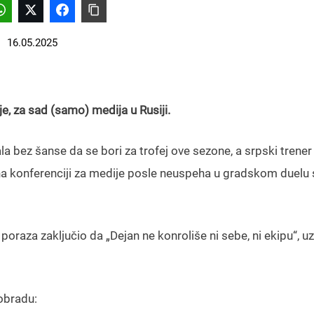
16.05.2025
je, za sad (samo) medija u Rusiji.
 bez šanse da se bori za trofej ove sezone, a srpski trener
a konferenciji za medije posle neuspeha u gradskom duelu 
oraza zaključio da „Dejan ne konroliše ni sebe, ni ekipu“, uz
obradu: