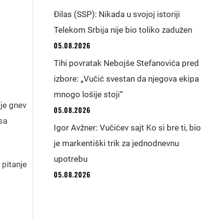
Đilas (SSP): Nikada u svojoj istoriji
Telekom Srbija nije bio toliko zadužen
05.08.2026
Tihi povratak Nebojše Stefanovića pred
izbore: „Vučić svestan da njegova ekipa
mnogo lošije stoji“
 je gnev
05.08.2026
sa
Igor Avžner: Vučićev sajt Ko si bre ti, bio
je markentiški trik za jednodnevnu
upotrebu
 pitanje
05.08.2026