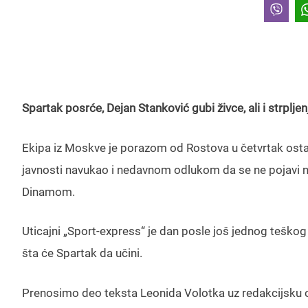
Spartak posrće, Dejan Stanković gubi živce, ali i strpljen
Ekipa iz Moskve je porazom od Rostova u četvrtak ostala
javnosti navukao i nedavnom odlukom da se ne pojavi n
Dinamom.
Uticajni „Sport-express“ je dan posle još jednog teškog p
šta će Spartak da učini.
Prenosimo deo teksta Leonida Volotka uz redakcijsku 