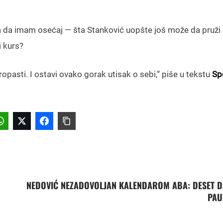
va da imam osećaj — šta Stanković uopšte još može da pruži
i kurs?
pasti. I ostavi ovako gorak utisak o sebi,“ piše u tekstu
Sp
NEDOVIĆ NEZADOVOLJAN KALENDAROM ABA: DESET 
PAU