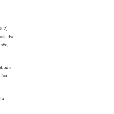
5:2),
rila dva
rača,
pobede
češće
šta