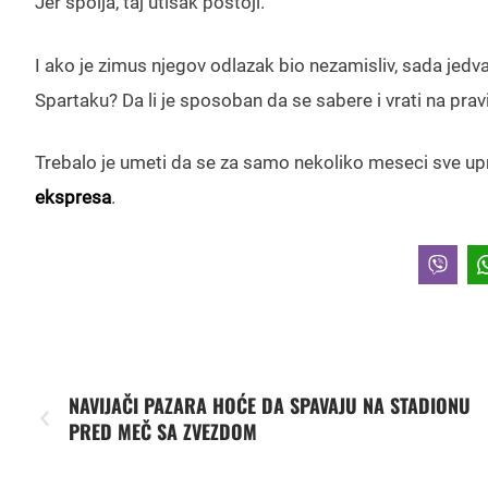
Jer spolja, taj utisak postoji.
I ako je zimus njegov odlazak bio nezamisliv, sada jed
Spartaku? Da li je sposoban da se sabere i vrati na prav
Trebalo je umeti da se za samo nekoliko meseci sve upro
ekspresa
.
NAVIJAČI PAZARA HOĆE DA SPAVAJU NA STADIONU
PRED MEČ SA ZVEZDOM