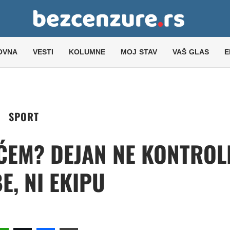
OVNA
VESTI
KOLUMNE
MOJ STAV
VAŠ GLAS
E
SPORT
ĆEM? DEJAN NE KONTROL
E, NI EKIPU