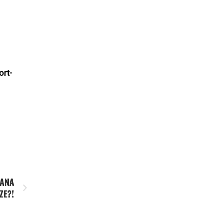
ort-
DANA
ZE?!