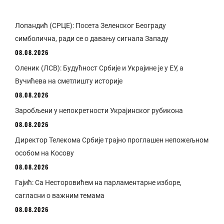
Лопандић (СРЦЕ): Посета Зеленског Београду
симболична, ради се о давању сигнала Западу
08.08.2026
Оленик (ЛСВ): Будућност Србије и Украјине је у ЕУ, а
Вучићева на сметлишту историје
08.08.2026
Заробљени у непокретности Украјинског рубикона
08.08.2026
Директор Телекома Србије трајно проглашен непожељном
особом на Косову
08.08.2026
Гајић: Са Несторовићем на парламентарне изборе,
сагласни о важним темама
08.08.2026