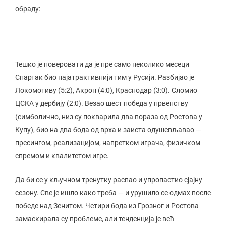
обраду:
Тешко је поверовати да је пре само неколико месеци
Спартак био најатрактивнији тим у Русији. Разбијао је
Локомотиву (5:2), Акрон (4:0), Краснодар (3:0). Сломио
ЦСКА у дербију (2:0). Везао шест победа у првенству
(симболично, низ су покварила два пораза од Ростова у
Купу), био на два бода од врха и заиста одушевљавао —
пресингом, реализацијом, напретком играча, физичком
спремом и квалитетом игре.
Да би се у кључном тренутку распао и упропастио сјајну
сезону. Све је ишло како треба — и урушило се одмах после
победе над Зенитом. Четири бода из Грозног и Ростова
замаскирала су проблеме, али тенденција је већ