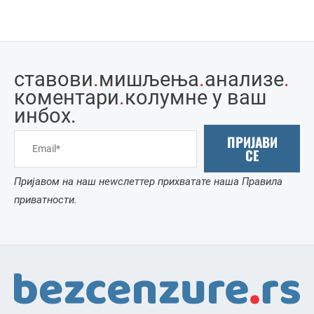
ставови
.
мишљења
.
анализе
.
коментари
.
колумне у ваш
инбоx.
ПРИЈАВИ
СЕ
Пријавом на наш неwслеттер прихватате наша Правила
приватности.