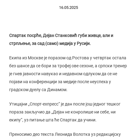
16.05.2025
Спартак посрће, Дејан Станковић губи живце, али и
стрпљење, за сад (само) медија у Русији.
Екипа из Москве је поразом од Ростова у четвртак остала
без шансе да се бори за трофеј ове сезоне, а српски тренер
је гнев јавности навукао и недавном одлуком да се не
појави на конференцији за медије после неуспеха у
градском дуелу са Динамом.
Утицајни „Спорт-еxпресс“ је дан после још једног тешког
пораза закључио да „Дејан не конролише ни себе, ни
екипу“, уз питање шта ће Спартак да учини.
Преносимо део текста Леонида Волотка уз редакцијску