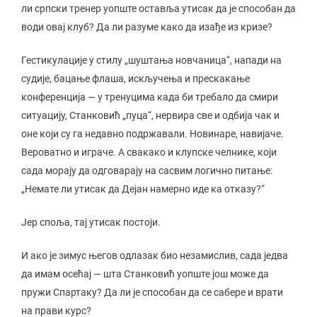
ли српски тренер уопште оставља утисак да је способан да
води овај клуб? Да ли разуме како да изађе из кризе?
Гестикулације у стилу „шуштања новчаница“, напади на
судије, бацање флаша, искључења и прескакање
конференција — у тренуцима када би требало да смири
ситуацију, Станковић „пуца“, нервира све и одбија чак и
оне који су га недавно подржавали. Новинаре, навијаче.
Вероватно и играче. А свакако и клупске челнике, који
сада морају да одговарају на сасвим логично питање:
„Немате ли утисак да Дејан намерно иде ка отказу?“
Јер споља, тај утисак постоји.
И ако је зимус његов одлазак био незамислив, сада једва
да имам осећај — шта Станковић уопште још може да
пружи Спартаку? Да ли је способан да се сабере и врати
на прави курс?