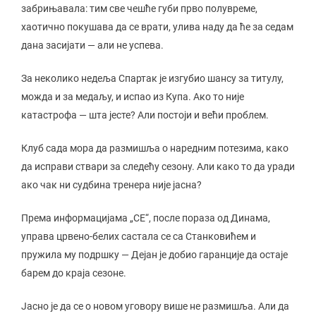
забрињавала: тим све чешће губи прво полувреме,
хаотично покушава да се врати, улива наду да ће за седам
дана засијати — али не успева.
За неколико недеља Спартак је изгубио шансу за титулу,
можда и за медаљу, и испао из Купа. Ако то није
катастрофа — шта јесте? Али постоји и већи проблем.
Клуб сада мора да размишља о наредним потезима, како
да исправи ствари за следећу сезону. Али како то да уради
ако чак ни судбина тренера није јасна?
Према информацијама „СЕ“, после пораза од Динама,
управа црвено-белих састала се са Станковићем и
пружила му подршку — Дејан је добио гаранције да остаје
барем до краја сезоне.
Јасно је да се о новом уговору више не размишља. Али да