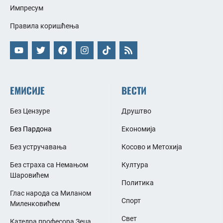
Импресум
Правила коришћења
ЕМИСИЈЕ
ВЕСТИ
Без Цензуре
Друштво
Без Пардона
Економија
Без устручавања
Косово и Метохија
Без страха са Немањом
Култура
Шаровићем
Политика
Глас народа са Миланом
Спорт
Миленковићем
Свет
Катедра професора Зеца