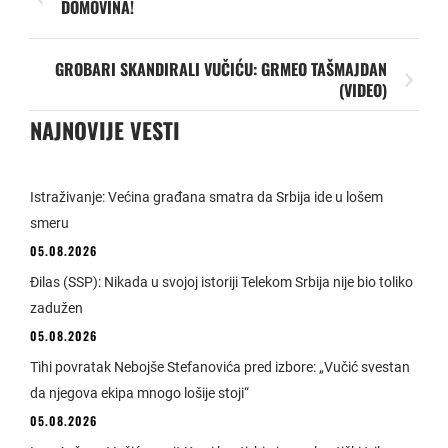
DOMOVINA!
GROBARI SKANDIRALI VUČIĆU: GRMEO TAŠMAJDAN
(VIDEO)
NAJNOVIJE VESTI
Istraživanje: Većina građana smatra da Srbija ide u lošem
smeru
05.08.2026
Đilas (SSP): Nikada u svojoj istoriji Telekom Srbija nije bio toliko
zadužen
05.08.2026
Tihi povratak Nebojše Stefanovića pred izbore: „Vučić svestan
da njegova ekipa mnogo lošije stoji“
05.08.2026