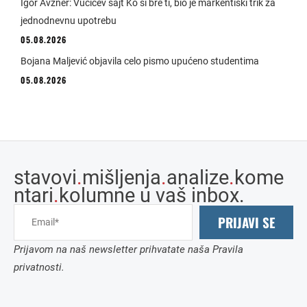
Igor Avžner: Vučićev sajt Ko si bre ti, bio je markentiški trik za
jednodnevnu upotrebu
05.08.2026
Bojana Maljević objavila celo pismo upućeno studentima
05.08.2026
stavovi
.
mišljenja
.
analize
.
kome
ntari
.
kolumne u vaš inbox.
PRIJAVI SE
Prijavom na naš newsletter prihvatate naša Pravila
privatnosti.