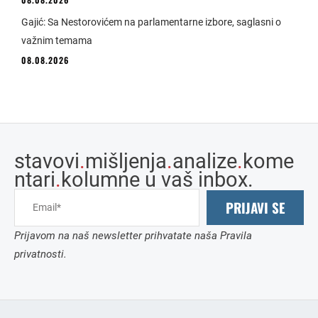
Gajić: Sa Nestorovićem na parlamentarne izbore, saglasni o
važnim temama
08.08.2026
stavovi
.
mišljenja
.
analize
.
kome
ntari
.
kolumne u vaš inbox.
PRIJAVI SE
Prijavom na naš newsletter prihvatate naša Pravila
privatnosti.