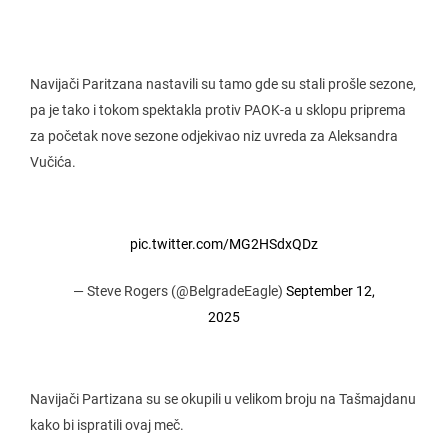
Navijači Paritzana nastavili su tamo gde su stali prošle sezone,
pa je tako i tokom spektakla protiv PAOK-a u sklopu priprema
za početak nove sezone odjekivao niz uvreda za Aleksandra
Vučića.
pic.twitter.com/MG2HSdxQDz
— Steve Rogers (@BelgradeEagle)
September 12,
2025
Navijači Partizana su se okupili u velikom broju na Tašmajdanu
kako bi ispratili ovaj meč.