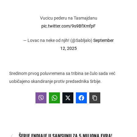
Vucicu pederu na Tasmajdanu
pic.twitter.com/9s9BfXmfpF
— Lovac na neke od njih! (@Sabljalo)
September
12, 2025
Sredinom prvog poluvremena sa tribina se čulo sada već
uobičajeno skandiranje protiv predsednika Srbije.
ŠERIF ENDIAJE U SAMSUNU ZA 5 MILIONA EVRA!