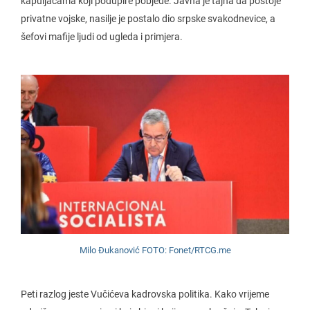
kapuljačama koji podupire pobjede. Javna je tajna da postoje
privatne vojske, nasilje je postalo dio srpske svakodnevice, a
šefovi mafije ljudi od ugleda i primjera.
Milo Đukanović FOTO: Fonet/RTCG.me
Peti razlog jeste Vučićeva kadrovska politika. Kako vrijeme