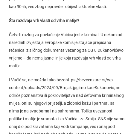
kao 90-ih, već zbog nepravde i obijesti aktuelne vlasti.
Šta razdvaja vrh vlasti od vrha mafije?
Četvrti razlog za povlačenje Vučića jeste kriminal. U nekom od
narednih izvještaja Evropske komisije stajaće prepisana
rečenica iz sličnog dokumenta vezanog za CG u Đukanovićevo
vrijeme – da nema jasne linije koja razdvaja vrh vlasti od vrha
mafije.
I Vučić se, ne možda tako bezohttps://bezcenzure.rs/wp-
content/uploads/2024/09/Brnjak.jpgirno kao Đukanović, ne
odriče poznanstva ili pokroviteljstva nad šefovima kriminalnog
miljea, oni su njegovi prijatelji, a zlobnici kažu i partneri, sa
njima je na svadbama i na sahranama. Tolika uvezanost
politike i mafije je sramota i za Vučića i za Srbiju. SNS nije samo
onaj dio pod kravatama koji vodi kampanje, već i onaj pod