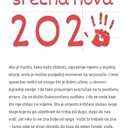
Ako je Vućiću, kako kažu zlobnici, najvažnije mjesto u srpskoj
istoriji, onda je možda posljednji momenat da se povuče. I time
spase bar nešto od onoga što je dobro učinio, u obnovi i
izgradnji zemlje. I da tako preusmjeri svoj točak na tu pozitivnu
stranu. Da ne doživi Đukanovićevu sudbinu. I da se onda kaje
što nije otišao na vrijeme. Što je umjesto kritičara slušao svoje
sluge koje su ga ubjeđivale da treba još dugo, dugo da nas
vodi. Jer niko to ne zna bolje od njega. Vučić bi trebalo da zna
– tamo gdje se stvari dovedu do toga da jedan čovjek, vođa,