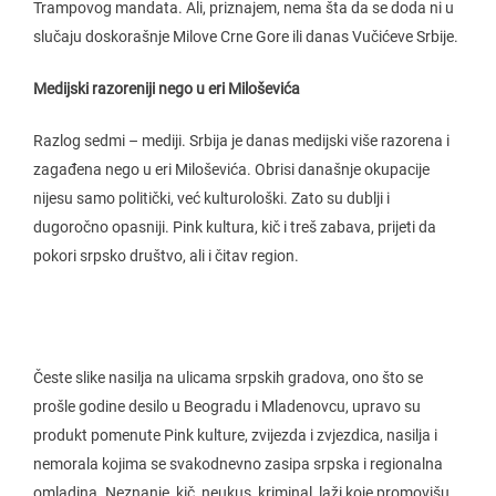
Trampovog mandata. Ali, priznajem, nema šta da se doda ni u
slučaju doskorašnje Milove Crne Gore ili danas Vučićeve Srbije.
Medijski razoreniji nego u eri Miloševića
Razlog sedmi – mediji. Srbija je danas medijski više razorena i
zagađena nego u eri Miloševića. Obrisi današnje okupacije
nijesu samo politički, već kulturološki. Zato su dublji i
dugoročno opasniji. Pink kultura, kič i treš zabava, prijeti da
pokori srpsko društvo, ali i čitav region.
Česte slike nasilja na ulicama srpskih gradova, ono što se
prošle godine desilo u Beogradu i Mladenovcu, upravo su
produkt pomenute Pink kulture, zvijezda i zvjezdica, nasilja i
nemorala kojima se svakodnevno zasipa srpska i regionalna
omladina. Neznanje, kič, neukus, kriminal, laži koje promovišu