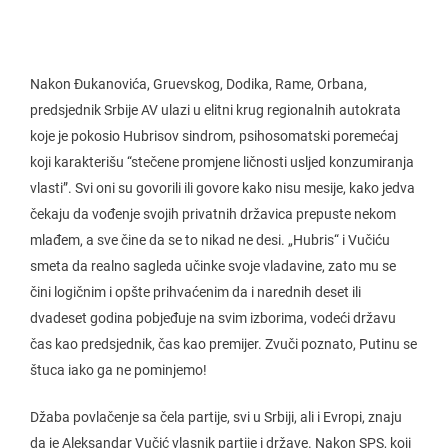
Nakon Đukanovića, Gruevskog, Dodika, Rame, Orbana,
predsjednik Srbije AV ulazi u elitni krug regionalnih autokrata
koje je pokosio Hubrisov sindrom, psihosomatski poremećaj
koji karakterišu “stečene promjene ličnosti usljed konzumiranja
vlasti”. Svi oni su govorili ili govore kako nisu mesije, kako jedva
čekaju da vođenje svojih privatnih državica prepuste nekom
mlađem, a sve čine da se to nikad ne desi. „Hubris“ i Vučiću
smeta da realno sagleda učinke svoje vladavine, zato mu se
čini logičnim i opšte prihvaćenim da i narednih deset ili
dvadeset godina pobjeđuje na svim izborima, vodeći državu
čas kao predsjednik, čas kao premijer. Zvuči poznato, Putinu se
štuca iako ga ne pominjemo!
Džaba povlačenje sa čela partije, svi u Srbiji, ali i Evropi, znaju
da je Aleksandar Vučić vlasnik partije i države. Nakon SPS, koji