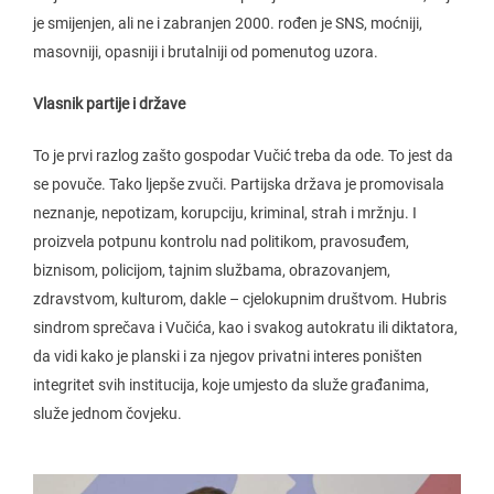
je smijenjen, ali ne i zabranjen 2000. rođen je SNS, moćniji,
masovniji, opasniji i brutalniji od pomenutog uzora.
Vlasnik partije i države
To je prvi razlog zašto gospodar Vučić treba da ode. To jest da
se povuče. Tako ljepše zvuči. Partijska država je promovisala
neznanje, nepotizam, korupciju, kriminal, strah i mržnju. I
proizvela potpunu kontrolu nad politikom, pravosuđem,
biznisom, policijom, tajnim službama, obrazovanjem,
zdravstvom, kulturom, dakle – cjelokupnim društvom. Hubris
sindrom sprečava i Vučića, kao i svakog autokratu ili diktatora,
da vidi kako je planski i za njegov privatni interes poništen
integritet svih institucija, koje umjesto da služe građanima,
služe jednom čovjeku.