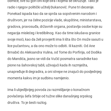
odmiče, sve su gori oni koje bira i kojima se okružuje. Tako je
radio i njegov politički učitelj Đukanović. Pune tri decenije.
Ponekad ispada kao da se sprda sa sopstvenim narodom i
društvom, jer na čelne pozicije vlade, skupštine, ministarstava,
gradova, pravosuđa, državnih organa, postavlja osobe koje su
negacija mislećeg i kredibilnog. Kao da time iskušava granice
svoje moći, kao da želi provjeriti ima li išta što On može sasuti u
lice pučantsvu, a da ono može to odbiti. Ili kazniti. Od Ane
Brnabić do Aleksandra Vulina, od Tome do Porfirija, od Dodika
do Mandića, jasno se vidi da Vučić posmatra saradnike kao
pione na šahovskoj tabli, uživajući kada ih razmješta,
unapređuje ili degradira, a oni strepe ne znajući do posljednjeg
momenta kakvu im je sudbinu namijenio.
Ima li ubjedljivijeg povoda za razmišljanje o konačnom
povlačenju šefa Srbije od tužne slike današnjeg srpskog
društva. To je šesti razlog.