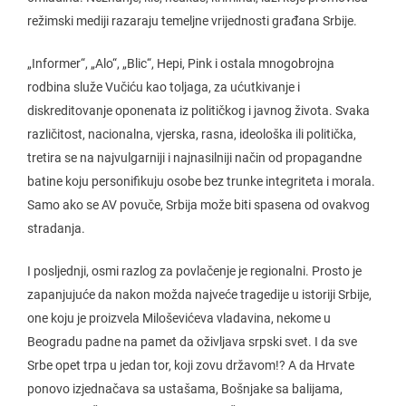
režimski mediji razaraju temeljne vrijednosti građana Srbije.
„Informer“, „Alo“, „Blic“, Hepi, Pink i ostala mnogobrojna
rodbina služe Vučiću kao toljaga, za ućutkivanje i
diskreditovanje oponenata iz političkog i javnog života. Svaka
različitost, nacionalna, vjerska, rasna, ideološka ili politička,
tretira se na najvulgarniji i najnasilniji način od propagandne
batine koju personifikuju osobe bez trunke integriteta i morala.
Samo ako se AV povuče, Srbija može biti spasena od ovakvog
stradanja.
I posljednji, osmi razlog za povlačenje je regionalni. Prosto je
zapanjujuće da nakon možda najveće tragedije u istoriji Srbije,
one koju je proizvela Miloševićeva vladavina, nekome u
Beogradu padne na pamet da oživljava srpski svet. I da sve
Srbe opet trpa u jedan tor, koji zovu državom!? A da Hrvate
ponovo izjednačava sa ustašama, Bošnjake sa balijama,