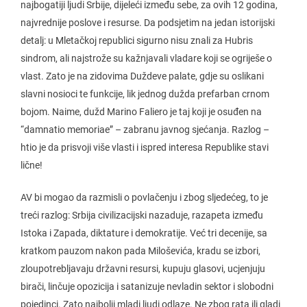
najbogatiji ljudi Srbije, dijeleći između sebe, za ovih 12 godina,
najvrednije poslove i resurse. Da podsjetim na jedan istorijski
detalj: u Mletačkoj republici sigurno nisu znali za Hubris
sindrom, ali najstrože su kažnjavali vladare koji se ogriješe o
vlast. Zato je na zidovima Duždeve palate, gdje su oslikani
slavni nosioci te funkcije, lik jednog dužda prefarban crnom
bojom. Naime, dužd Marino Faliero je taj koji je osuđen na
“damnatio memoriae” – zabranu javnog sjećanja. Razlog –
htio je da prisvoji više vlasti i ispred interesa Republike stavi
lične!
AV bi mogao da razmisli o povlačenju i zbog sljedećeg, to je
treći razlog: Srbija civilizacijski nazaduje, razapeta između
Istoka i Zapada, diktature i demokratije. Već tri decenije, sa
kratkom pauzom nakon pada Miloševića, kradu se izbori,
zloupotrebljavaju državni resursi, kupuju glasovi, ucjenjuju
birači, linčuje opozicija i satanizuje nevladin sektor i slobodni
pojedinci. Zato najbolji mladi ljudi odlaze. Ne zbog rata ili gladi