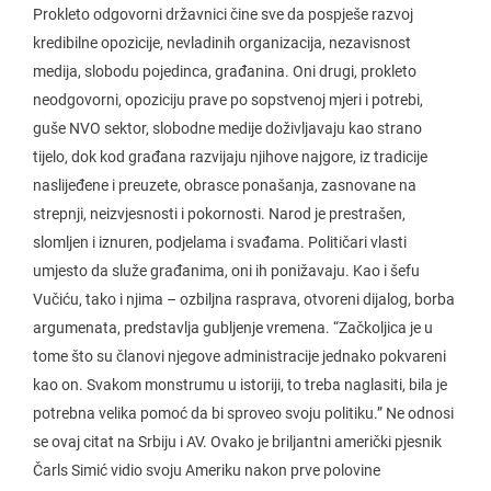
Prokleto odgovorni državnici čine sve da pospješe razvoj
kredibilne opozicije, nevladinih organizacija, nezavisnost
medija, slobodu pojedinca, građanina. Oni drugi, prokleto
neodgovorni, opoziciju prave po sopstvenoj mjeri i potrebi,
guše NVO sektor, slobodne medije doživljavaju kao strano
tijelo, dok kod građana razvijaju njihove najgore, iz tradicije
naslijeđene i preuzete, obrasce ponašanja, zasnovane na
strepnji, neizvjesnosti i pokornosti. Narod je prestrašen,
slomljen i iznuren, podjelama i svađama. Političari vlasti
umjesto da služe građanima, oni ih ponižavaju. Kao i šefu
Vučiću, tako i njima – ozbiljna rasprava, otvoreni dijalog, borba
argumenata, predstavlja gubljenje vremena. “Začkoljica je u
tome što su članovi njegove administracije jednako pokvareni
kao on. Svakom monstrumu u istoriji, to treba naglasiti, bila je
potrebna velika pomoć da bi sproveo svoju politiku.” Ne odnosi
se ovaj citat na Srbiju i AV. Ovako je briljantni američki pjesnik
Čarls Simić vidio svoju Ameriku nakon prve polovine