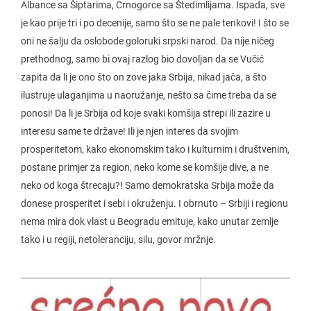
Albance sa Šiptarima, Crnogorce sa Štedimlijama. Ispada, sve
je kao prije tri i po decenije, samo što se ne pale tenkovi! I što se
oni ne šalju da oslobode goloruki srpski narod. Da nije ničeg
prethodnog, samo bi ovaj razlog bio dovoljan da se Vučić
zapita da li je ono što on zove jaka Srbija, nikad jača, a što
ilustruje ulaganjima u naoružanje, nešto sa čime treba da se
ponosi! Da li je Srbija od koje svaki komšija strepi ili zazire u
interesu same te države! Ili je njen interes da svojim
prosperitetom, kako ekonomskim tako i kulturnim i društvenim,
postane primjer za region, neko kome se komšije dive, a ne
neko od koga štrecaju?! Samo demokratska Srbija može da
donese prosperitet i sebi i okruženju. I obrnuto – Srbiji i regionu
nema mira dok vlast u Beogradu emituje, kako unutar zemlje
tako i u regiji, netoleranciju, silu, govor mržnje.