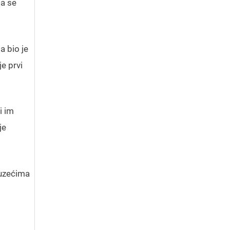
da se
a bio je
e prvi
i im
je
duzećima