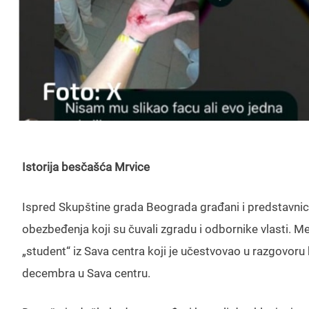
Istorija besčašća Mrvice
Ispred Skupštine grada Beograda građani i predstavnici
obezbeđenja koji su čuvali zgradu i odbornike vlasti. 
„student“ iz Sava centra koji je učestvovao u razgovoru
decembra u Sava centru.