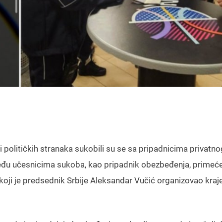
 političkih stranaka sukobili su se sa pripadnicima privatno
Među učesnicima sukoba, kao pripadnik obezbeđenja, primećen
 koji je predsednik Srbije Aleksandar Vučić organizovao kra