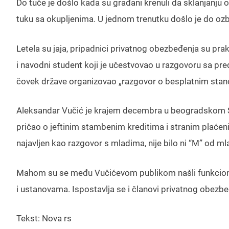
Do tuče je došlo kada su građani krenuli da sklanjanju o
tuku sa okupljenima. U jednom trenutku došlo je do ozbi
Letela su jaja, pripadnici privatnog obezbeđenja su p
i navodni student koji je učestvovao u razgovoru sa pr
čovek države organizovao „razgovor o besplatnim sta
Aleksandar Vučić je krajem decembra u beogradskom Sav
pričao o jeftinim stambenim kreditima i stranim plaćeni
najavljen kao razgovor s mladima, nije bilo ni “M” od ml
Mahom su se među Vučićevom publikom našli funkcioneri
i ustanovama. Ispostavlja se i članovi privatnog obezbe
Tekst: Nova rs