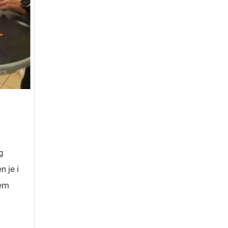
g
 je i
jem