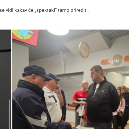
e vidi kakav će „spektakl“ tamo prirediti.