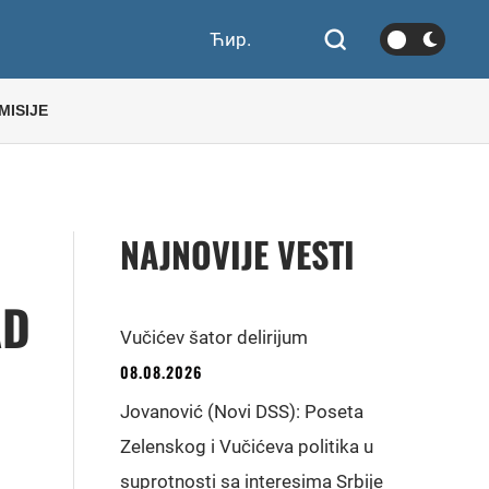
Ћир.
MISIJE
NAJNOVIJE VESTI
AD
Vučićev šator delirijum
08.08.2026
Jovanović (Novi DSS): Poseta
Zelenskog i Vučićeva politika u
suprotnosti sa interesima Srbije