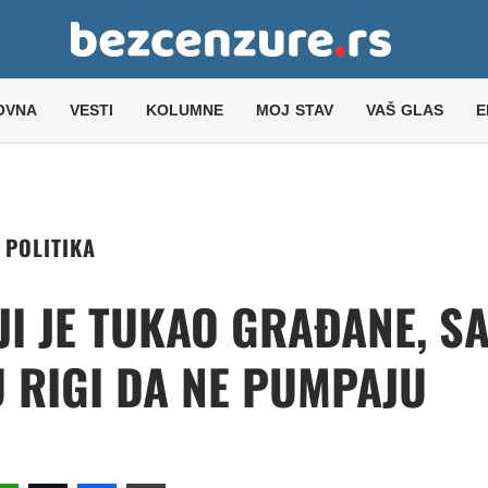
OVNA
VESTI
KOLUMNE
MOJ STAV
VAŠ GLAS
E
POLITIKA
JI JE TUKAO GRAĐANE, S
U RIGI DA NE PUMPAJU