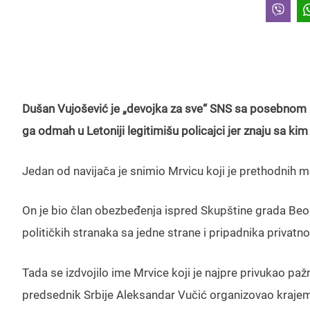
Dušan Vujošević je „devojka za sve“ SNS sa posebnom 
ga odmah u Letoniji legitimišu policajci jer znaju sa kim
Jedan od navijača je snimio Mrvicu koji je prethodnih 
On je bio član obezbeđenja ispred Skupštine grada Be
političkih stranaka sa jedne strane i pripadnika privat
Tada se izdvojilo ime Mrvice koji je najpre privukao paž
predsednik Srbije Aleksandar Vučić organizovao kraje