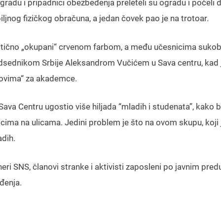
gradu i pripadnici obezbeđenja preleteli su ogradu i počeli 
ljnog fizičkog obračuna, a jedan čovek pao je na trotoar.
raktično „okupani“ crvenom farbom, a među učesnicima sukob
edsednikom Srbije Aleksandrom Vučićem u Sava centru, kad j
novima“ za akademce.
a Centru ugostio više hiljada “mladih i studenata”, kako b
cima na ulicama. Jedini problem je što na ovom skupu, koji 
adih.
 SNS, članovi stranke i aktivisti zaposleni po javnim pre
đenja.