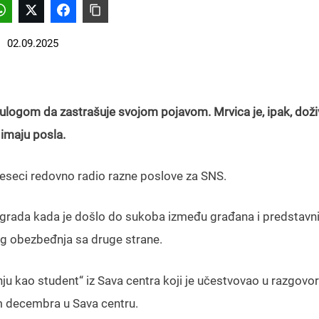
02.09.2025
ulogom da zastrašuje svojom pojavom. Mrvica je, ipak, dož
 imaju posla.
meseci redovno radio razne poslove za SNS.
ograda kada je došlo do sukoba između građana i predstavn
nog obezbeđnja sa druge strane.
nju kao student“ iz Sava centra koji je učestvovao u razgovoru
m decembra u Sava centru.