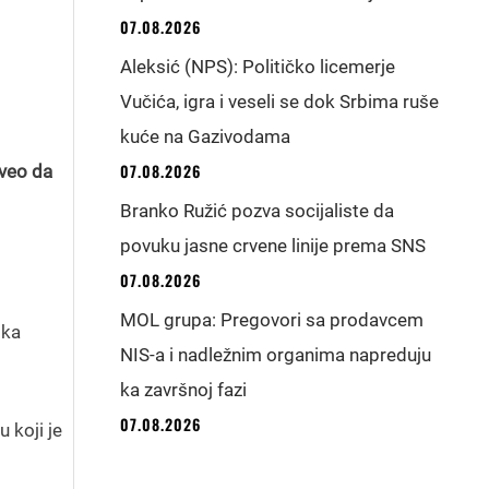
07.08.2026
Aleksić (NPS): Političko licemerje
Vučića, igra i veseli se dok Srbima ruše
kuće na Gazivodama
07.08.2026
iveo da
Branko Ružić pozva socijaliste da
povuku jasne crvene linije prema SNS
07.08.2026
MOL grupa: Pregovori sa prodavcem
ika
NIS-a i nadležnim organima napreduju
ka završnoj fazi
07.08.2026
 koji je