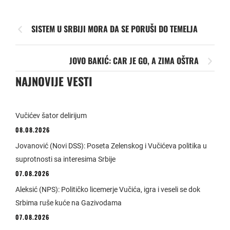
SISTEM U SRBIJI MORA DA SE PORUŠI DO TEMELJA
JOVO BAKIĆ: CAR JE GO, A ZIMA OŠTRA
NAJNOVIJE VESTI
Vučićev šator delirijum
08.08.2026
Jovanović (Novi DSS): Poseta Zelenskog i Vučićeva politika u
suprotnosti sa interesima Srbije
07.08.2026
Aleksić (NPS): Političko licemerje Vučića, igra i veseli se dok
Srbima ruše kuće na Gazivodama
07.08.2026