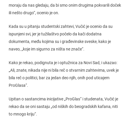
moraju da nas gledaju, da bi smo onim drugima pokvarili doček
ili nešto drugo“, ocenio je on.
Kada su u pitanju studentski zahtevi, Vučić je ocenio da su
ispunjeni svi, jer je tužilaštvo počelo da kači dodatna
dokumenta, među kojima su i građevinske sveske, kako je
naveo, „koje im sigurno za ništa ne znače“.
Kako je rekao, podignuta je i optužnica za Novi Sad, i ukazao:
„Ali, znate, nikada nije ni bila reč o stvarnim zahtevima, uvek je
bila reč o politici, bar za jedan deo njih, onih pod uticajem
ProGlasa“.
Upitan o sastancima inicijative „ProGlas“ i studenata, Vučić je
rekao da se oni sastaju „od niških do beogradskih kafana, niti
to mnogo kriju“.