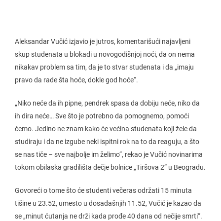
Aleksandar Vučić izjavio je jutros, komentarišući najavljeni
skup studenata u blokadi u novogodišnjoj noći, da on nema
nikakav problem sa tim, da je to stvar studenata i da „imaju
pravo da rade šta hoće, dokle god hoće“.
„Niko neće da ih pipne, pendrek spasa da dobiju neće, niko da
ih dira neće… Sve što je potrebno da pomognemo, pomoći
ćemo. Jedino ne znam kako će većina studenata koji žele da
studiraju i da ne izgube neki ispitni rok na to da reaguju, a što
se nas tiče – sve najbolje im želimo“, rekao je Vučić novinarima
tokom obilaska gradilišta dečje bolnice „Tiršova 2“ u Beogradu.
Govoreći o tome što će studenti večeras održati 15 minuta
tišine u 23.52, umesto u dosadašnjih 11.52, Vučić je kazao da
se „minut ćutanja ne drži kada prođe 40 dana od nečije smrti“.