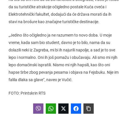
da su turističke atrakcije očigledno postale Kuća cveća i
Elektrotehnički fakultet, dodajući da će država morati da ih
stavi na brošure kao značajne turističke destinacije.
„Jedino što očigledno ja ne razumem to novo doba. U moje
vreme, kada sam bio student, davno je to bilo, nama da su
dolazili neki iz Zagreba, mi bi ih najurili napolje, a sad je to sve
lepo i normalno. Oni ih još pomažu i obučavaju. Ali smo mi njih
lepo domaćinski ispratili. Nismo mi njih hapsili, kao što oni
hapse Srbe zbog pevanja pesama i objava na Fejsbuku. Nije im
falila dlaka sa glave“, naveo je Vučić.
FOTO: Printskrin RTS