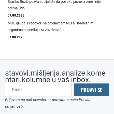
Branko Ružić pozva socijaliste da povuku jasne crvene linije
prema SNS
07.08.2026
MOL grupa: Pregovori sa prodavcem NIS-a i nadležnim
organima napreduju ka završnoj fazi
07.08.2026
stavovi
.
mišljenja
.
analize
.
kome
ntari
.
kolumne u vaš inbox.
PRIJAVI SE
Prijavom na naš newsletter prihvatate naša Pravila
privatnosti.