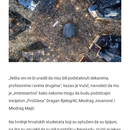
„Ništa oni ne bi uradili da nisu bili podstaknuti dekanima,
profesorima i svima drugima“, kazao je Vučić, navodeći da mu
je „interesantno“ kako nekome mogu da budu podsticajni
inicijatori „ProGlasa“ Dragan Bjelogrlić, Miodrag Jovanović i
Miodrag Majić.
Na tvrdnje hrvatskih studenata koji su optuženi da su špijuni,
na šta su oni rekli da su bili turistički u Beogradu, Vučić je rekao