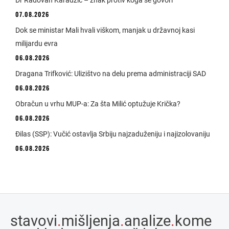
Dr Radovan Karadžić – znak protiv koga se govori
07.08.2026
Dok se ministar Mali hvali viškom, manjak u državnoj kasi
milijardu evra
06.08.2026
Dragana Trifković: Ulizištvo na delu prema administraciji SAD
06.08.2026
Obračun u vrhu MUP-a: Za šta Milić optužuje Krička?
06.08.2026
Đilas (SSP): Vučić ostavlja Srbiju najzaduženiju i najizolovaniju
06.08.2026
stavovi
.
mišljenja
.
analize
.
kome