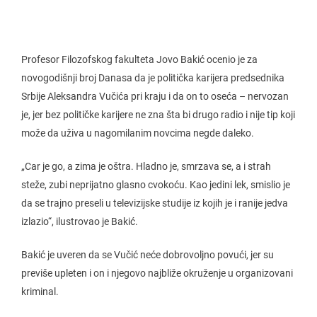
Profesor Filozofskog fakulteta Jovo Bakić ocenio je za
novogodišnji broj Danasa da je politička karijera predsednika
Srbije Aleksandra Vučića pri kraju i da on to oseća – nervozan
je, jer bez političke karijere ne zna šta bi drugo radio i nije tip koji
može da uživa u nagomilanim novcima negde daleko.
„Car je go, a zima je oštra. Hladno je, smrzava se, a i strah
steže, zubi neprijatno glasno cvokoću. Kao jedini lek, smislio je
da se trajno preseli u televizijske studije iz kojih je i ranije jedva
izlazio“, ilustrovao je Bakić.
Bakić je uveren da se Vučić neće dobrovoljno povući, jer su
previše upleten i on i njegovo najbliže okruženje u organizovani
kriminal.