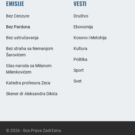
EMISIJE
VESTI
Bez Cenzure
Društvo
Bez Pardona
Ekonomija
Bez ustručavanja
Kosovo i Metohija
Bez straha sa Nemanjom
Kultura
Šarovićem
Politika
Glas naroda sa Milanom
Sport
Milenkovićem
Svet
Katedra profesora Zeca
Skener dr Aleksandra Dikića
© 2026 - Sva Prava Zadržana.