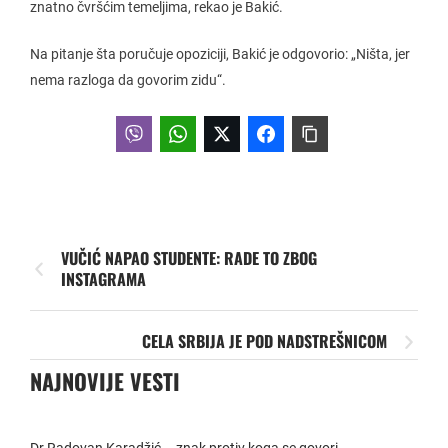
znatno čvršćim temeljima, rekao je Bakić.
Na pitanje šta poručuje opoziciji, Bakić je odgovorio: „Ništa, jer
nema razloga da govorim zidu“.
VUČIĆ NAPAO STUDENTE: RADE TO ZBOG
INSTAGRAMA
CELA SRBIJA JE POD NADSTREŠNICOM
NAJNOVIJE VESTI