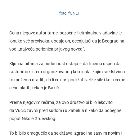
foto: fONET
Cena njegove autoritarne, bezočne i kriminalne vladavine je
ionako već previsoka, dodaje on, ocenjujući da je Beograd na
vodi „najveća perionica prljavog novca“.
Ključna pitanja za budućnost ostaju – da li ćemo uspeti da
rasturimo sistem organizovanog kriminala, kojim sredstvima
to možemo uraditi, da li će nas podržati velike sile i koju cemo
cenu platiti, rekao je Bakić.
Prema njegovim rečima, za ovo društvo bi bilo lekovito
da Vučić završi pred sudom i u Zabeli, a nikako da pobegne
poput Nikole Gruevskog.
To bi bilo omogućilo da se država izgradi na sasvim novim i