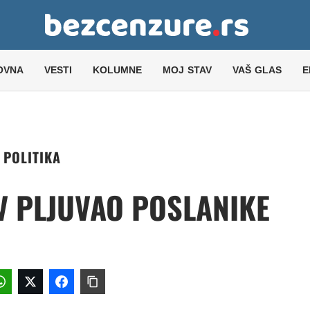
OVNA
VESTI
KOLUMNE
MOJ STAV
VAŠ GLAS
E
POLITIKA
V PLJUVAO POSLANIKE