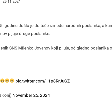
25.11.2024
5. godinu došlo je do tuče između narodnih poslanika, a ka
nov pljuje druge poslanike
.
lenik SNS MIlenko Jovanov koji pljuje, očigledno poslanika o
pic.twitter.com/11p8RrJuGZ
aKonj)
November 25, 2024