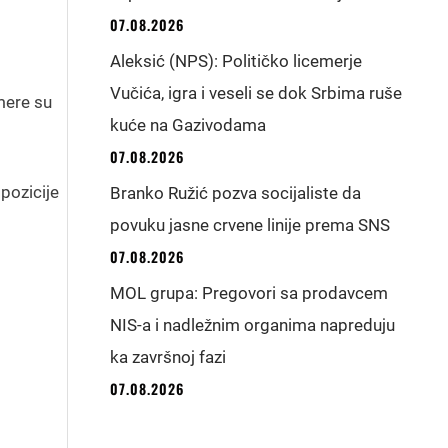
07.08.2026
Aleksić (NPS): Političko licemerje
Vučića, igra i veseli se dok Srbima ruše
mere su
kuće na Gazivodama
07.08.2026
pozicije
Branko Ružić pozva socijaliste da
povuku jasne crvene linije prema SNS
07.08.2026
MOL grupa: Pregovori sa prodavcem
NIS-a i nadležnim organima napreduju
ka završnoj fazi
07.08.2026