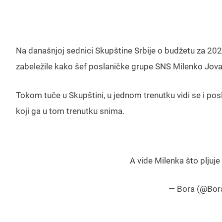
Na današnjoj sednici Skupštine Srbije o budžetu za 202
zabeležile kako šef poslaničke grupe SNS Milenko Jova
Tokom tuče u Skupštini, u jednom trenutku vidi se i pos
koji ga u tom trenutku snima.
A vide Milenka što pljuje
— Bora (@Bor