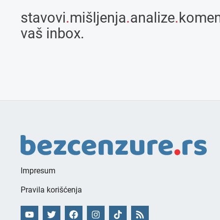
stavovi
.
mišljenja
.
analize
.
komen
vaš inbox.
Impresum
Pravila korišćenja