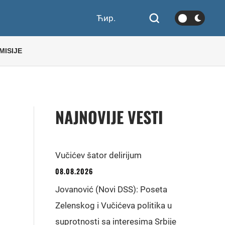
Ћир.
MISIJE
NAJNOVIJE VESTI
Vučićev šator delirijum
08.08.2026
Jovanović (Novi DSS): Poseta
Zelenskog i Vučićeva politika u
suprotnosti sa interesima Srbije