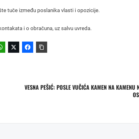
 tuče između poslanika vlasti i opozicije.
kontakata i o obračuna, uz salvu uvreda.
VESNA PEŠIĆ: POSLE VUČIĆA KAMEN NA KAMENU 
OS