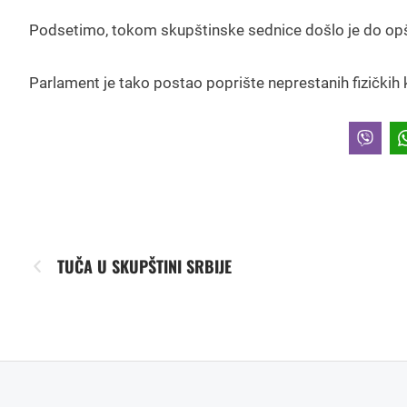
Podsetimo, tokom skupštinske sednice došlo je do opšte
Parlament je tako postao poprište neprestanih fizičkih 
TUČA U SKUPŠTINI SRBIJE