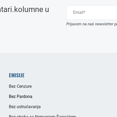
tari
.
kolumne u
Prijavom na naš newsletter pr
EMISIJE
Bez Cenzure
Bez Pardona
Bez ustručavanja
Bez straha sa Nemanjom Šarovićem