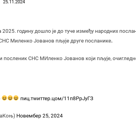
25.11.2024
 2025. годину дошло је до туче између народних послан
 СНС Миленко Јованов пљује друге посланике
.
е и посленик СНС МИленко Јованов који пљује, очигледн
е
пиц.тwиттер.цом/11п8РрЈуГЗ
раКоњ)
Новембер 25, 2024