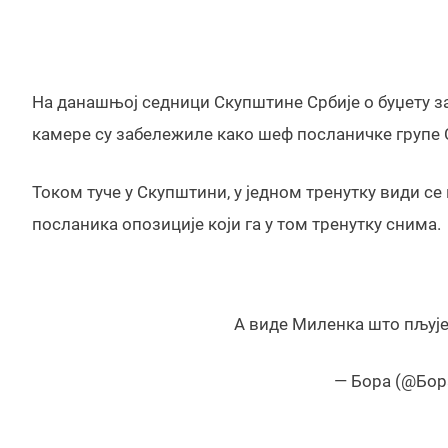
На данашњој седници Скупштине Србије о буџету за
камере су забележиле како шеф посланичке групе
Током туче у Скупштини, у једном тренутку види с
посланика опозиције који га у том тренутку снима.
А виде Миленка што пљуј
— Бора (@Бо