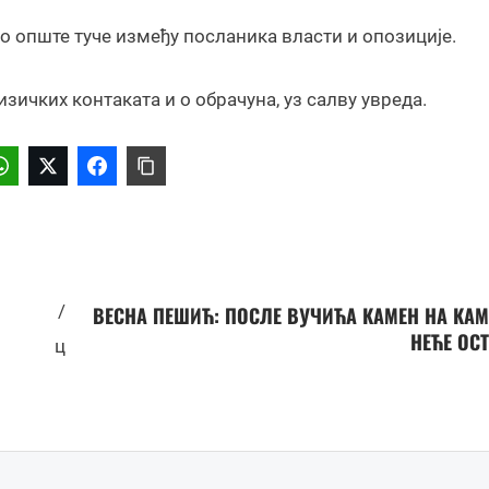
о опште туче између посланика власти и опозиције.
зичких контаката и о обрачуна, уз салву увреда.
/
ВЕСНА ПЕШИЋ: ПОСЛЕ ВУЧИЋА КАМЕН НА КА
НЕЋЕ ОС
ц