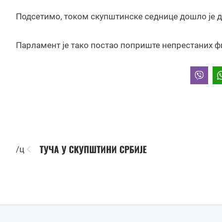
Подсетимо, током скупштинске седнице дошло је д
Парламент је тако постао поприште непрестаних фи
ТУЧА У СКУПШТИНИ СРБИЈЕ
/ц