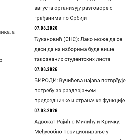
августа организују разговоре с
грађанима по Србији
07.08.2026
ика, а
Ђукановић (СНС): Лако може да се
деси да на изборима буде више
такозваних студентских листа
о
07.08.2026
БИРОДИ: Вучићева најава потврђује
потребу за раздвајањем
председничке и страначке функције
07.08.2026
Адвокат Рајић о Милићу и Кричку:
Међусобно позиционирање у