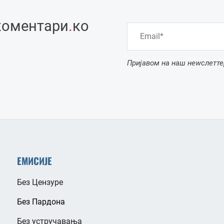
коментари
.
ко
Пријавом на наш неwслетте
ЕМИСИЈЕ
Без Цензуре
Без Пардона
Без устручавања