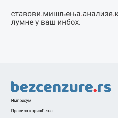
ставови
.
мишљења
.
анализе
.
лумне у ваш инбоx.
Импресум
Правила коришћења