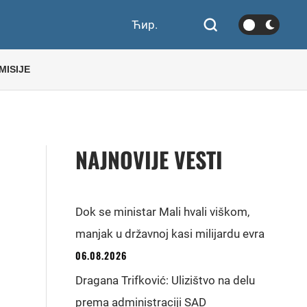
Ћир.
MISIJE
NAJNOVIJE VESTI
Dok se ministar Mali hvali viškom,
manjak u državnoj kasi milijardu evra
06.08.2026
Dragana Trifković: Ulizištvo na delu
prema administraciji SAD