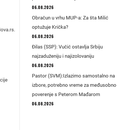
06.08.2026
Obračun u vrhu MUP-a: Za šta Milić
optužuje Krička?
Nova.rs.
06.08.2026
Đilas (SSP): Vučić ostavlja Srbiju
najzaduženiju i najizolovaniju
06.08.2026
Pastor (SVM):Izlazimo samostalno na
cije
izbore, potrebno vreme za međusobno
poverenje s Peterom Mađarom
06.08.2026