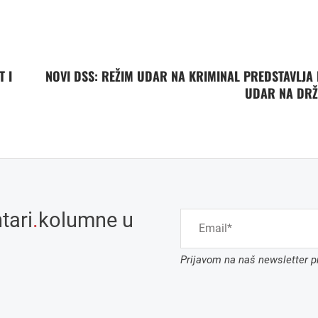
T I
NOVI DSS: REŽIM UDAR NA KRIMINAL PREDSTAVLJA
UDAR NA DR
tari
.
kolumne u
Prijavom na naš newsletter pr