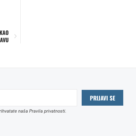
 KAO
ŽAVU
PRIJAVI SE
ihvatate naša Pravila privatnosti.