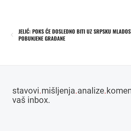
JELIĆ: POKS ĆE DOSLEDNO BITI UZ SRPSKU MLADOS
POBUNJENE GRAĐANE
stavovi
.
mišljenja
.
analize
.
komen
vaš inbox.