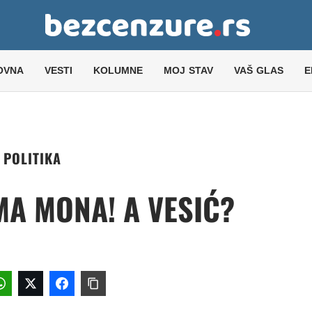
OVNA
VESTI
KOLUMNE
MOJ STAV
VAŠ GLAS
E
POLITIKA
A MONA! A VESIĆ?