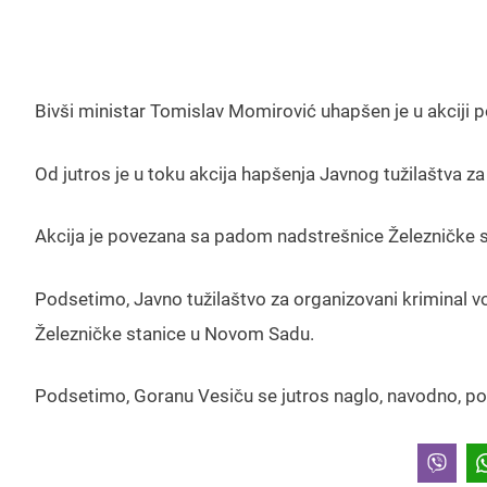
Bivši ministar Tomislav Momirović uhapšen je u akciji po
Od jutros je u toku akcija hapšenja Javnog tužilaštva za
Akcija je povezana sa padom nadstrešnice Železničke 
Podsetimo, Javno tužilaštvo za organizovani kriminal vo
Železničke stanice u Novom Sadu.
Podsetimo, Goranu Vesiču se jutros naglo, navodno, p