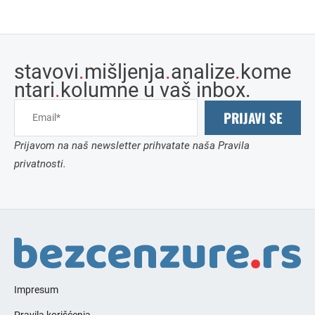
stavovi
.
mišljenja
.
analize
.
kome
ntari
.
kolumne u vaš inbox.
PRIJAVI SE
Prijavom na naš newsletter prihvatate naša Pravila
privatnosti.
Impresum