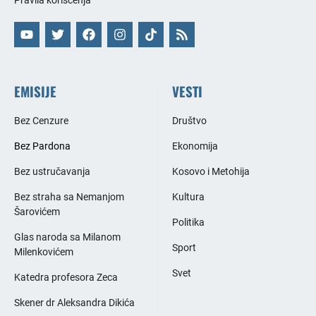
Pravila korišćenja
EMISIJE
VESTI
Bez Cenzure
Društvo
Bez Pardona
Ekonomija
Bez ustručavanja
Kosovo i Metohija
Bez straha sa Nemanjom
Kultura
Šarovićem
Politika
Glas naroda sa Milanom
Sport
Milenkovićem
Svet
Katedra profesora Zeca
Skener dr Aleksandra Dikića