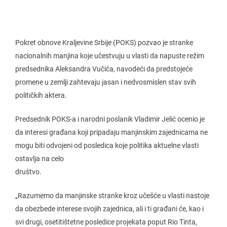
Pokret obnove Kraljevine Srbije (POKS) pozvao je stranke
nacionalnih manjina koje učestvuju u vlasti da napuste režim
predsednika Aleksandra Vučića, navodeći da predstojeće
promene u zemlji zahtevaju jasan i nedvosmislen stav svih
političkih aktera.
Predsednik POKS-a i narodni poslanik Vladimir Jelić ocenio je
da interesi građana koji pripadaju manjinskim zajednicama ne
mogu biti odvojeni od posledica koje politika aktuelne vlasti
ostavlja na celo
društvo.
„Razumemo da manjinske stranke kroz učešće u vlasti nastoje
da obezbede interese svojih zajednica, ali i ti građani će, kao i
svi drugi, osetitištetne posledice projekata poput Rio Tinta,