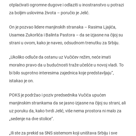
otplaćivati ogromne dugove i odlaziti u inostranstvo u potrazi
za boljim uslovima života – poručio je Jelić.
On je pozvao lidere manjinskih stranaka – Rasima Ljajića,
Usamea Zukorlića i Balinta Pastora – da se izjasne na čijoj su
strani u ovom, kako je naveo, odsudnom trenutku za Srbiju.
„Ukoliko odluče da ostanu uz Vučićev režim, neće imati
moralno pravo da u budućnosti traže učešće u novoj vladi. To
bi bilo suprotno interesima zajednica koje predstavljaju“,
istakao je on.
POKS je podržao i poziv predsednika Vučića upućen
manjinskim strankama da se jasno izjasne na čijoj su strani, ali
uz poruku da, kako tvrdi Jelić, više nema prostora ni malo za
„sedenje na dve stolice“.
„Ili ste za prekid sa SNS sistemom koji uništava Srbiju i sve