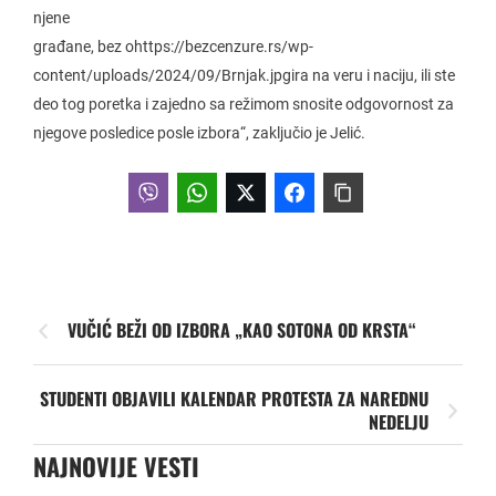
njene
građane, bez ohttps://bezcenzure.rs/wp-
content/uploads/2024/09/Brnjak.jpgira na veru i naciju, ili ste
deo tog poretka i zajedno sa režimom snosite odgovornost za
njegove posledice posle izbora“, zaključio je Jelić.
VUČIĆ BEŽI OD IZBORA „KAO SOTONA OD KRSTA“
STUDENTI OBJAVILI KALENDAR PROTESTA ZA NAREDNU
NEDELJU
NAJNOVIJE VESTI