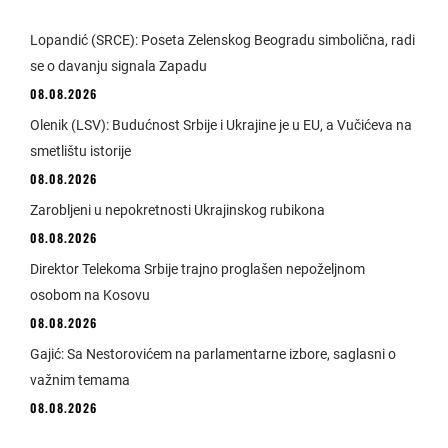
Lopandić (SRCE): Poseta Zelenskog Beogradu simbolična, radi
se o davanju signala Zapadu
08.08.2026
Olenik (LSV): Budućnost Srbije i Ukrajine je u EU, a Vučićeva na
smetlištu istorije
08.08.2026
Zarobljeni u nepokretnosti Ukrajinskog rubikona
08.08.2026
Direktor Telekoma Srbije trajno proglašen nepoželjnom
osobom na Kosovu
08.08.2026
Gajić: Sa Nestorovićem na parlamentarne izbore, saglasni o
važnim temama
08.08.2026