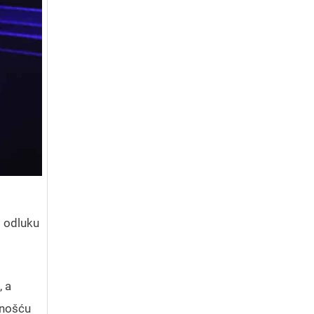
o odluku
, a
lnošću