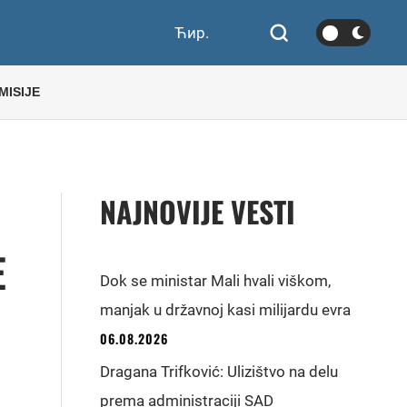
Ћир.
MISIJE
NAJNOVIJE VESTI
E
Dok se ministar Mali hvali viškom,
manjak u državnoj kasi milijardu evra
06.08.2026
Dragana Trifković: Ulizištvo na delu
prema administraciji SAD