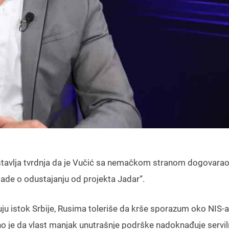
dstavlja tvrdnja da je Vučić sa nemačkom stranom dogovara
ade o odustajanju od projekta Jadar“.
uju istok Srbije, Rusima toleriše da krše sporazum oko NIS-a
o je da vlast manjak unutrašnje podrške nadoknađuje servi