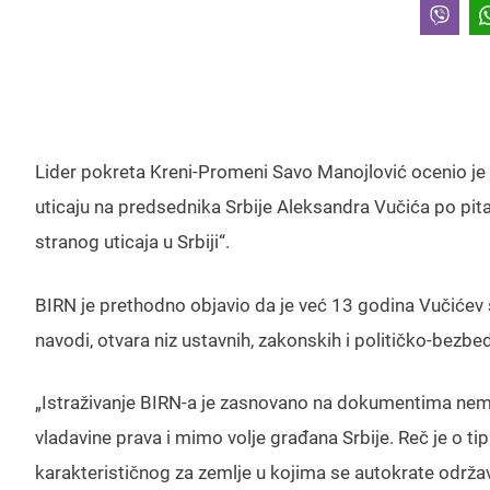
Lider pokreta Kreni-Promeni Savo Manojlović ocenio j
uticaju na predsednika Srbije Aleksandra Vučića po pita
stranog uticaja u Srbiji“.
BIRN je prethodno objavio da je već 13 godina Vučićev
navodi, otvara niz ustavnih, zakonskih i političko-bezbe
„Istraživanje BIRN-a je zasnovano na dokumentima nemač
vladavine prava i mimo volje građana Srbije. Reč je o ti
karakterističnog za zemlje u kojima se autokrate održa