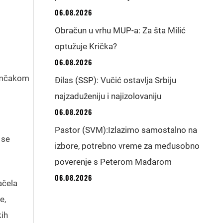
06.08.2026
Obračun u vrhu MUP-a: Za šta Milić
optužuje Krička?
06.08.2026
nemčakom
Đilas (SSP): Vučić ostavlja Srbiju
najzaduženiju i najizolovaniju
06.08.2026
Pastor (SVM):Izlazimo samostalno na
 se
izbore, potrebno vreme za međusobno
poverenje s Peterom Mađarom
06.08.2026
ačela
e,
kih