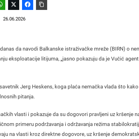
26.06.2026
e danas da navodi Balkanske istraživačke mreže (BIRN) o 
nju eksploatacije litijuma, „jasno pokazuju da je Vučić agent
 savetnik Jerg Heskens, koga plaća nemačka vlada što kako
dnosnih pitanja.
kih vlasti i pokazuje da su dogovori pravljeni uz kršenje n
pičnom primeru podržavanja i održavanja režima stabilokratij
vaju na vlasti kroz direktne dogovore, uz kršenje demokrats