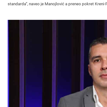
standarda“, naveo je Manojlović a preneo pokret Kreni-