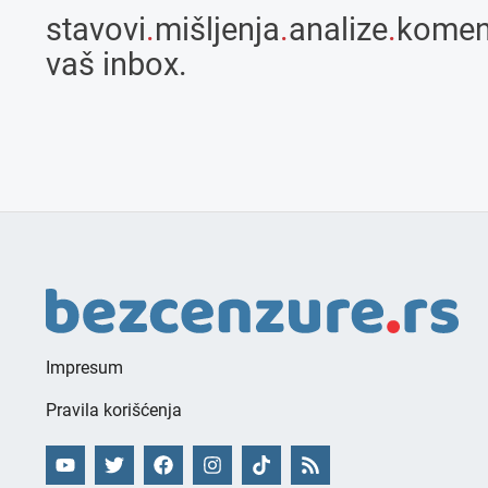
stavovi
.
mišljenja
.
analize
.
komen
vaš inbox.
Impresum
Pravila korišćenja