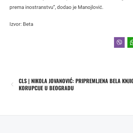
prema inostranstvu“, dodao je Manojlović.
Izvor: Beta
CLS | NIKOLA JOVANOVIĆ: PRIPREMLJENA BELA KNJI
KORUPCIJE U BEOGRADU