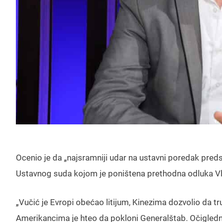
Ocenio je da „najsramniji udar na ustavni poredak pre
Ustavnog suda kojom je poništena prethodna odluka Vl
„Vučić je Evropi obećao litijum, Kinezima dozvolio da tr
Amerikancima je hteo da pokloni Generalštab. Očigledn