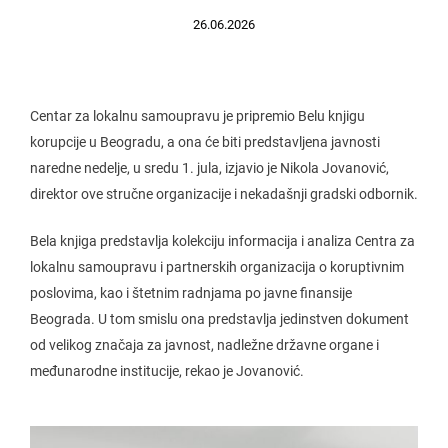
26.06.2026
Centar za lokalnu samoupravu je pripremio Belu knjigu
korupcije u Beogradu, a ona će biti predstavljena javnosti
naredne nedelje, u sredu 1. jula, izjavio je Nikola Jovanović,
direktor ove stručne organizacije i nekadašnji gradski odbornik.
Bela knjiga predstavlja kolekciju informacija i analiza Centra za
lokalnu samoupravu i partnerskih organizacija o koruptivnim
poslovima, kao i štetnim radnjama po javne finansije
Beograda. U tom smislu ona predstavlja jedinstven dokument
od velikog značaja za javnost, nadležne državne organe i
međunarodne institucije, rekao je Jovanović.