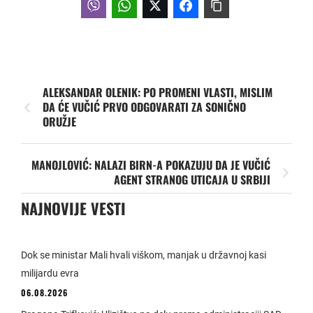
ALEKSANDAR OLENIK: PO PROMENI VLASTI, MISLIM
DA ĆE VUČIĆ PRVO ODGOVARATI ZA SONIČNO
ORUŽJE
MANOJLOVIĆ: NALAZI BIRN-A POKAZUJU DA JE VUČIĆ
AGENT STRANOG UTICAJA U SRBIJI
NAJNOVIJE VESTI
Dok se ministar Mali hvali viškom, manjak u državnoj kasi
milijardu evra
06.08.2026