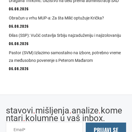
Dragana Trifković: Ulizištvo na delu prema administraciji SAD
06.08.2026
Obračun u vrhu MUP-a: Za šta Milić optužuje Krička?
06.08.2026
Đilas (SSP): Vučić ostavlja Srbiju najzaduženiju i najizolovaniju
06.08.2026
Pastor (SVM):Izlazimo samostalno na izbore, potrebno vreme
za međusobno poverenje s Peterom Mađarom
06.08.2026
stavovi
.
mišljenja
.
analize
.
kome
ntari
.
kolumne u vaš inbox.
PRIJAVI SE